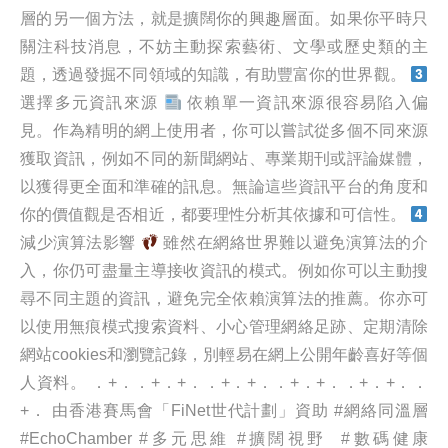
層的另一個方法，就是擴闊你的興趣層面。如果你平時只
關注科技消息，不妨主動探索藝術、文學或歷史類的主
題，透過發掘不同領域的知識，有助豐富你的世界觀。
選擇多元資訊來源
依賴單一資訊來源很容易陷入偏
見。作為精明的網上使用者，你可以嘗試從多個不同來源
獲取資訊，例如不同的新聞網站、專業期刊或評論媒體，
以獲得更全面和準確的訊息。無論這些資訊平台的角度和
你的價值觀是否相近，都要理性分析其依據和可信性。
減少演算法影響
雖然在網絡世界難以避免演算法的介
入，你仍可盡量主導接收資訊的模式。例如你可以主動搜
尋不同主題的資訊，避免完全依賴演算法的推薦。你亦可
以使用無痕模式搜索資料、小心管理網絡足跡、定期清除
網站cookies和瀏覽記錄，別輕易在網上公開年齡喜好等個
人資料。 ．+．．+．+．．+．+．．+．+．．+．+．．
+． 由香港賽馬會「FiNet世代計劃」資助 #網絡同溫層
#EchoChamber #多元思維 #擴闊視野 #數碼健康