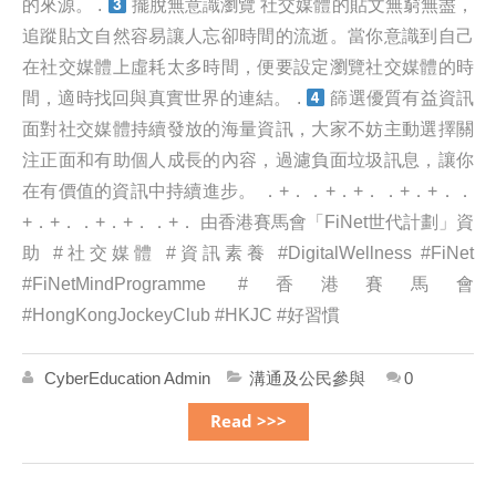
的來源。 .
擺脫無意識瀏覽 社交媒體的貼文無窮無盡，
追蹤貼文自然容易讓人忘卻時間的流逝。當你意識到自己
在社交媒體上虛耗太多時間，便要設定瀏覽社交媒體的時
間，適時找回與真實世界的連結。 .
篩選優質有益資訊
面對社交媒體持續發放的海量資訊，大家不妨主動選擇關
注正面和有助個人成長的內容，過濾負面垃圾訊息，讓你
在有價值的資訊中持續進步。 ．+．．+．+．．+．+．．
+．+．．+．+．．+． 由香港賽馬會「FiNet世代計劃」資
助 #社交媒體 #資訊素養 #DigitalWellness #FiNet
#FiNetMindProgramme #香港賽馬會
#HongKongJockeyClub #HKJC #好習慣
CyberEducation Admin
溝通及公民參與
0
Read >>>