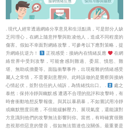
. 現代人經常透過網絡分享意見和生活點滴，可是部分人缺
乏同理心，在網上隨意抨擊與欺凌他人，造成不同程度的
傷害。假如不幸面對網絡攻擊，可參考以下應對策略，提
升網絡抗逆力！
正視感受：接納內在情緒反應
在網
絡世界中受到攻擊，可能會感到難過、委屈、憤怒、難
堪、無助或擔憂等。面臨衝擊事件，出現複雜的情緒感受
屬人之常情，不需要刻意壓抑。此時該做的是覺察與接納
心情起伏，並對信任的人傾訴，為情緒找出口。 .
處之
泰然：保持冷靜與幽默感 遭遇不合理的批評和攻擊時，有
時會衝動地想反擊報復。與其以暴易暴，不如嘗試用冷靜
或幽默態度回應，不但能緩解壓力、展現氣度，還能讓對
方意識到他們的攻擊無法影響到你。當然，有時確實很難
忽視那些惡意的聲音，假如無法豁達也沒關係。最重要是