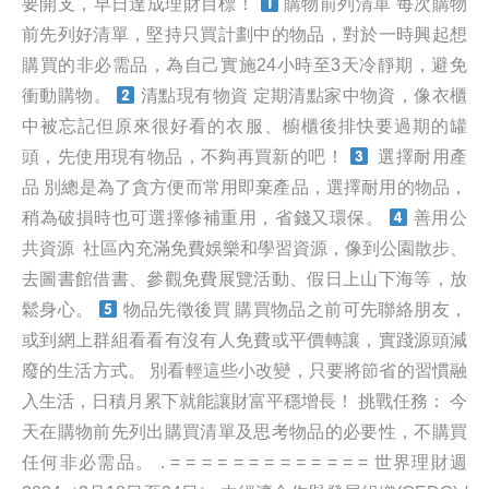
要開支，早日達成理財目標！
購物前列清單 每次購物
前先列好清單，堅持只買計劃中的物品，對於一時興起想
購買的非必需品，為自己實施24小時至3天冷靜期，避免
衝動購物。
清點現有物資 定期清點家中物資，像衣櫃
中被忘記但原來很好看的衣服、櫥櫃後排快要過期的罐
頭，先使用現有物品，不夠再買新的吧！
選擇耐用產
品 別總是為了貪方便而常用即棄產品，選擇耐用的物品，
稍為破損時也可選擇修補重用，省錢又環保。
善用公
共資源
社區內充滿免費娛樂和學習資源，像到公園散步、
去圖書館借書、參觀免費展覽活動、假日上山下海等，放
鬆身心。
物品先徵後買 購買物品之前可先聯絡朋友，
或到網上群組看看有沒有人免費或平價轉讓，實踐源頭減
廢的生活方式。 別看輕這些小改變，只要將節省的習慣融
入生活，日積月累下就能讓財富平穩增長！ 挑戰任務： 今
天在購物前先列出購買清單及思考物品的必要性，不購買
任何非必需品。 . = = = = = = = = = = = = = 世界理財週