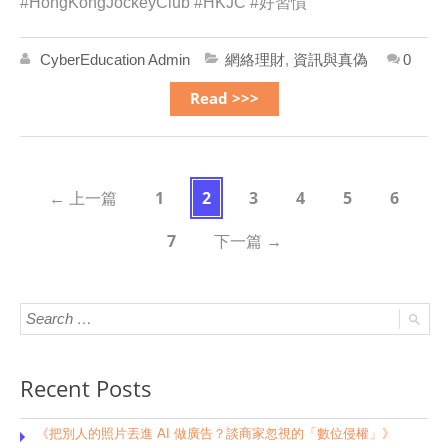
#HongKongJockeyClub #HKJC #好習慣
CyberEducation Admin
網絡理財
,
資訊與真偽
0
Read >>>
1
2
3
4
5
6
←
上一篇
7
下一篇
→
Recent Posts
《把別人的照片丟進 AI 做廣告？談商家忽視的「數位侵權」》