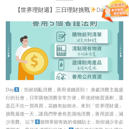
【世界理財週】三日理財挑戰
Day
Day
：拒絕胡亂消費，善用省錢原則！ 身處消費主義盛
行的社會，日常購物消費非常方便，即使經物質過剩，還
是忍不住一買再買，花錢有如倒水。來到「世界理財週」
挑戰最後一天，讓我們學會有意識地消費，善用資源，減
少浪費。 以下
個簡單卻有效的省錢貼士，助你減少非必