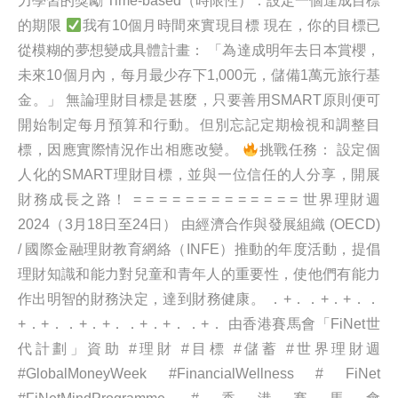
力學習的獎勵 Time-based（時限性）：設定一個達成目標
的期限
我有10個月時間來實現目標 現在，你的目標已
從模糊的夢想變成具體計畫： 「為達成明年去日本賞櫻，
未來10個月內，每月最少存下1,000元，儲備1萬元旅行基
金。」 無論理財目標是甚麼，只要善用SMART原則便可
開始制定每月預算和行動。但別忘記定期檢視和調整目
標，因應實際情況作出相應改變。
挑戰任務： 設定個
人化的SMART理財目標，並與一位信任的人分享，開展
財務成長之路！ = = = = = = = = = = = = = 世界理財週
2024（3月18日至24日） 由經濟合作與發展組織 (OECD)
/ 國際金融理財教育網絡（INFE）推動的年度活動，提倡
理財知識和能力對兒童和青年人的重要性，使他們有能力
作出明智的財務決定，達到財務健康。 ．+．．+．+．．
+．+．．+．+．．+．+．．+． 由香港賽馬會「FiNet世
代計劃」資助 #理財 #目標 #儲蓄 #世界理財週
#GlobalMoneyWeek #FinancialWellness # FiNet