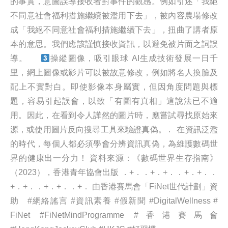
的事實，意圖誤導接收者對事件的觀感。例如引述「我絕
不同意社會福利措施繼續被濫用下去」，被內容農場修改
成「我絕不同意社會福利措施繼續下去」，扭曲了講者原
本的意思。我們應該謹慎接收資訊，以避免被片面之詞誤
導。
操縱圖像，吸引眼球 AI生成技術發展一日千
里，網上圖像或影片可以被故意修改，例如將名人換臉及
配上不實對白。即使影像本身屬實，但因角度問題與標
題，容易引起誤會，以致「有圖有真相」這說法已不適
用。因此，在看到令人譁然的圖片時，應嘗試尋找原始來
源，或使用圖片反向搜尋工具來驗證真偽。
. 在資訊泛濫
的時代，每個人都必須學會分辨資訊真偽，為維護數碼世
界的健康出一分力！ 資料來源：《數碼世界生存指南》
（2023），香港青年協會出版 ．+．．+．+．．+．+．．
+．+．．+．+．．+． 由香港賽馬會「FiNet世代計劃」資
助 #網絡謠言 #資訊素養 #假新聞 #DigitalWellness #
FiNet #FiNetMindProgramme #香港賽馬會