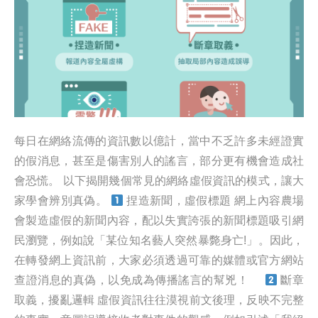
每日在網絡流傳的資訊數以億計，當中不乏許多未經證實
的假消息，甚至是傷害別人的謠言，部分更有機會造成社
會恐慌。 以下揭開幾個常見的網絡虛假資訊的模式，讓大
家學會辨別真偽。
捏造新聞，虛假標題 網上內容農場
會製造虛假的新聞內容，配以失實誇張的新聞標題吸引網
民瀏覽，例如說「某位知名藝人突然暴斃身亡!」。因此，
在轉發網上資訊前，大家必須透過可靠的媒體或官方網站
查證消息的真偽，以免成為傳播謠言的幫兇！
斷章
取義，擾亂邏輯 虛假資訊往往漠視前文後理，反映不完整