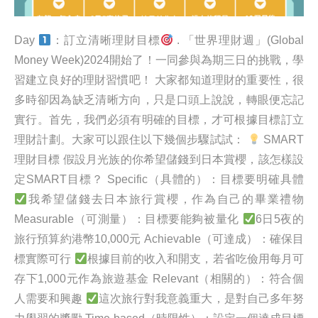
Day
：訂立清晰理財目標
. 「世界理財週」(Global
Money Week)2024開始了！一同參與為期三日的挑戰，學
習建立良好的理財習慣吧！ 大家都知道理財的重要性，很
多時卻因為缺乏清晰方向，只是口頭上說說，轉眼便忘記
實行。首先，我們必須有明確的目標，才可根據目標訂立
理財計劃。大家可以跟住以下幾個步驟試試：
SMART
理財目標 假設月光族的你希望儲錢到日本賞櫻，該怎樣設
定SMART目標？ Specific（具體的）：目標要明確具體
我希望儲錢去日本旅行賞櫻，作為自己的畢業禮物
Measurable（可測量）：目標要能夠被量化
6日5夜的
旅行預算約港幣10,000元 Achievable（可達成）：確保目
標實際可行
根據目前的收入和開支，若省吃儉用每月可
存下1,000元作為旅遊基金 Relevant（相關的）：符合個
人需要和興趣
這次旅行對我意義重大，是對自己多年努