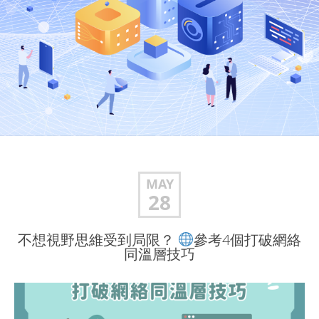
MAY
28
不想視野思維受到局限？
參考4個打破網絡
同溫層技巧