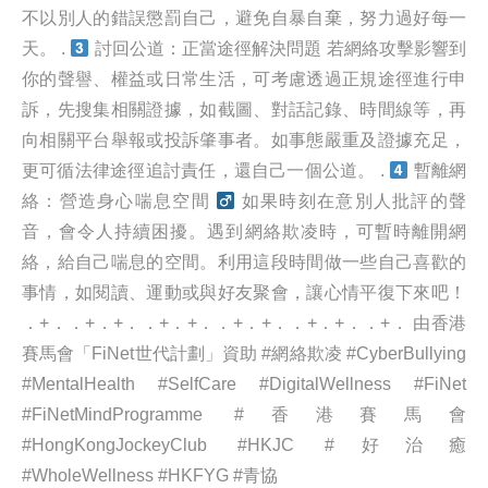
不以別人的錯誤懲罰自己，避免自暴自棄，努力過好每一
天。 .
討回公道：正當途徑解決問題 若網絡攻擊影響到
你的聲譽、權益或日常生活，可考慮透過正規途徑進行申
訴，先搜集相關證據，如截圖、對話記錄、時間線等，再
向相關平台舉報或投訴肇事者。如事態嚴重及證據充足，
更可循法律途徑追討責任，還自己一個公道。 .
暫離網
絡：營造身心喘息空間 ‍
如果時刻在意別人批評的聲
音，會令人持續困擾。遇到網絡欺凌時，可暫時離開網
絡，給自己喘息的空間。利用這段時間做一些自己喜歡的
事情，如閱讀、運動或與好友聚會，讓心情平復下來吧！
．+．．+．+．．+．+．．+．+．．+．+．．+． 由香港
賽馬會「FiNet世代計劃」資助 #網絡欺凌 #CyberBullying
#MentalHealth #SelfCare #DigitalWellness #FiNet
#FiNetMindProgramme #香港賽馬會
#HongKongJockeyClub #HKJC #好治癒
#WholeWellness #HKFYG #青協