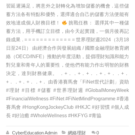
習延遲滿足，將意外之財轉化為增加儲蓄的機會 . 這些儲
蓄方法各有特點和優勢，選擇適合自己的儲蓄方法便能有
效地達成個人財務目標！
挑戰任務： 選擇其中一種儲
蓄方法，用手機訂立目標，由今天起實踐，一個月後再記
錄成果 . = = = = = = = = = = = = = 世界理財週2024（3月18
日至24日） 由經濟合作與發展組織 / 國際金融理財教育網
絡（OECD/INFE）推動的年度活動，提倡理財知識和能力
對兒童和青年人的重要性，使他們有能力作出明智的財務
決定，達到財務健康。 ．+．．+．+．．+．+．．+．
+．．+．+．．+． 由香港賽馬會「FiNet世代計劃」資助
#理財 #目標 #儲蓄 #世界理財週 #GlobalMoneyWeek
#FinancialWellness #FiNet #FiNetMindProgramme #香港
賽馬會 #HongKongJockeyClub #HKJC #好習慣 #個人成
長 #好治癒 #WholeWellness #HKFYG #青協
CyberEducation Admin
網絡理財
0