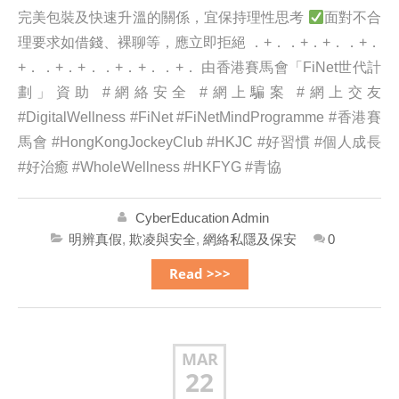
完美包裝及快速升溫的關係，宜保持理性思考
面對不合
理要求如借錢、裸聊等，應立即拒絕 ．+．．+．+．．+．
+．．+．+．．+．+．．+． 由香港賽馬會「FiNet世代計
劃」資助 #網絡安全 #網上騙案 #網上交友
#DigitalWellness #FiNet #FiNetMindProgramme #香港賽
馬會 #HongKongJockeyClub #HKJC #好習慣 #個人成長
#好治癒 #WholeWellness #HKFYG #青協
CyberEducation Admin
明辨真假
,
欺凌與安全
,
網絡私隱及保安
0
Read >>>
MAR
22