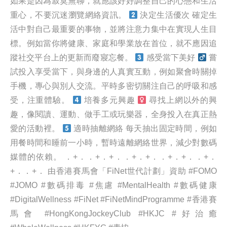
如果是因為寂寞無聊，就應該好好調整自己的心態和生活
重心，不要沉迷瀏覽網絡資訊。
決定生活優次 確定生
活中對自己最重要的事物，並將注意力集中在實現人生目
標。例如當你將健康、家庭和學業放在首位，就不應因追
蹤社交平台上的更新而廢寢忘餐。
感受當下美好 ‍
嘗
試投入享受當下，與身邊的人真實互動，例如聚會時關掉
手機，專心與別人交流。平時多密切關注自己的呼吸和感
受，注重體驗。
培養多元興趣 ‍
尋找上網以外的興
趣，像閱讀、運動、做手工或玩樂器，全身投入在真正熱
愛的活動裡。
適時抽離網絡 每天抽出固定時間，例如
用餐時間和睡前一小時，暫時遠離網絡世界，減少對數碼
媒體的依賴。 ．+．．+．+．．+．+．．+．+．．+．
+．．+． 由香港賽馬會「FiNet世代計劃」資助 #FOMO
#JOMO #數碼排毒 #焦慮 #MentalHealth #數碼健康
#DigitalWellness #FiNet #FiNetMindProgramme #香港賽
馬會 #HongKongJockeyClub #HKJC #好治癒