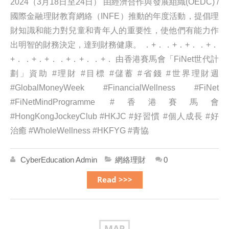
2024（3月18日至24日） 由經濟合作與發展組織(OEDC) /
國際金融理財教育網絡（INFE）推動的年度活動，提倡理
財知識和能力對兒童和青年人的重要性，使他們有能力作
出明智的財務決定，達到財務健康。 ．+．．+．+．．+．
+．．+．+．．+．+．．+． 由香港賽馬會「FiNet世代計
劃」資助 #理財 #目標 #儲蓄 #省錢 #世界理財週
#GlobalMoneyWeek #FinancialWellness #FiNet
#FiNetMindProgramme #香港賽馬會
#HongKongJockeyClub #HKJC #好習慣 #個人成長 #好
治癒 #WholeWellness #HKFYG #青協
CyberEducation Admin
網絡理財
0
Read >>>
MAR