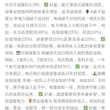
年共可儲蓄$13,780。
好處：建立漸進式儲蓄的習慣，
儲蓄金額隨時間推移逐步增加，提高成就感 .
6罐子儲
蓄法 準備六個罐子或信封，每個罐子分別代表一個支出類
型，並設定目標百分比，每月將收入分配到罐子中，例
如：生活必需開支(40%)、長期儲蓄(15%)、投資(10%)、
自我增值(15%)、娛樂夢想(10%)及應急基金(10%)。
好處：有助於分類管理財務，確保將收入分配到各個重要
領域 .
日期儲蓄法 根據當天的日期存入相對應的金額。
例如，1號存1元、2號存2元，依此類推，直到月底。一年
下來可儲蓄約$5738(閏年則是$5767)。
好處：這方法
方便易記，每日執行能讓儲蓄成為日常好習慣。 .
隨機
金額儲蓄 準備一組寫上不同金額的字條，例如$10、$38
等，將字條放入盒子中。每週抽取一張，然後將字條上顯
示的金額存起來。
好處：讓儲蓄變得更有趣多變，增
加儲蓄動力 .
獎金儲蓄法 每當獲得額外收入，例如利是
錢、獎金、加薪等，將一部分或全部儲起。
好處：學