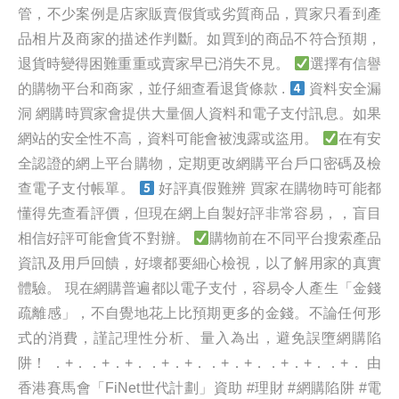
管，不少案例是店家販賣假貨或劣質商品，買家只看到產
品相片及商家的描述作判斷。如買到的商品不符合預期，
退貨時變得困難重重或賣家早已消失不見。
選擇有信譽
的購物平台和商家，並仔細查看退貨條款 .
資料安全漏
洞 網購時買家會提供大量個人資料和電子支付訊息。如果
網站的安全性不高，資料可能會被洩露或盜用。
在有安
全認證的網上平台購物，定期更改網購平台戶口密碼及檢
查電子支付帳單。
好評真假難辨 買家在購物時可能都
懂得先查看評價，但現在網上自製好評非常容易，，盲目
相信好評可能會貨不對辦。
購物前在不同平台搜索產品
資訊及用戶回饋，好壞都要細心檢視，以了解用家的真實
體驗。 現在網購普遍都以電子支付，容易令人產生「金錢
疏離感」，不自覺地花上比預期更多的金錢。不論任何形
式的消費，謹記理性分析、量入為出，避免誤墮網購陷
阱！ ．+．．+．+．．+．+．．+．+．．+．+．．+． 由
香港賽馬會「FiNet世代計劃」資助 #理財 #網購陷阱 #電