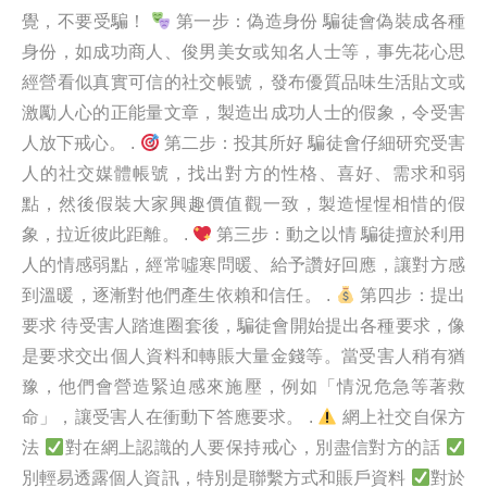
覺，不要受騙！
第一步：偽造身份 騙徒會偽裝成各種
身份，如成功商人、俊男美女或知名人士等，事先花心思
經營看似真實可信的社交帳號，發布優質品味生活貼文或
激勵人心的正能量文章，製造出成功人士的假象，令受害
人放下戒心。 .
第二步：投其所好 騙徒會仔細研究受害
人的社交媒體帳號，找出對方的性格、喜好、需求和弱
點，然後假裝大家興趣價值觀一致，製造惺惺相惜的假
象，拉近彼此距離。 .
第三步：動之以情 騙徒擅於利用
人的情感弱點，經常噓寒問暖、給予讚好回應，讓對方感
到溫暖，逐漸對他們產生依賴和信任。 .
第四步：提出
要求 待受害人踏進圈套後，騙徒會開始提出各種要求，像
是要求交出個人資料和轉賬大量金錢等。當受害人稍有猶
豫，他們會營造緊迫感來施壓，例如「情況危急等著救
命」，讓受害人在衝動下答應要求。 .
網上社交自保方
法
對在網上認識的人要保持戒心，別盡信對方的話
別輕易透露個人資訊，特別是聯繫方式和賬戶資料
對於