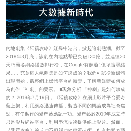
內地劇集《延禧攻略》紅爆中港台，掀起追劇熱潮。截至
2018年8月底，該劇在內地點擊已突破130億，並連續30
天稱霸各網絡播放排行榜，在Google有超過1億項搜尋結
果……究竟這人氣劇集是如何煉成的？我們可試從新媒體
出現開始，觀察網上媒體平台的轉變，了解新媒體如何成
為創作「神劇」的要素。 ■現象分析 「神劇」是如何煉成
的？ 2018年7月19日，《延禧攻略》在網上影片平台愛奇
藝上架，利用網絡迅速傳播，製造不同的輿論成為社會焦
點，有份製作的愛奇藝應記一功。愛奇藝於2010年成立時
只是影片網站平台，利用串流技術提供線上影片。然而，
《延禧攻略》的成功不但歸功於串流技術，也有賴愛奇藝