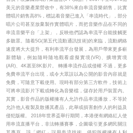
美元的音樂產業營收中，有38%來自串流音樂銷售，比實
體唱片銷售高8%，標誌着音樂已進入「串流時代」，部分
唱片公司甚至放棄製作實體唱片，而把音樂作品在不同的
串流音樂平台「上架」，反映他們認為串流平台能接觸更
多聽眾。隨着5G(第五代流動通訊技術)的來臨，流動網絡
速度將大大提升，有利串流平台發展，為用戶帶來更多嶄
新體驗，例如隨時隨地觀看虛擬實境(VR)、擴增實境
(AR)、4K甚至8K影片。 轉播串流作品或侵權 不過，更多
免費串流平台出現，或令大眾誤以為公開的影音內容就是
免費，可隨意下載使用。現時有部分第三方軟件，技術上
可將串流影片下載或轉化為音樂檔，儲存於用戶裝置內。
其實，影音作品的版權擁有人允許作品串流播放，不等於
允許他人複製及散播其產品，此舉或損害創作人的利益及
侵犯版權。 2018年世界盃舉行期間，本港便有網絡紅人使
用串流直播平台，非法轉播賽事，企圖吸引更多網民關注
其專頁。該「網紅」誤用串流技術，侵犯版權擁有人利