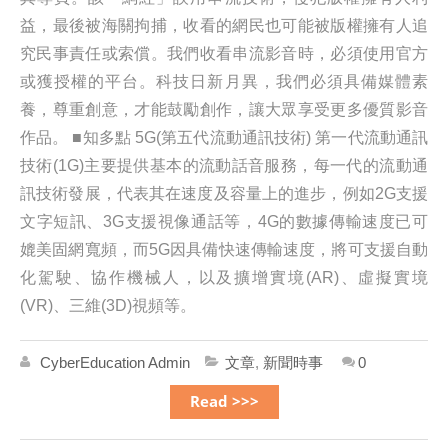
益，最後被海關拘捕，收看的網民也可能被版權擁有人追
究民事責任或索償。我們收看串流影音時，必須使用官方
或獲授權的平台。科技日新月異，我們必須具備媒體素
養，尊重創意，才能鼓勵創作，讓大眾享受更多優質影音
作品。 ■知多點 5G(第五代流動通訊技術) 第一代流動通訊
技術(1G)主要提供基本的流動話音服務，每一代的流動通
訊技術發展，代表其在速度及容量上的進步，例如2G支援
文字短訊、3G支援視像通話等，4G的數據傳輸速度已可
媲美固網寬頻，而5G因具備快速傳輸速度，將可支援自動
化駕駛、協作機械人，以及擴增實境(AR)、虛擬實境
(VR)、三維(3D)視頻等。
CyberEducation Admin
文章
,
新聞時事
0
Read >>>