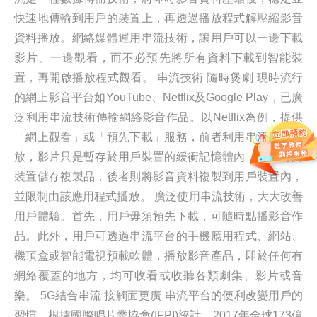
快速地傳輸到用戶的裝置上，再透過播放程式解壓縮影音
資料播放。網絡媒體運用串流技術，讓用戶可以一邊下載
影片、一邊觀看，而不必預先將所有資料下載到智能裝
置，再開啟播放程式觀看。 串流技術 隨時煲劇 現時流行
的網上影音平台如YouTube、Netflix及Google Play，已廣
泛利用串流技術傳輸網絡影音作品。以Netflix為例，提供
「網上觀看」或「預先下載」服務，前者利用串流技術播
放，影片只是暫存於用戶裝置的緩衝記憶體內，並沒有於
裝置儲存複製品，後者則將影音資料複製到用戶裝置內，
並限制由該應用程式播放。 廣泛使用串流技術，大大改善
用戶體驗。首先，用戶毋須預先下載，可隨時點播影音作
品。此外，用戶可透過串流平台的手機應用程式、網站、
機頂盒或智能電視預載軟體，播放影音產品，即於任何有
網絡覆蓋的地方，均可收看或收聽各類劇集、影片或音
樂。 5G結合串流 接觸面更廣 串流平台的便利改變用戶的
習慣，根據國際唱片業協會(IFPI)統計，2017年全球173億