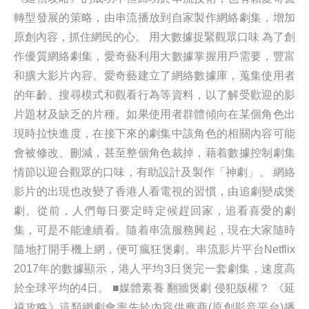
轉型發展的策略，由串流播放到自家製作網絡劇集，增加
原創內容，抓住網民的心。 用大數據捉緊觀眾口味 為了創
作優質網絡劇集，愛奇藝利用大數據掌握用戶需要，豐富
和擴大影片內容。愛奇藝建立了網絡數據庫，蒐集使用者
的年齡、搜尋模式和觀看行為等資料，以了解受歡迎的影
片題材及缺乏的片種。如果使用者群體傾向在某個角色出
現時拉快進度，在接下來的劇集中該角色的相關內容可能
會被修改、刪減，甚至整個角色裁掉，藉着數據控制劇集
情節以迎合觀眾的口味，有助設計及製作「神劇」。 網絡
影片的出現也改變了香港人看電視的習慣，由追劇變成煲
劇。從前，人們每日要定時定候趕回家，追看喜愛的劇
集，可是不能連續看。隨着串流服務興起，現在大家隨時
隨地打開手機上網，便可瘋狂煲劇。串流影片平台Netflix
2017年的數據顯示，港人平均3日煲完一套劇集，速度高
於全球平均的4日。 ■媒體素養 翻牆煲劇 侵犯版權？ 《延
禧攻略》這類網劇會率先於內容供應商(原創影音平台)播