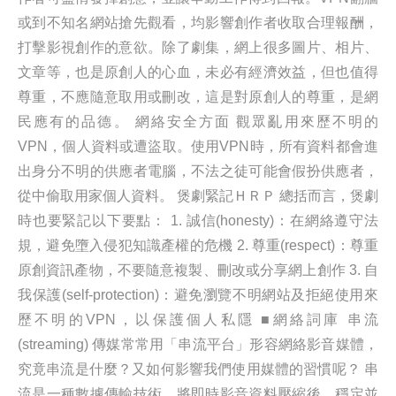
或到不知名網站搶先觀看，均影響創作者收取合理報酬，
打擊影視創作的意欲。除了劇集，網上很多圖片、相片、
文章等，也是原創人的心血，未必有經濟效益，但也值得
尊重，不應隨意取用或刪改，這是對原創人的尊重，是網
民應有的品德。 網絡安全方面 觀眾亂用來歷不明的
VPN，個人資料或遭盜取。使用VPN時，所有資料都會進
出身分不明的供應者電腦，不法之徒可能會假扮供應者，
從中偷取用家個人資料。 煲劇緊記ＨＲＰ 總括而言，煲劇
時也要緊記以下要點： 1. 誠信(honesty)：在網絡遵守法
規，避免墮入侵犯知識產權的危機 2. 尊重(respect)：尊重
原創資訊產物，不要隨意複製、刪改或分享網上創作 3. 自
我保護(self-protection)：避免瀏覽不明網站及拒絕使用來
歷不明的VPN，以保護個人私隱 ■網絡詞庫 串流
(streaming) 傳媒常常用「串流平台」形容網絡影音媒體，
究竟串流是什麼？又如何影響我們使用媒體的習慣呢？ 串
流是一種數據傳輸技術，將即時影音資料壓縮後，穩定並