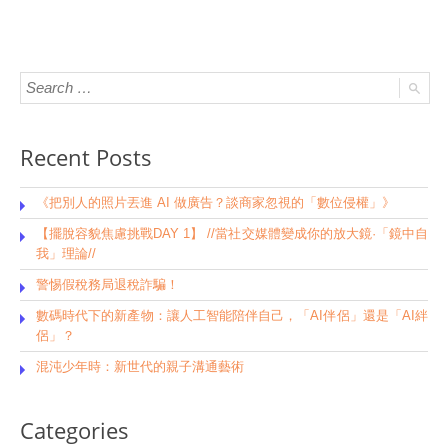
Recent Posts
《把別人的照片丟進 AI 做廣告？談商家忽視的「數位侵權」》
【擺脫容貌焦慮挑戰DAY 1】 //當社交媒體變成你的放大鏡·「鏡中自
我」理論//
警惕假稅務局退稅詐騙！
數碼時代下的新產物：讓人工智能陪伴自己，「AI伴侶」還是「AI絆
侶」？
混沌少年時：新世代的親子溝通藝術
Categories