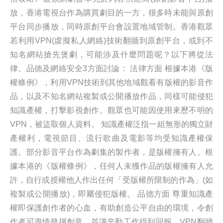
放，香港電視台作為購買劇目的一方，很多時未能與原創
平台同步播放，同時原創平台會設置地域管制。香港觀眾
若利用VPN(虛擬私人網絡)技術翻牆到原創平台，或到不
知名網站搶先煲劇，可能涉及什麼問題呢？以下將從法
律、品德及網絡安全3方面討論： 法律方面 根據本港《版
權條例》，利用VPN技術到其他地域觀看有版權的影音作
品，以及不知名網站複製或公開播放作品，同樣可能侵犯
知識產權，打擊影視創作。觀眾也可能因使用來歷不明的
VPN，被盜取個人資料。 知識產權泛指一組無形的獨立財
產權利，電視節目、流行歌曲及電影等均受知識產權保
護。部分影音平台作為劇集的製作者，是版權擁有人。根
據本港的《版權條例》，任何人未獲作品的版權擁有人允
許，自行或授權他人作出任何「受版權所限制的作為」(如
複製或公開播放)，即屬侵犯版權。 品德方面 尊重知識產
權即保護創作者的心血，有助創造公平自由的環境，令創
作者可盡情發揮創意，並讓辛勤工作得到回報。VPN翻牆