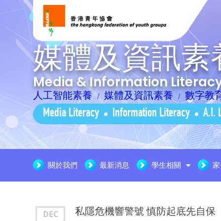
媒體及資訊素
Media & Information Litera
人工智能素養
媒體及資訊素養
數字教
Media Literacy
Information Literacy
A.I. 
關於我們
最新消息
學生相關
家
私隱危機響警號 慎防起底先自保
DEC