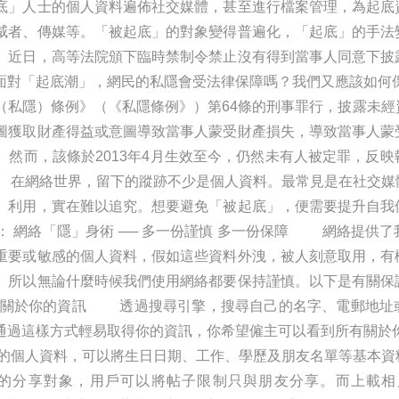
底」人士的個人資料遍佈社交媒體，甚至進行檔案管理，為起底
威者、傳媒等。「被起底」的對象變得普遍化，「起底」的手法
。近日，高等法院頒下臨時禁制令禁止沒有得到當事人同意下披
面對「起底潮」，網民的私隱會受法律保障嗎？我們又應該如
（私隱）條例》（《私隱條例》）第64條的刑事罪行，披露未經
圖獲取財產得益或意圖導致當事人蒙受財產損失，導致當事人蒙
然而，該條於2013年4月生效至今，仍然未有人被定罪，反
在網絡世界，留下的蹤跡不少是個人資料。最常見是在社交媒
」利用，實在難以追究。想要避免「被起底」，便需要提升自我
養： 網絡「隱」身術 ── 多一份謹慎 多一份保障 網絡提供
重要或敏感的個人資料，假如這些資料外洩，被人刻意取用，有
。所以無論什麼時候我們使用網絡都要保持謹慎。以下是有關保
上關於你的資訊 透過搜尋引擎，搜尋自己的名字、電郵地址
通過這樣方式輕易取得你的資訊，你希望僱主可以看到所有關於你
戶的個人資料，可以將生日日期、工作、學歷及朋友名單等基本資
分享對象，用戶可以將帖子限制只與朋友分享。而上載相片或帖