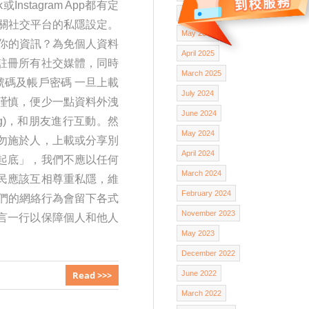
stagram App都有定
June 2025
關社交平台的私隱設定。
May 2025
你的資訊？為免個人資料
April 2025
註冊所有社交媒體，同時
March 2025
號碼及帳戶密碼 一旦上載
July 2024
謹慎，便少一點資料外洩
June 2024
g)，和朋友進行互動。然
May 2024
勿施於人，上載或分享別
April 2024
起底」，我們不應以任何
March 2024
民應該互相尊重私隱，維
February 2024
們的網絡行為會留下各式
November 2023
言一行以保障個人和他人
May 2023
December 2022
Read >>>
June 2022
March 2022