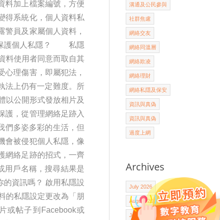
資料加上檔案編號，方便
溝通及公民參與
變得系統化，個人資料私
社群焦慮
露警員及家屬個人資料，
網絡交友
何保護個人私隱？ 私隱
網絡同溫層
資料使用者同意而取自其
網絡欺凌
受心理傷害，即屬犯法，
網絡理財
映執法上仍有一定難度。所
網絡私隱及保安
體以公開形式發放相片及
資訊與真偽
保護，從管理網絡足跡入
資訊與真偽
了我們多姿多彩的生活，但
過度上網
機會被侵犯個人私隱，像
護網絡足跡的招式，一齊
Archives
或用戶名稱，搜尋結果是
的資訊嗎？ 啟用私隱設
July 2026
料的私隱設定更改為「朋
August 2025
子到Facebook或
July 2025