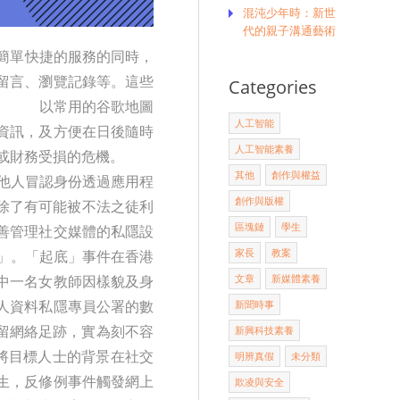
混沌少年時：新世
代的親子溝通藝術
簡單快捷的服務的同時，
留言、瀏覽記錄等。這些
Categories
擾。 以常用的谷歌地圖
人工智能
資訊，及方便在日後隨時
人工智能素養
安全或財務受損的危機。
其他
創作與權益
遭他人冒認身份透過應用程
創作與版權
除了有可能被不法之徒利
區塊鏈
學生
善管理社交媒體的私隱設
家長
教案
」。「起底」事件在香港
文章
新媒體素養
中一名女教師因樣貌及身
人資料私隱專員公署的數
新聞時事
遺留網絡足跡，實為刻不容
新興科技素養
，將目標人士的背景在社交
明辨真假
未分類
生，反修例事件觸發網上
欺凌與安全