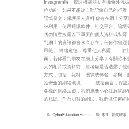
Instagram時，標註相關朋友有機會外洩彼
位功能，如果不想被自動記錄自己的行蹤
謹慎發文：保護個人資料 你有在網上分
被利用，使用通訊軟件、社交平台、論壇
切勿隨意披露以下重要的個人資料或私隱：
到網上的資訊都會永久存在，任何你曾經
風險。 網絡道德：尊重他人私隱 在社交平
而，若你看到朋友在網上分享了有關你不
人的相片或資料前，應考慮是否透露了他
方式，包括：報料、瀏覽或轉發，參與「
護安全的網絡環境。 總括而言，保護我
各樣的網絡足跡，我們應要小心注意網絡
的私隱。作為明智的網民，我們做任何網
CyberEducation Admin
學生
,
新聞時事
,