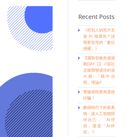
Recent Posts
《把別人的照片丟
進 AI 做廣告？談
商家忽視的「數位
侵權」》
【擺脫容貌焦慮挑
戰DAY 1】 //當社
交媒體變成你的放
大鏡·「鏡中自
我」理論//
警惕假稅務局退稅
詐騙！
數碼時代下的新產
物：讓人工智能陪
伴自己，「AI伴
侶」還是「AI絆
侶」？