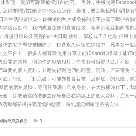
此私隱，建議可隱藏被標註的內容。 另外，手機使用Facebook或In
，記得要關閉並刪除GPS定位記錄。最後，要定期檢閱和調整有
享日常生活的習慣嗎？你揀選的照片或發佈的文字披露了哪些有關
等網絡活動時，我們應避免使用真實姓名、相同別名及相同電郵
 身份證號碼及完整的出生日期 住址、學校或工作地點 信用卡
發佈的帖子即使被刪除了，也會永久保留在網絡中。凡事多一點
台上，很多人都喜歡使用分享功能(Share)和標籤功能(Ta
想公開的資料，例如你的醜陋相片，你會有何感覺？己所不欲，
們重要的個人資料，並應先得到他們的同意。同時，若要避免「
起底」行動。「起底者」可能亦要冒著被「反起底」的危險，網
們的網絡足跡，等同於保護自己的身份。在大數據時代下，我
安全，採取適當的措施去保障自己在網絡上的個人資料，注意一
絡活動都要保持著謹慎的態度，時刻謹記網絡隱身的方法。
網絡私隱及保安
0