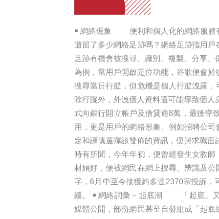
￭ 網絡現象 便利和個人化的網絡服務
遺留了多少網絡足跡嗎？網絡足跡指用戶
足跡有機會被搜尋、識別、複製、分享、
為例，當用戶開啟定位功能，谷歌便會於
搜尋當日行蹤，但危機是個人行蹤洩露
除行蹤外，外洩個人資料還可能導致個人身
式向銀行開立帳戶及借貸逾8萬，最後導
用，更是用戶的網絡形象。例如招聘公司
定和謹慎選擇該發佈的資訊，便與求職面
時有所聞，今年年初，便曾經發生女教師
材娟好，便被網民在網上搜尋、辨識及公
字，6月中至今接獲約多達2370宗投訴
緩。 ￭ 網絡詞彙 – 起底潮 「起底
媒體公開，部份網民甚至自發組成「起底