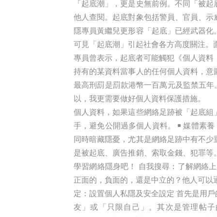
「起底潮」，更是史無前例。不同「被起
他人查閱。起底對象包括警員、官員、示
隱專員黃繼兒更形容「起底」已經武器化
可見「起底潮」引起社會各方高度關注。
專員曾表示，起底者可能觸犯《個人資料
持有的某資料當事人的任何個人資料，意
最高刑罰是罰款港幣一百萬元及監禁五年。
以，我更需要做好個人資料保護措施。 
個人資料，如果這些網絡足跡被「起底組
手，避免公開過多個人資料。 ￭ 媒體素
同時暗藏隱憂，尤其是網絡足跡中有不少
是被起底、廣告推銷、索取金錢、犯罪等
學習網絡隱身吧！ 自我搜尋：了解網絡
正面的，負面的，還是中立的？他人可以
定：設置個人私隱及安全設定 首先是用
友」或「只限自己」。其次是管理帖子的