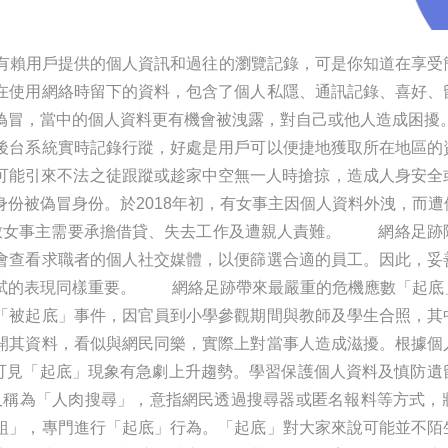
有賴用戶提供的個人資訊和過往的瀏覽記錄，可是你知道在享受
在使用網絡時留下的資料，包含了個人私隱、通訊記錄、喜好、
偽冒，當中的個人資料更有機會被洩露，對自己或他人造成困
後台系統實時記錄行蹤，好處是用戶可以便捷地獲取所在地區的
，可能引來不法之徒跟蹤或趁家中空無一人時搶掠，造成人身
份被偽冒身份。於2018年初，有女事主因個人資料外洩，而
致女事主需要承擔借貸、失去工作及遭親人責難。 網絡足跡
會查看求職者的個人社交媒體，以便篩選合適的員工。因此，妥
試的表現同樣重要。 網絡足跡帶來最嚴重的危機應數「起底
「被起底」事件，因官員到小學參觀期間與教師及學生合照，其
開其資料，看似與網民同樂，實際上對當事人造成滋擾。根據個
，可見「起底」現象有急劇上升趨勢。學習保護個人資料及慎防
」又稱為「人肉搜尋」，意指網民透過搜尋器或匿名報料等方式
組」，專門進行「起底」行為。「起底」對大家來說可能並不陌