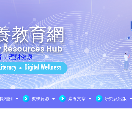
養教育網
cy Resources Hub
育
理財健康
Literacy
Digital Wellness
長相關
教學資源
素養文章
研究及出版