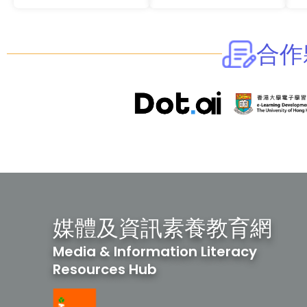
表企業或個人可以忽視應有
繃，壓力上升
而
的責任與界線。 在商業應用
自
層面，企業使用AI時應： 主
近
動審查生成內容：用AI生成
務
合作
內容後主動去審核是否有
警
「抄襲」、「過份模仿」之
務
嫌 不使用未授權素材：不得
容
將未經同意的真人照片、網
發
紅形象或創作作品用於AI訓
易
練或生成用途
接
內
期
慎
況
發
新
媒體及資訊素養教育網
Media & Information Literacy
Resources Hub