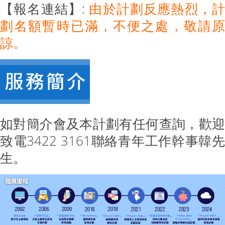
【報名連結】:
由於
計劃反應熱烈，計
劃名額暫時已滿，不便之處，敬請原
諒。
如對簡介會及本計劃有任何查詢，歡迎
致電3422 3161聯絡青年工作幹事韓先
生。