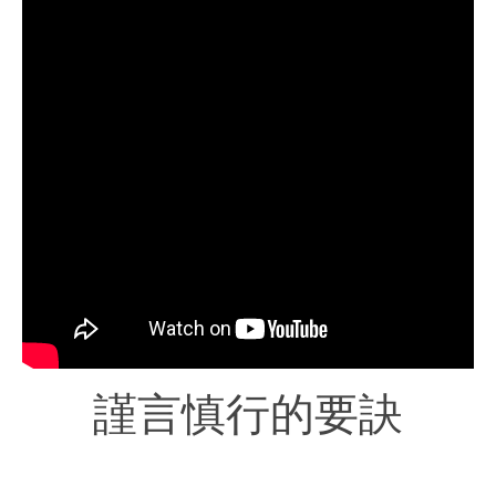
謹言慎行的要訣