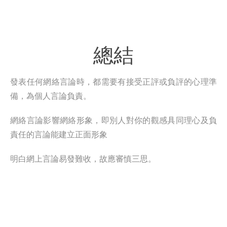
總結
發表任何網絡言論時，都需要有接受正評或負評的心理準
備，為個人言論負責。
網絡言論影響網絡形象，即別人對你的觀感具同理心及負
責任的言論能建立正面形象
明白網上言論易發難收，故應審慎三思。