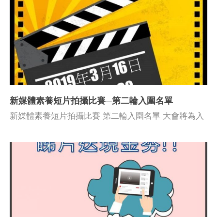
多輪甄選，由跨界別專業人士組成的評審團評核，按教
案計劃的內容(40%)、創新性(25%)、可行性(25%)、持
續性(10%)，選出金獎、銀獎、銅獎及優秀教案。 金
獎：聖公會聖馬利亞堂莫慶堯中學 銀獎：順德聯誼總
會鄭裕彤中學 銅獎：文理書院（香港） 嘉許禮期間，
除得獎教師展示其傑出教案，與參加者進行交流外。我
們還邀請到金獎和銀獎得獎老師分享優異得獎教案，大
新媒體素養短片拍攝比賽─第二輪入圍名單
談價值教育以至辨識網絡資訊，分享十分精彩，亦令大
家對推動新媒體素養有更宏觀的思考角度。 是次教案
新媒體素養短片拍攝比賽 第二輪入圍名單 大會將為入
比賽，為新媒體教育搭建一個知識交流共享的平台，多
圍隊伍安排短片創作工作坊，工作坊旨在讓參加者認識
謝各位參賽老師的用心創作、無私分享，為平台注入創
新媒體素養及短片的製作技巧，提升多媒體創作能力，
意、價值、經驗。透過教案進行知識轉移，推動新媒體
從籌備、創作、拍攝、剪接、配樂及聲效設計等步驟，
素養教學，讓學生在不同學科中，學習到新媒體素養知
激發創意。 〈短片創作工作坊〉 日期：2019年3月16
識、技能及價值觀。本會期盼日後再接再厲，透過這些
日(星期六) 時間：上午10時至12時30分 地點：香港灣
平台與機遇，推動和促進跨界別的交流、共同推動新媒
仔軒尼詩道15 號溫莎公爵社會服務大厦2樓 201 室 *由
體素養發展。 得獎教案如下： 評審委員會(排序不分先
於名額有限，請每隊伍安排 2 位隊員參加是次工作
後)： 第二輪評審名單： 決賽評審名單： 香港電腦教
坊。當日請早15分鐘抵達場地報到。 **各隊伍需於