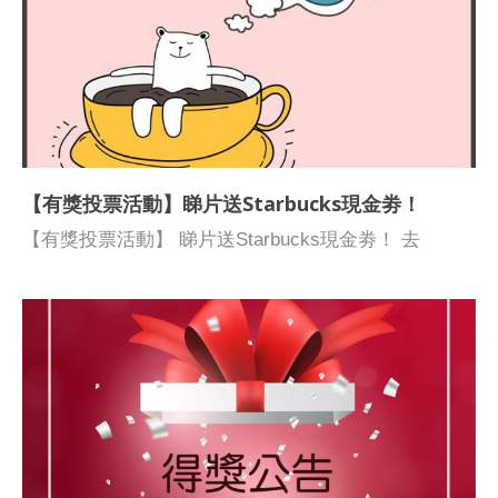
育學會主席 金偉明校長 香港浸會大學傳理學院新聞系
2019年4月10日前遞交短片劇本，並製作一齣不多於3
系主任 李月蓮教授 香港教育城高級發展經理 洪婉玲女
分鐘的短片，在2019年5月31日前上載短片至
士 香港城市大學應用程序實驗室總監 張澤松博士 香港
medialiteracy.hk。 入圍名單如下： 初中組 學校名稱
青年協會 督導主任 徐小曼女士 青年發展會委員 范凱
參賽隊伍名稱 短片名稱 明愛屯門馬登基金中學
傑大律師 明報教育網編輯 教育局課程發展主任(資訊科
Campus TV 3 網相証 順德聯誼總會鄭裕彤中學 網絡人
技教育) 劉蕙薇女士 香港青年協會副總幹事 馮丹媚女
網絡人踢爆假新聞 香港浸會大學附屬學校王錦輝中小
士 第二輪甄選入圍名單
【有獎投票活動】睇片送Starbucks現金劵！
學 Ok then productions Rumours has it 聖公會基孝中
http://medialiteracy.hk/event/1334/ 2019得獎教案 得獎
學 CKKZ 追求潮流對人的影響 聖公會基孝中學 動新聞
【有獎投票活動】 睇片送Starbucks現金劵！ 去
教案
版權 聖公會基孝中學 對抗網絡侵權組 網絡侵權 聖公
「Project NET 新媒體素養短片拍攝比賽」嘅投票網站
會基孝中學 網絡安全 It will fake you. 聖公會基孝中學
參加投票，選出你心目中最喜愛嘅影片，投完票仲有機
四 俊 淘寶網上騙案 聖公會基孝中學 網絡尊重 「我知
會拎走Starbucks現金劵添！！ 參加遊戲： 由 6 月 7
錯了」 聖公會基孝中學 kh聯會 現代網絡潮語 聖公會
日至 6 月 17 日去投票網站登記姓名、電話、電郵地址
基孝中學 喊出嚟 喊出嚟 聖公會基孝中學 基孝動畫製
進行投票，揀選你最喜愛的影片後，再答一條問題就有
作有限公司 飛周朱溫網上病毒 聖公會基孝中學 網絡危
機會得到現金劵喇 投完票而又答得最好的 3 位參加者
機後援會 不明電郵 聖馬可中學 馬可壯丁 摸不透的世
就有機會得到由大會送出的價值港幣 100 元的
界 嘉諾撒聖心書院 我們這一伙 《竟信》 伊利沙伯中
Starbucks現金劵 投票結果將於 6 月 27 日公佈，得獎
學舊生會中學 伊利沙伯中學舊生會中學A隊 《二手創