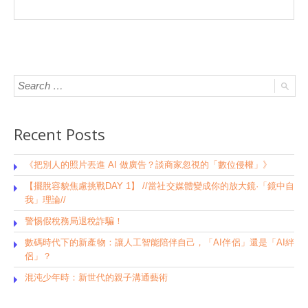
Recent Posts
《把別人的照片丟進 AI 做廣告？談商家忽視的「數位侵權」》
【擺脫容貌焦慮挑戰DAY 1】 //當社交媒體變成你的放大鏡·「鏡中自
我」理論//
警惕假稅務局退稅詐騙！
數碼時代下的新產物：讓人工智能陪伴自己，「AI伴侶」還是「AI絆
侶」？
混沌少年時：新世代的親子溝通藝術