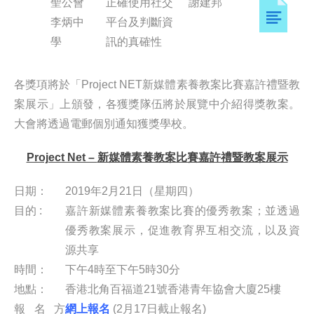
聖公會
正確使用社交
謝建邦
李炳中
平台及判斷資
學
訊的真確性
各獎項將於「Project NET新媒體素養教案比賽嘉許禮暨教
案展示」上頒發，各獲獎隊伍將於展覽中介紹得獎教案。
大會將透過電郵個別通知獲獎學校。
Project Net –
新媒體素養教案比賽嘉許禮暨教案展示
日期：
2019年2月21日（星期四）
目的 :
嘉許新媒體素養教案比賽的優秀教案；並透過
優秀教案展示，促進教育界互相交流，以及資
源共享
時間：
下午4時至下午5時30分
地點：
香港北角百福道21號香港青年協會大廈25樓
報名方
網上報名
(2月17日截止報名)