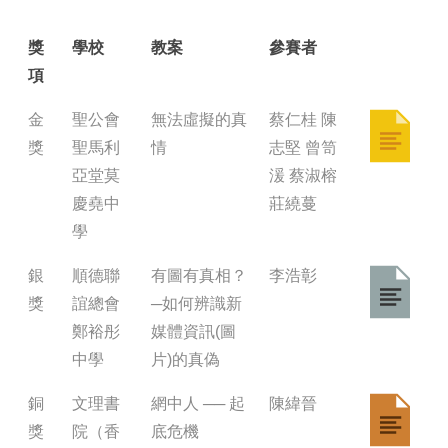
獎
學校
教案
參賽者
項
金
聖公會
無法虛擬的真
蔡仁桂 陳
獎
聖馬利
情
志堅 曾笥
亞堂莫
湲 蔡淑榕
慶堯中
莊繞蔓
學
銀
順德聯
有圖有真相？
李浩彰
獎
誼總會
─如何辨識新
鄭裕彤
媒體資訊(圖
中學
片)的真偽
銅
文理書
網中人 ── 起
陳緯晉
獎
院（香
底危機