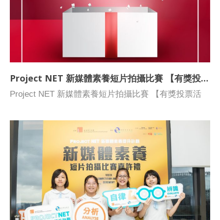
者將於投票完結後兩星期內收到專人聯絡領獎，須經身
作》 伊利沙伯中學舊生會中學 伊利沙伯中學舊生會中
份核實程序方可獲獎 查詢／聯絡： 電話 2788-
學B隊 《真假難辨》 香港聖公會何明華會督中學
3433 電郵 mcc@hkfyg.org.hk 贊助 : 優質教育基金
Campus TV@BHSS 恍如隔世 基督教香港信義會宏信
書院 初中A隊 潮流還是生活 漢華中學 漢華中學校園電
視台初中組 網中人 高中組 學校名稱 參賽隊伍名稱 短
片名稱 宣道會陳朱素華紀念中學 SWCCM 魔鬼令你著
Project NET 新媒體素養短片拍攝比賽 【有獎投票活動】得獎公告
迷!? 佛教黃鳳翎中學 MIU 路 保良局莊啟程預科書院
Project NET 新媒體素養短片拍攝比賽 【有獎投票活
KTC Production 不假它真真假假？ 培僑書院 培僑書
動】得獎公告 感謝各位參與 Project NET 新媒體素養
院MPT 網絡善與惡 宣道會陳瑞芝紀念中學 一「芝」獨
短片拍攝比賽 【有獎投票活動】, 是項活動已於較早前
秀 「美人」卡關? 順德聯誼總會鄭裕彤中學 網絡特工
完滿結束。所有參加者需回答「你認為網絡使用者最需
隊 網絡特工智破大數據陷阱 香港浸會大學附屬學校王
要的價值觀是什麼? 試解釋原因。」，經本會嚴格挑
錦輝中小學 GroupF4 妄絡 香港青年協會李兆基書院
選，選出三位回答最佳答案的得獎者。 得獎者 唐思詩
synergy 猜猜我是誰 觀塘功樂官立中學 觀功男團 胖由
陳家輝 黃鎧琳 恭喜三位得獎者，你們將獲得由本會送
宣道會陳朱素華紀念中學 非常正面 陰謀遊戲 聖士提反
出的價值港幣100元的Starbucks現金劵。本會將於兩
女子中學 intention 網中「友」 天水圍香島中學 HT01
星期內派專人聯絡領獎，須經身份核實程序方可獲獎。
網絡要安全! 觀塘功樂官立中學 觀功隊 社交生（暫
名） 基督教香港信義會宏信書院 Weekend Fighter 舊