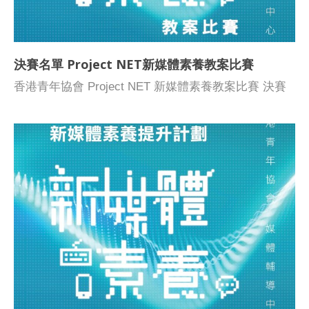
賽，獲選進入決賽者須出席 2019年1月19日 的評審面
試，介紹有關教案，以競逐金、銀、銅教案獎項。 提
交教案及教材 如有任何查詢，請致電2788 3433 聯絡
決賽名單 Project NET新媒體素養教案比賽
媒體輔導中心 青年工作幹事陳英杰先生。
香港青年協會 Project NET 新媒體素養教案比賽 決賽
名單 感謝各位老師支持及參與香港青年協會「Project
NET新媒體素養教案比賽」，以下學校提交的教案經第
二輪甄選後獲選進入決賽 : 請獲選入決賽的學校團隊留
意以下參賽須知 : 獲選進入決賽的學校請於2019 年1
月19日上午9時至下午12時30分期間，到香港鰂魚涌模
範里香港青年協會大廈19樓出席面試，本會將個別電
郵通知各校的面試時間。 獲選進入決賽的學校需於面
試中簡介教案，可透過口述、簡報、短片等形式進行。
獲選進入決賽的學校須於2019 年1月16日或之前 ，把
決賽面試的簡報、短片等資料於媒體素養教育網
(medialiteracy.hk)上載及提交，檔案一旦提交，將不可
再作修改。 每隊決賽學校面試時間為15分鐘，包括10