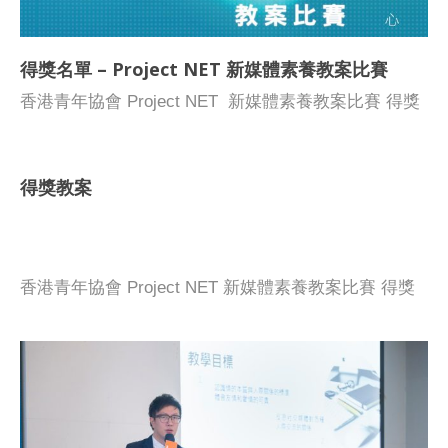
分鐘匯報時間，當時間結束，參賽學校需立即停止匯
報，以及5分鐘問答時間。 出席決賽面試人數不可多
得獎名單 – Project NET 新媒體素養教案比賽
於三人。 決賽評審委員會由社會各界人士組成，成員
包括： 香港浸會大學傳理學院新聞系系主任李月蓮教
香港青年協會 Project NET 新媒體素養教案比賽 得獎
授 青年發展委員會委員范凱傑大律師 香港城市大學應
名單 教案比賽決賽面試已於2019年1月19日完結，得獎
用程式實驗室總監張澤松博士 教育局課程發展主任(資
名單公佈如下： 各獎項將於「Project NET新媒體素養
訊科技教育)劉蕙薇女士 香港青年協會副總幹事馮丹媚
教案比賽嘉許禮暨教案展示」上頒發，各獲獎隊伍將於
得獎教案
女士 評審委員會甄選出金、銀、銅教案獎項及優秀教
展覽中介紹得獎教案。大會將透過電郵個別通知獲獎學
案獎項，比賽結果將於1月25日於本會網站公佈。大會
校。 Project Net – 新媒體素養教案比賽嘉許禮暨教案
亦會透過電郵個別通知獲獎學校。 各獎項將於2月21
展示 日期： 2019年2月21日（星期四） 目的 : 嘉許新
日 「Project NET新媒體素養教案比賽嘉許禮暨展覽」
媒體素養教案比賽的優秀教案；並透過優秀教案展示，
香港青年協會 Project NET 新媒體素養教案比賽 得獎
上頒發，各獲獎隊伍將於展覽中介紹得獎教案。 提交
促進教育界互相交流，以及資源共享 時間： 下午4時
教案 「新媒體素養教案比賽」獲得多間學校教師的支
決賽簡報及短片 如有任何查詢，請致電2788 3433 聯
至下午5時30分 地點： 香港北角百福道21號香港青年
持和參與，藉著老師的積極參與及創意，讓媒體素養有
絡媒體輔導中心 青年工作幹事陳英杰先生。
協會大廈25樓 報名方法： 網上報名 (2月17日截止報
跨學科的交流和新的教學方案，豐富新媒體素養教育的
名) 最後，在此恭喜各位得獎者，亦感謝各位參加者對
教學資源，促進媒體素養教育的發展。 教案比賽決賽
「Project NET新媒體素養教案比賽」的支持! 如有任何
面試已於2019年1月19日完結，得獎名單公佈如下，並
查詢，請致電2788 3433 聯絡媒體輔導中心 青年工作
附上金獎、銀獎、銅獎的得獎教案供業界交流： 各獎