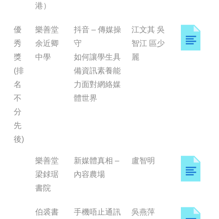
港）
優
樂善堂
抖音 – 傳媒操
江文其 吳
秀
余近卿
守
智江 區少
獎
中學
如何讓學生具
麗
(排
備資訊素養能
名
力面對網絡媒
不
體世界
分
先
後)
樂善堂
新媒體真相 –
盧智明
梁銶琚
內容農場
書院
伯裘書
手機唔止通訊
吳燕萍