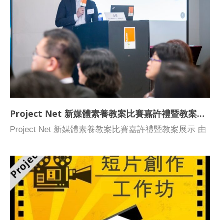
幹事陳英杰先生。
項將於「Project NET新媒體素養教案比賽嘉許禮暨教
案展示」上頒發，各獲獎隊伍將於展覽中介紹得獎教
案。大會將透過電郵個別通知獲獎學校。 Project Net
– 新媒體素養教案比賽嘉許禮暨教案展示 日期： 2019
年2月21日（星期四） 目的 : 嘉許新媒體素養教案比賽
的優秀教案；並透過優秀教案展示，促進教育界互相交
流，以及資源共享 時間： 下午4時至下午5時30分 地
點： 香港北角百福道21號香港青年協會大廈25樓 報名
Project Net 新媒體素養教案比賽嘉許禮暨教案展示
方法： 網上報名 (2月17日截止報名) 最後，在此恭喜
各位得獎者，亦感謝各位參加者對「Project NET新媒
Project Net 新媒體素養教案比賽嘉許禮暨教案展示 由
體素養教案比賽」的支持! 如有任何查詢，請致電2788
香港青年協會 媒體輔導中心主辦，優質教育基金贊
3433 聯絡媒體輔導中心 青年工作幹事陳英杰先生。
助，「Project Net 新媒體素養教案比賽嘉許禮暨教案
展示」於2月21日在香港青年協會大廈順利舉行。
Project NET 新媒體素養教案比賽的目的鼓勵老師創作
媒體素養教育方案，為學生設計適切的新媒體素養課
程，集思廣益，共享教學資源，提升媒體素養教育發
展。是次教案比賽，總共有25隊教師隊伍參賽。經過