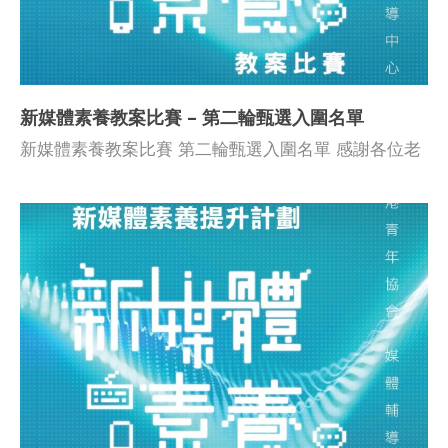
新媒體素養教案比賽 – 第二輪甄選入圍名單
新媒體素養教案比賽 第二輪甄選入圍名單 感謝各位老
師支持及參與青協「Project NET- 新媒體素養教案比
賽」。以下學校提交的教案獲接納進入第二輪甄選，須
於 2018年12月20日或之前 ，把參賽教案作品於媒體素
養教育網(medialiteracy.hk)上載及提交，並必需遵照以
下比賽細則。 * 參賽者須提交詳細中文或英文教案及教
材，總頁數上限為8頁 (包括所有附件及參考資料)，超
出頁數上限的部份，將不被接納為參賽作品。 * 參賽教
案內文的中文字型須為「新細明體」，而英文字型須為
「Times New Roman」，字體大小須為12。 * 參賽教
案必須為原創作品，當中所採用的教材須預先取得原作
者之同意。 評審委員會將選出最多10份教案進入決