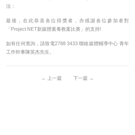
法：
最後，在此恭喜各位得獎者，亦感謝各位參加者對
「Project NET新媒體素養教案比賽」的支持!
如有任何查詢，請致電2788 3433 聯絡媒體輔導中心 青年
工作幹事陳英杰先生。
←
上一篇
下一篇
→