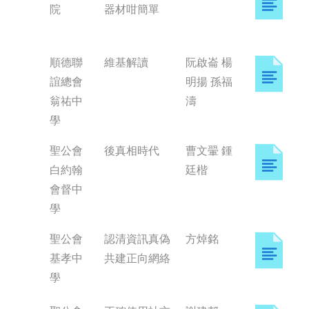
院
器材咁簡單
順德聯
維基解讀
阮啟崙 楊
誼總會
明揚 孫福
翁祐中
濤
學
聖公會
後真相時代
曹文翬 鍾
白約翰
廷楷
會督中
學
聖公會
認清資訊真偽
方焯銘
基孝中
共建正向網絡
學