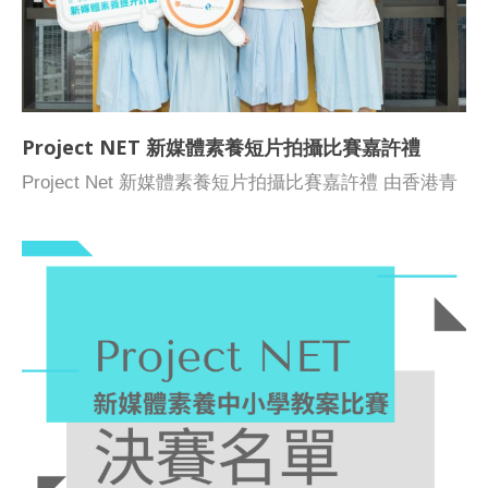
案簿 慈幼英文學校 多媒體製作組 《潮騙》 中華傳道
會安柱中學 CNEC Christian College 危機 嶺南中學 嶺
南中學隊 網絡?創作? 元朗商會中學 商中 不能抹去的
傷痕 拔萃女書院 GoFung Filtered 恭喜以上入圍隊伍，
大會亦會透過電郵個別通知各隊伍。 如有任何查詢，
Project NET 新媒體素養短片拍攝比賽嘉許禮
請致電2788 3433 聯絡媒體輔導中心。
Project Net 新媒體素養短片拍攝比賽嘉許禮 由香港青
年協會 媒體輔導中心主辦，優質教育基金贊助，
「Project Net 新媒體素養短片拍攝比賽嘉許禮」於6月
26日在香港青年協會大廈順利舉行。 「Project Net 新
媒體素養短片拍攝比賽」的目的鼓勵生發揮創意，推廣
正面使用網絡的態度，展現豐富媒體素養，宣揚正向網
絡價值觀。是次比賽，總共有55高中學及初中隊伍參
賽。經過多輪甄選，由跨界別專業人士組成的評審團評
核，選出高中組及初中組金獎、銀獎、銅獎及優秀短片
獎項，以及頒發由網民投選的「最受歡迎媒體素養短片
大獎」及「最積極參與學校獎」。 初中組 金獎 順德聯