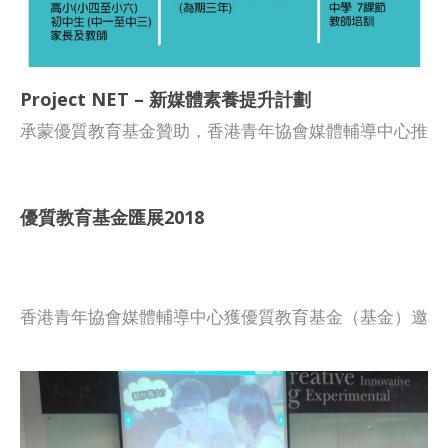
Project NET – 新媒體素養提升計劃
承蒙優質教育基金贊助，香港青年協會媒體輔導中心推
出「Project Net」新媒體素養提升計劃，為期三年，旨
在協助高小及初中學生建立使用新媒體的態度，提升批
判思考、分析力、正確價值觀和責任感等，使他們面對
優質教育基金匯展2018
新媒體訊息時懂得如何尋索、評估、使用及創造媒體資
訊。同時，讓他們懂得評估資訊的影響力、學會網絡言
行禮儀、保護私隱，成為具智慧的網絡使用者及資訊創
造者。有關中學及小學課程計劃詳情，請參閱計劃內
香港青年協會媒體輔導中心獲優質教育基金（基金）邀
容。 如 貴校有意參與是項計劃，以提升學生新媒體素
請，於2018年5月5日（星期六）假官立嘉道理爵士中
養。請透過以下「網上報名」提交資料，並歡迎致電
學（西九龍）舉行的「優質教育基金匯展2018」，分
2788 3433 與本會青年工作幹事陳英杰先生聯絡及查
享「Be NetWise 新媒體素養教育計劃」，展示新媒體
詢。
素養教育的互動教材和實踐策略，並與教師交流新媒體
素養教育的推行心得。