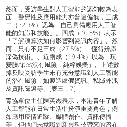
然而，受訪學生對人工智能的認知較為表
面，警覺性及應用能力亦普遍偏低，三成
二（32.3%）認為「自己具備應用人工智
能的知識和技能」。四成（40.5%）表示
「了解演算法如何影響到資訊內容」。然
而，只有不足三成（27.5%）「懂得辨識
深偽技術」、近兩成（19.4%）以為「玩
變臉Apps沒有風險，純粹娛樂」。上述數
據反映受訪學生未有充分意識到人工智能
的潛在風險，如製造虛假資訊、私隱外洩
及資訊篩選等。[表三，7]
青協單位主任陳英杰表示，本港青年了解
人工智能在日常生活中扮演重要角色，例
如應用疫情追蹤、媒體創作、資訊傳播
等，但他們未意識到新興科技帶來的潛在