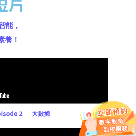
學短片
智能，
素養！
pisode 2
│大數據