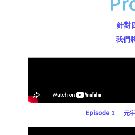
Pr
針對
我們
Episode 1
│元