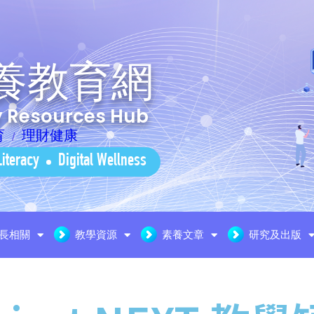
養教育網
cy Resources Hub
育
理財健康
Literacy
Digital Wellness
長相關
教學資源
素養文章
研究及出版