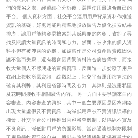
們的優劣之處。經過細心分析後，選擇使用最適合自己的
平台。 個人資料方面，社交平台運用用戶背景資料作推送
資訊的基礎，好處是能夠精準地投放廣告及優化搜索結果
排序，讓用戶能夠容易搜索到其感興趣的內容，省卻了尋
找及閱讀大量資訊的時間和心力。然而，被收集的個人資
料不但有被洩露的危機，如被當作是公司資產販賣或因保
護不當而失竊，還有機會因背景資料符合廣告需求，而接
收大量個人不感興趣的宣傳資訊，反而進一步妨礙了用戶
在網上接收所需資訊。綜觀以上，社交平台運用演算法的
確有其利弊，其利是省卻時間及心力，其弊則是洩露私隱
及花時間接收不相關廣告內容。 另一方面主要爭議來自內
容審查。內容審查的興起，其中一個主要原因是因為網絡
出現大量虛假及不實資訊，為減低用戶被不實資訊誤導的
機會，社交平台公司遂推出內容審查機制，以隔絕不實及
不良資訊，減低對用戶的負面影響。當然過濾機制亦限制
了用戶接收資訊的自由，所以去除過濾機制能保有最大的