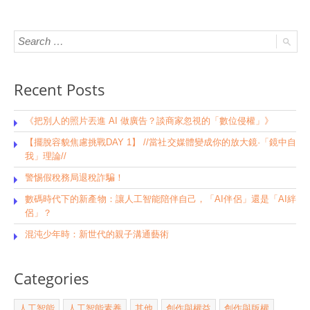
Recent Posts
《把別人的照片丟進 AI 做廣告？談商家忽視的「數位侵權」》
【擺脫容貌焦慮挑戰DAY 1】 //當社交媒體變成你的放大鏡·「鏡中自
我」理論//
警惕假稅務局退稅詐騙！
數碼時代下的新產物：讓人工智能陪伴自己，「AI伴侶」還是「AI絆
侶」？
混沌少年時：新世代的親子溝通藝術
Categories
人工智能
人工智能素養
其他
創作與權益
創作與版權