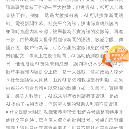
訊為事實查核工作帶來巨大挑戰，但透過AI ，卻可以加速
查核工作。例如：透過大數據分析，AI 可以搜集新聞網
站、電視新聞字幕、社交平台資訊，快速篩查網絡謠言，
並同時查證內容來源，被舉報為不實資訊的次數等。再進
一步，由於機器大量學習虛假新聞的語法、敏感字眼、傳
播路徑、帳戶行為等，可以偵測出虛假訊息的模式，繼而
封鎖貼文。事實上在疫情期間，AI 協助偵測超過50萬則訊
息，惟現階段AI 技術未夠成熟，誤判率仍不少。 用AI 判
斷時事新聞內容是否正確，是一大挑戰，譬如政治人物分
享社會熱話個人意見，由於AI 是依賴數據進行判斷，如果
內容並不包含具體可以查核的數據（如：失業率、實際開
支、感染人數等），AI 或未能有效判讀有關資訊。是故，
AI 提供了技術支援，但還需人類的幫助去判讀不實資訊。
￭ 社交媒體大移民 私隱素養需謹慎 我們在考慮是否轉用其
他社交平台時，應有個人獨立的批判思考，考慮自己對保
護個人資料及內容審查的要求，以及不同社交平台帶給我