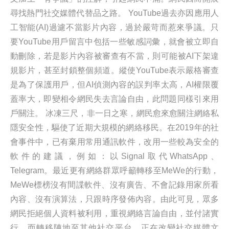
尋找熱門社交媒體代替品之路。 YouTube過去亦因應用人
工智能(AI)過濾不當影片內容，過於嚴苛而惹來爭議。只
要YouTube用戶留言中包括一些敏感詞彙，就會被立即自
動刪除，若是影片內容被審查有不當，則可能被AI下架違
規影片，甚至封鎖整個頻道。縱使YouTube表示嚴格審查
是為了保護用戶，但AI偵測內容的誤判率太高，AI權限覆
蓋率大，即變相令網民失去言論自由，此問題同樣引來用
戶關注。 冰凍三尺，非一日之寒，網民愈來愈關注網絡私
隱安全性，驅使了近期大規模的網絡移民。在2019年的社
會事件中，已有棄用常用通訊軟件，改用一些較為安全的
軟件的建議，例如：以Signal取代WhatsApp、
Telegram。最近更有網絡群眾呼籲轉移至MeWe的行動，
MeWe標榜沒有間諜軟件、沒有廣告、不會記錄用家所看
內容、沒有演算法，只跟時序發佈內容。由此可見，眾多
網民拒絕個人資料被利用，重視網絡言論自由，並付諸實
行，而轉移陣地至其他社交平台，正在改變社交媒體文