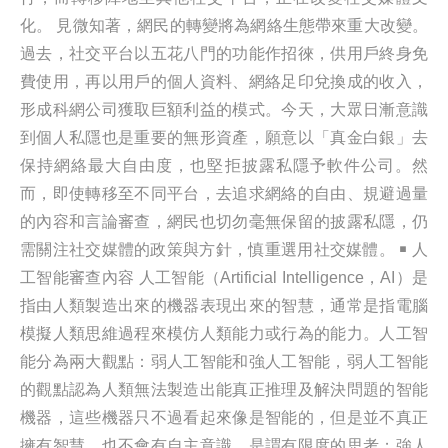
化。 見微知著，網民的轉變將為網絡生態帶來重大改變。
過去，社交平台以五花八門的功能作招徠，供用戶終身免
費使用，再以用戶的個人資料、網絡足印兌換成的收入，
形成科網公司獲取巨額利益的模式。今天，大眾日漸意識
到個人私隱也是重要的無形資產，願意以「真金白銀」去
保持網絡最大自由度，也堅拒披露私隱予軟件公司。然
而，即使轉移至不同平台，去追求網絡的自由、規避過量
的內容和言論審查，網民也切勿毫無保留的披露私隱，仍
需關注社交媒體的政策與方針，慎重選用社交媒體。 ￭ 人
工智能審查內容 人工智能（Artificial Intelligence，AI）是
指由人類製造出來的機器表現出來的智慧，通常是指電腦
模擬人類思維過程來模仿人類能力或行為的能力。人工智
能分為兩大觀點：弱人工智能和強人工智能，弱人工智能
的觀點認為人類無法製造出能真正推理及解決問題的智能
機器，這些機器只不過看起來像是智能的，但是並不真正
擁有智慧，也不會有自主意識，是謂有限度的思考；強人