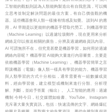
工智能的觀點則認為人類能夠製造出有自我意識，可以獨
立思考並制定解決問題的最佳方案，有自己價值觀的機
器。這些機器會和人類一樣擁有情感及知覺。 談到AI 的應
用，AI 早期是以更能幹的機器手臂取代勞工，到機器學習
（Machine Learning）以過濾垃圾郵件，現在更用來分析
網絡足印以推送相關的廣告，分辨及過濾網絡資訊內容。
AI 可謂無所不在，但究竟甚麼是機器學習，如何用於過濾
網絡內容呢？ 機器學習 AI能夠大量進行內容審查，主要是
依賴機器學習（Machine Learning）。機器學習簡單之言
即讓機器（電腦）像人類一樣具有學習的能力。機器學習
與人類學習的方式十分相似，通常需要有一組數據或資
料，經由學習後，建立模型或機制來進行分類、分析理
解、判斷，並給予答案（輸出）。 人工智能的應用：過濾
機制 今時今日，社交媒體如瞼書、YouTube、Instagram
充斥著大量失實資訊，包括：快速流傳的文字、網絡爆紅
的圖片及梗圖。面對龐大的失實資訊，要從中辨別真假資