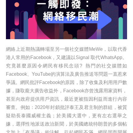
網絡上近期熱議轉場至另一個社交媒體MeWe，以取代香
港人常用的Facebook，又建議以Signal 取代WhatsApp。
究竟甚麼原因令網民有移民念頭? 熱門的社交媒體如
Facebook、YouTube的演算法及廣告推送等問題一直惹來
爭議。網民批評Facebook的原因，除了收集及利用用戶數
據，賺取龐大廣告收益外，Facebook亦曾洩露用家資料，
甚至向政府提供用戶資訊，最近更被指因利益而進行內容
審查。例如：2020年封鎖批評泰王及君主制的群組，被質
疑助長泰國威權主義；於美國大選中，更有左右選舉之
嫌，選擇性地派送政治新聞，於美國總統特朗普的多個帖
文加上「有爭議」的注解，引起網民不滿。網民因而開展