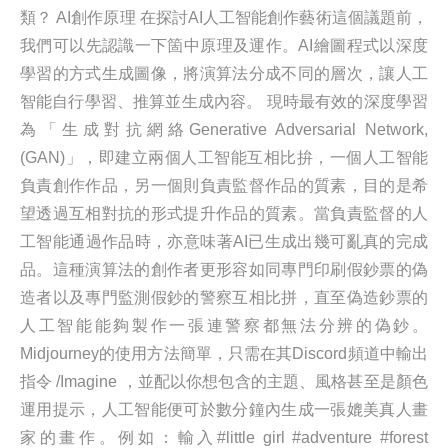
類？ AI創作原理 在探討AI人工智能創作藝術這個議題前，
我們可以先認識一下箇中原理及運作。AI繪圖程式以深度
學習的方式生成圖像，將演算法分成不同的層次，讓人工
智能自行學習、推算並生成內容。 現時最有效的深度學習
為「生成對抗網絡Generative Adversarial Network,
(GAN)」，即建立兩個人工智能互相比拚，一個人工智能
負責創作作品，另一個則負責監督作品的質素，目的是希
望透過互相對抗的形式提升作品的質素。當負責監督的人
工智能通過作品時，亦意味著AI已生成出幾可亂真的完成
品。這種演算法的創作者更形容如同專門印刷假鈔票的偽
造者以及專門監測假鈔的警察互相比拼，直至偽造鈔票的
人工智能能夠製作一張連警察都無法分辨的偽鈔。
Midjourney的使用方法簡單，只需在其Discord頻道中輸出
指令 /Imagine ，並配以你想包含的主題、風格甚至是顏色
運用提示，人工智能便可於數分鐘內生成一張媲美真人畫
家的畫作。例如：輸入#little girl #adventure #forest