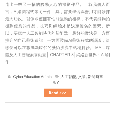
造出一幅又一幅的觸動人心的攝影作品。 就我個人而
言，AI繪圖程式等同一件工具，需要學習與善用才能發揮
最大功效。就像即使擁有性能強勁的相機，不代表能夠拍
攝到優秀的作品，技巧與經驗才是決定優劣的因素。所
以，要應付人工智能時代的新衝擊，最好的做法是一方面
提升的自己藝術造詣，一方面裝備AI藝術程式的認識，這
樣便可以在數碼新時代的藝術洪流中站穩腳步。 MAIL 媒
體及人工智能素養動畫│ CHAPTER 8│網絡新世界：A.I創
作
CyberEducation Admin
人工智能
,
文章
,
新聞時事
0
Read >>>