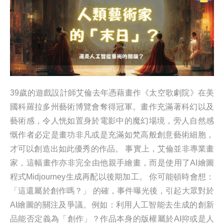
39歲的遊戲設計師艾倫去年憑藉畫作《太空歌劇院》在美
國科羅拉多州藝術博覽會奪得冠軍。畫作充滿著科幻以及
藝術感，令人恍如置身於電影中的魔幻場境，旁人自然感
慨作者必定是畫功非凡或是充滿如梵高般創意藝術細胞，
才可以創造出如此優秀的作品。 事實上，艾倫並非專業畫
家，這幅畫作亦非完全由他親手繪畫，而是使用了AI繪圖
程式Midjourney生成再配以後期加工。 你可能頓時會想：
「這還屬於創作嗎？」 的確，事件曝光後，引起大眾對於
AI繪圖的關注及爭議。例如：利用人工智能去生成的創新
品能否定義為「創作」？作品本身的版權屬於AI抑或是人