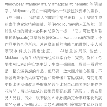
#teddybear #fantasy #fairy #magical #cinematic 等關鍵
字，Midjourney便在一瞬間輸出一張按照我要求的畫作。
（見下圖）。 我們輸入的關鍵字愈詳細時，人工智能生成
的畫作也會愈精確細緻。即使Mid journey的人工智能一開
始生成出的圖像未必與你想像的一樣，「它」可使用加強
細節(Upscale)或增添改變(Create Variations)的功能，令
作品更符合你所想。連這麼細膩的功能也能做到，令人感
嘆現令科技的躍進速度。 AI繪畫的局限 當然，
MidJourney所生成的畫作也並非常百分百完美。例如：你
要求AI以科幻宇宙為主題，生成一張圖像，驟眼一看通常
是一幅充滿美感的作品，但只要一放大圖片細心觀看，不
難發現圖像的結構有時會相當奇怪且有點模糊。有使用者
更指出後期修改這些瑕疵的甚至比起自己由零開始創作更
花時間，所以AI生成的藝術品是否必屬「高質」，實在是
見人見智。另外，現階段的AI未必能夠完全準確消化到詞
彙的意思，換句話說，這類AI繪圖的用家或需要多花時間