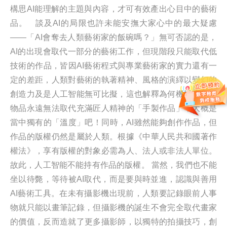
構思AI能理解的主題與內容，才可有效產出心目中的藝術
品。 談及AI的局限也許未能安撫大家心中的最大疑慮
——「AI會奪去人類藝術家的飯碗嗎？」無可否認的是，
AI的出現會取代一部分的藝術工作，但現階段只能取代低
技術的作品，皆因AI藝術程式與專業藝術家的實力還有一
定的差距，人類對藝術的執著精神、風格的演繹以變幻的
創造力及是人工智能無可比擬，這也解釋為何機械生產的
物品永遠無法取代充滿匠人精神的「手製作品」，大概是
當中獨有的「溫度」吧！同時，AI雖然能夠創作作品，但
作品的版權仍然是屬於人類。根據《中華人民共和國著作
權法》，享有版權的對象必需為人、法人或非法人單位。
故此，人工智能不能持有作品的版權。 當然，我們也不能
坐以待斃，等待被AI取代，而是要與時並進，認識與善用
AI藝術工具。在未有攝影機出現前，人類要記錄眼前人事
物就只能以畫筆記錄，但攝影機的誕生不會完全取代畫家
的價值，反而造就了更多攝影師，以獨特的拍攝技巧，創