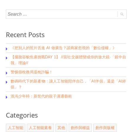
Recent Posts
《把別人的照片丟進 AI 做廣告？談商家忽視的「數位侵權」》
【擺脫容貌焦慮挑戰DAY 1】 //當社交媒體變成你的放大鏡·「鏡中自
我」理論//
警惕假稅務局退稅詐騙！
數碼時代下的新產物：讓人工智能陪伴自己，「AI伴侶」還是「AI絆
侶」？
混沌少年時：新世代的親子溝通藝術
Categories
人工智能
人工智能素養
其他
創作與權益
創作與版權