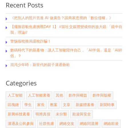
Recent Posts
《把別人的照片丟進 AI 做廣告？談商家忽視的「數位侵權」》
【擺脫容貌焦慮挑戰DAY 1】 //當社交媒體變成你的放大鏡·「鏡中自
我」理論//
警惕假稅務局退稅詐騙！
數碼時代下的新產物：讓人工智能陪伴自己，「AI伴侶」還是「AI絆
侶」？
混沌少年時：新世代的親子溝通藝術
Categories
人工智能
人工智能素養
其他
創作與權益
創作與版權
區塊鏈
學生
家長
教案
文章
新媒體素養
新聞時事
新興科技素養
明辨真假
未分類
欺凌與安全
溝通及公民參與
社群焦慮
網絡交友
網絡同溫層
網絡欺凌