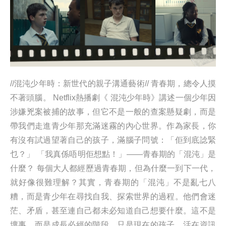
//混沌少年時：新世代的親子溝通藝術// 青春期，總令人摸
不著頭腦。 Netflix熱播劇《 混沌少年時》講述一個少年因
涉嫌兇案被捕的故事，但它不是一般的查案懸疑劇，而是
帶我們走進青少年那充滿迷霧的內心世界。作為家長，你
有沒有試過望著自己的孩子，滿腦子問號：「佢到底諗緊
乜？」 「我真係唔明佢想點！」——青春期的「混沌」是
什麼？ 每個大人都經歷過青春期，但為什麼一到下一代，
就好像很難理解？其實，青春期的「混沌」不是亂七八
糟，而是青少年在尋找自我、探索世界的過程。他們會迷
茫、矛盾，甚至連自己都未必知道自己想要什麼。這不是
壞事，而是成長必經的階段。只是現在的孩子，活在資訊