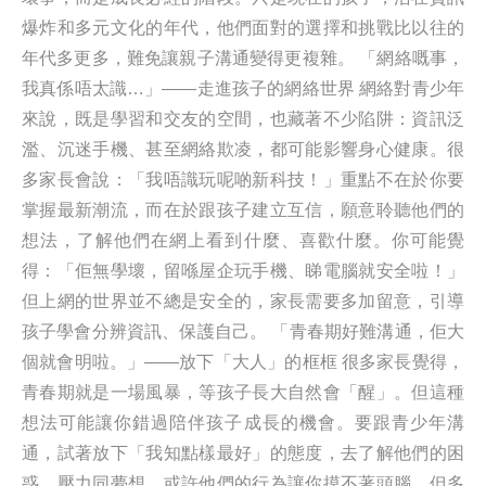
爆炸和多元文化的年代，他們面對的選擇和挑戰比以往的
年代多更多，難免讓親子溝通變得更複雜。 「網絡嘅事，
我真係唔太識…」——走進孩子的網絡世界 網絡對青少年
來說，既是學習和交友的空間，也藏著不少陷阱：資訊泛
濫、沉迷手機、甚至網絡欺凌，都可能影響身心健康。很
多家長會說：「我唔識玩呢啲新科技！」重點不在於你要
掌握最新潮流，而在於跟孩子建立互信，願意聆聽他們的
想法，了解他們在網上看到什麼、喜歡什麼。你可能覺
得：「佢無學壞，留喺屋企玩手機、睇電腦就安全啦！」
但上網的世界並不總是安全的，家長需要多加留意，引導
孩子學會分辨資訊、保護自己。 「青春期好難溝通，佢大
個就會明啦。」——放下「大人」的框框 很多家長覺得，
青春期就是一場風暴，等孩子長大自然會「醒」。但這種
想法可能讓你錯過陪伴孩子成長的機會。要跟青少年溝
通，試著放下「我知點樣最好」的態度，去了解他們的困
惑、壓力同夢想。或許他們的行為讓你摸不著頭腦，但多