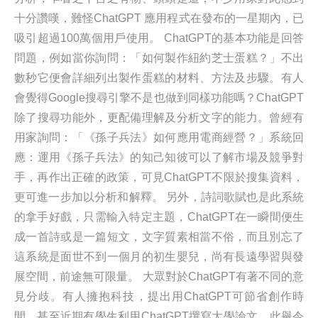
十分讚嘆，難怪ChatGPT 應用程式在發布的一星期內，已
吸引超過100萬個用戶使用。 ChatGPT的基本功能是回答
問題，例如當你詢問：「如何製作紐約芝士蛋糕？」不出
數秒它便會詳細列出製作蛋糕的材料、方法及步驟。有人
會覺得Google搜尋引擎不是也做到同樣功能嗎？ChatGPT
除了搜尋功能外，更配備理解及分析文字的能力。曾經有
用家詢問：「《孫子兵法》如何應用電商經營？」系統回
應：運用《孫子兵法》的知己知彼可以了解市場及競爭對
手，再作出正確的政策，可見ChatGPT不限於搜集資料，
更可進一步加以分析和解釋。 另外，詩詞歌賦也是此系統
的拿手好戲，只需輸入特定主題，ChatGPT在一瞬間便生
成一首詩或是一篇短文，文字質素相當不俗，而且別忘了
這系統是面世不到一個月的初生嬰兒，尚有長遠學習與發
展空間，前途無可限量。 大眾對於ChatGPT有著不同的意
見分歧。有人擁抱科技，提出用ChatGPT可節省創作時
間，甚至近期有學生利用ChatGPT撰寫大學論文。此舉令