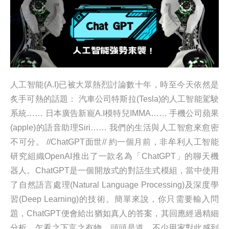
人工智能(A.I)已被大眾熱烈討論數十年，時至今天依然是
炙手可熱的話題： 汽車公司特斯拉(Tesla)的人工智能駕駛
系統…… 日本廣告新寵A.I模特兒IMMA…… 手機公司蘋果
(apple)的語音助理Siri…… 我們的生活與人工智愈來愈密
不可分。 //ChatGPT面世// 約一個月前，非牟利人工智能
研究組織OpenAI推出了一款名為「ChatGPT」的聊天機
器人。ChatGPT是一個開放式的對話生式模組，當中使用
了自然語言處理(Natural Language Processing)及深度學
習(Deep Learning)的技術。簡單來說，你只需要輸入問
題，ChatGPT便會給出猶如真人的答案，其回應經過精細
分析，乍看之下言之有物、頭頭是道，不少用家對此感到