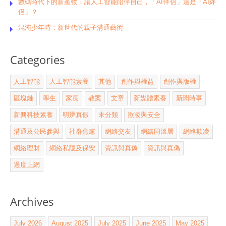
數碼時代下的新產物：讓人工智能陪伴自己，「AI伴侶」還是「AI絆
侶」？
混沌少年時：新世代的親子溝通藝術
Categories
人工智能
人工智能素養
其他
創作與權益
創作與版權
區塊鏈
學生
家長
教案
文章
新媒體素養
新聞時事
新興科技素養
明辨真假
未分類
欺凌與安全
溝通及公民參與
社群焦慮
網絡交友
網絡同溫層
網絡欺凌
網絡理財
網絡私隱及保安
資訊與真偽
資訊與真偽
過度上網
Archives
July 2026
August 2025
July 2025
June 2025
May 2025