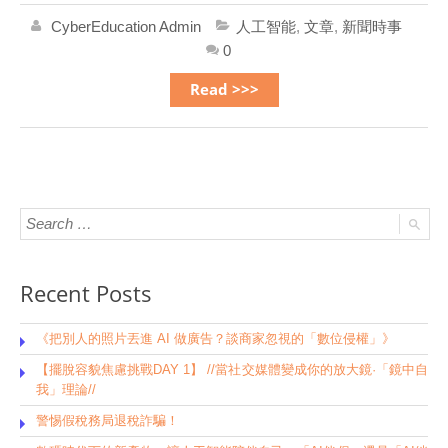
CyberEducation Admin
人工智能
,
文章
,
新聞時事
0
Read >>>
Recent Posts
《把別人的照片丟進 AI 做廣告？談商家忽視的「數位侵權」》
【擺脫容貌焦慮挑戰DAY 1】 //當社交媒體變成你的放大鏡·「鏡中自
我」理論//
警惕假稅務局退稅詐騙！