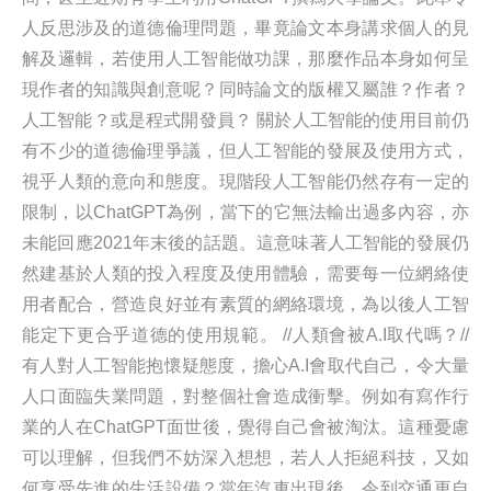
人反思涉及的道德倫理問題，畢竟論文本身講求個人的見
解及邏輯，若使用人工智能做功課，那麼作品本身如何呈
現作者的知識與創意呢？同時論文的版權又屬誰？作者？
人工智能？或是程式開發員？ 關於人工智能的使用目前仍
有不少的道德倫理爭議，但人工智能的發展及使用方式，
視乎人類的意向和態度。現階段人工智能仍然存有一定的
限制，以ChatGPT為例，當下的它無法輸出過多內容，亦
未能回應2021年末後的話題。這意味著人工智能的發展仍
然建基於人類的投入程度及使用體驗，需要每一位網絡使
用者配合，營造良好並有素質的網絡環境，為以後人工智
能定下更合乎道德的使用規範。 //人類會被A.I取代嗎？//
有人對人工智能抱懷疑態度，擔心A.I會取代自己，令大量
人口面臨失業問題，對整個社會造成衝擊。例如有寫作行
業的人在ChatGPT面世後，覺得自己會被淘汰。這種憂慮
可以理解，但我們不妨深入想想，若人人拒絕科技，又如
何享受先進的生活設備？當年汽車出現後，令到交通更自