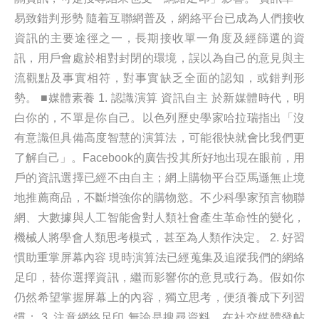
易致錯判形勢 隨着互聯網普及，網絡平台已成為人們接收
資訊的主要途徑之一，長期接收單一角度及經篩選的資
訊，用戶會處於相對封閉的環境，誤以為自己的意見與主
流觀點及事實相符，對事實缺乏全面的認知，或錯判形
勢。 ■媒體素養 1. 認識演算 資訊自主 於新媒體時代，明
白你的，不單是你自己。以色列歷史學家哈拉瑞指出「沒
有意識但具備高度智慧的演算法，可能很快就會比我們更
了解自己」。Facebook的廣告投其所好地出現在眼前，用
戶的資訊選擇已經不由自主；網上購物平台亞馬遜無止境
地推薦商品，不斷增強你的購物慾。不少科學家預言物聯
網、大數據與人工智能會對人類社會產生革命性的變化，
機械人將學會人類思考模式，甚至為人類作決定。 2. 好習
慣助重掌屏幕內容 現時演算法已經蒐集及追蹤我們的網絡
足印，替你選擇資訊，繼而影響你的意見或行為。假如你
仍然希望掌握屏幕上的內容，獨立思考，便須養成下列習
慣： 3. 注意網絡足印 無論是搜尋資料、在社交媒體發帖