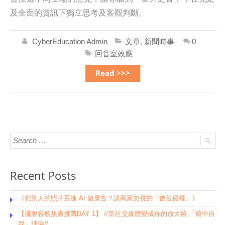
及全面的資訊下獨立思考及客觀判斷。
CyberEducation Admin
文章
,
新聞時事
0
回音室效應
Read >>>
Recent Posts
《把別人的照片丟進 AI 做廣告？談商家忽視的「數位侵權」》
【擺脫容貌焦慮挑戰DAY 1】 //當社交媒體變成你的放大鏡·「鏡中自
我」理論//