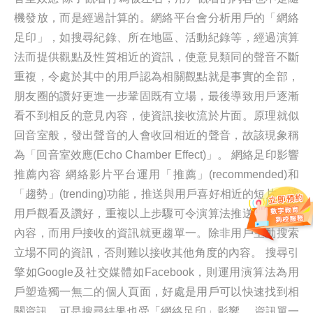
機發放，而是經過計算的。網絡平台會分析用戶的「網絡
足印」，如搜尋紀錄、所在地區、活動紀錄等，經過演算
法而提供觀點及性質相近的資訊，使意見類同的聲音不斷
重複，令處於其中的用戶認為相關觀點就是事實的全部，
朋友圈的讚好更進一步鞏固既有立場，最後導致用戶逐漸
看不到相反的意見內容，使資訊接收流於片面。原理就似
回音室般，發出聲音的人會收回相近的聲音，故該現象稱
為「回音室效應(Echo Chamber Effect)」。 網絡足印影響
推薦內容 網絡影片平台運用「推薦」(recommended)和
「趨勢」(trending)功能，推送與用戶喜好相近的短片，讓
用戶觀看及讚好，重複以上步驟可令演算法推送更準確的
內容，而用戶接收的資訊就更趨單一。除非用戶主動搜索
立場不同的資訊，否則難以接收其他角度的內容。 搜尋引
擎如Google及社交媒體如Facebook，則運用演算法為用
戶塑造獨一無二的個人頁面，好處是用戶可以快速找到相
關資訊，可是搜尋結果也受「網絡足印」影響。 資訊單一