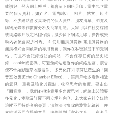
或讚好、登入網上帳戶，都會留下網絡足印，當中包含重
要的個人資料，如姓名、電郵地址、相片、帖文、短片
等。不少網站會收集我們的個人資料、朋友清單、瀏覽及
購物紀錄等作數據分析及商業用途。大家可以在社交媒體
或網絡帳戶設定私隱保護，減少留下網絡足印，廣告或贊
助內容便會減少出現。 4. 使用無痕瀏覽器 運用瀏覽器的
無痕模式會開啟新的專用視窗，讓你在私密狀態下瀏覽網
站，而且不會記錄造訪的網站，不會保存任何的歷史紀
錄、cookie或密碼，可避免網站追蹤你的網絡足迹，廣告
便不會如影隨形地跟着你。 多元化訂閱 演算法產生的「回
音室效應(Echo Chamber Effect)」，讓用戶較多看到相近
的意見，重複及強化其觀點，收窄思考的角度。要走出
「回音室」，我們必須注意用多角度思考，網絡上閱讀要
多元化，瀏覽及訂閱不同立場的內容。若大家在社交媒體
追蹤不同持份者的專頁，演算法收集你的瀏覽紀錄後，便
會推送不同立場的意見，讓你聽到「室外之音」，在充足