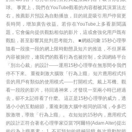
球。 事實上，我們在YouTube觀看的內容都被其演算法左
右，推薦影片預設為自動播放，目的就是吸引用戶停留更
長時間，增加廣告收益。若你在YouTube上多看新聞議
題，它會偏向提供觀點相似的影片，這或會強化用戶既有
觀點，甚至影響其批判思考能力。 ■網絡詞彙 15秒心理學
隨着一段接一段的網上限時動態及短片的推送，不但屏幕
內容被操控，連我們的觀看行為也被控制，全因網絡平台
「別出心裁」的設計——運用15秒心理學在無形間令我們
停不下來。 重複刺激大腦致「行為上癮」 短片應用程式抖
音的用戶有類似的使用模式——打開程式、戴上耳機、觀
看一段段的影片，待回過神來，才發現一至兩小時已經過
去，卻不太記得看了什麼。 這正是15秒心理學的威力，透
過小小的互動細節，重複刺激大腦中相同的區域，令多巴
胺激增，導致「行為上癮」。 在短短的15秒內，應用程式
的設計正符合著名心理學家亞當?阿爾特(Adam Alter)提出
的行為上癮要素： 1. 不可預知的積極回饋 每次滑動智能