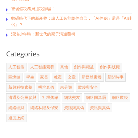
警惕假稅務局退稅詐騙！
數碼時代下的新產物：讓人工智能陪伴自己，「AI伴侶」還是「AI絆
侶」？
混沌少年時：新世代的親子溝通藝術
Categories
人工智能
人工智能素養
其他
創作與權益
創作與版權
區塊鏈
學生
家長
教案
文章
新媒體素養
新聞時事
新興科技素養
明辨真假
未分類
欺凌與安全
溝通及公民參與
社群焦慮
網絡交友
網絡同溫層
網絡欺凌
網絡理財
網絡私隱及保安
資訊與真偽
資訊與真偽
過度上網