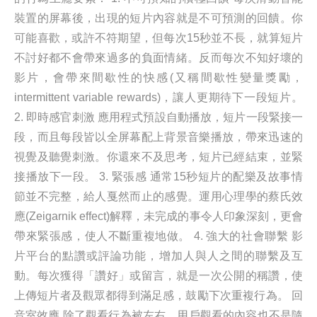
裝置的屏幕後，出現的短片內容就是不可預測的回饋。你
可能喜歡，或許不符期望，但每次15秒並不長，就算短片
不討好都不會帶來過多的負面情緒。反而每次不知好壞的
影片，會帶來間歇性的快感(又稱間歇性變量獎勵，
intermittent variable rewards)，讓人更期待下一段短片。
2. 即時感官刺激 應用程式預設自動播放，短片一段緊接一
段，而且每段皆以全屏幕配上背景音樂播放，帶來迅速的
視覺及聽覺刺激。你還來不及思考，短片已經結束，並緊
接播放下一段。 3. 緊張感 通常15秒短片的配樂及故事情
節並不完整，給人戛然而止的感覺。運用心理學的蔡氏效
應(Zeigarnik effect)解釋，未完成的事令人印象深刻，更會
帶來緊張感，使人不斷重複地做。 4. 強大的社會聯繫 影
片平台的點讚或評論功能，增加人與人之間的聯繫及互
動。每次獲得「讚好」或留言，就是一次公開的稱讚，使
上傳短片者及觀眾都得到滿足感，鼓勵下次重複行為。 回
音室效應 除了觀看行為被左右，用戶觀看的內容也不是隨