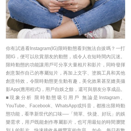
你有試過看Instagram(IG)限時動態看到無法自拔嗎？一打
開IG，便可以欣賞朋友的動態，或令人在短時間內沉迷。
限時動態的功能讓用戶可分享大量相片和影片，同時發揮
創意製作自己的專屬短片，再加上文字、塗鴉工具和其他
創意特效，令限時動態更生動有趣，美化效果甚至媲美攝
影App(應用程式)，用戶自娛之餘，還可與朋友分享成品。
■現象分析 限時動態吸引用戶 無論是Instagram、
YouTube、Facebook、WhatsApp或抖音，都推出限時動
態功能，看準新世代的口味──「簡單、快捷、好玩」的娛
樂需求，用戶既能創作專屬影片，也可用最短的時間瀏覽
別人的影片，快速接收各種豐富的內容。 如今，每日有數