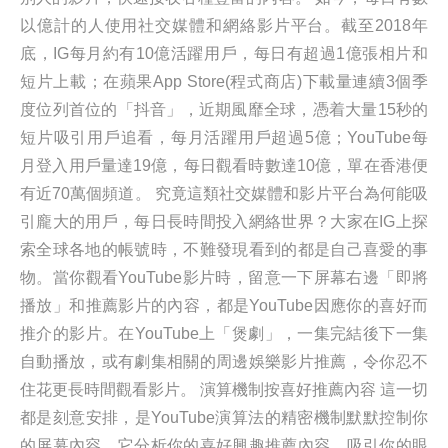
以億計的人使用社交媒體和網絡影片平台。截至2018年
底，IG每月約有10億活躍用戶，每日有超過1億張相片和
短片上載；在蘋果App Store(程式商店)下載量連續3個季
度位列首位的「抖音」，近期風靡全球，憑着大量15秒的
短片吸引用戶追看，每月活躍用戶超過5億；YouTube每
月登入用戶量達19億，每日觀看時數達10億，單在香港便
有近70萬個頻道。 究竟這類社交媒體和影片平台為何能吸
引龐大的用戶，每日長時間投入網絡世界？大家在IG上探
索全球各地的帳號時，不難發現看到的都是自己喜愛的事
物。當你觀看YouTube影片時，留意一下屏幕右邊「即將
播放」和推薦影片的內容，都是YouTube因應你的喜好而
推介的影片。在YouTube上「煲劇」，一集完結後下一集
自動播放，或有劇集相關的周邊娛樂影片推薦，令你忍不
住花更長時間觀看影片。 演算機制按喜好推薦內容 這一切
都是刻意安排，是YouTube演算法的精密機制默默控制你
的屏幕內容，它分析你的喜好興趣推薦內容，吸引你的眼