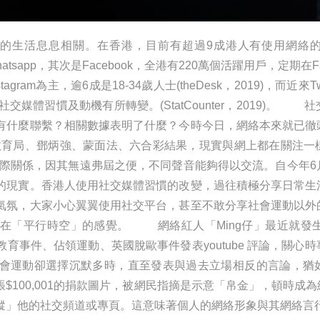
的生活息息相關。在香港，目前有超過9成港人有使用網絡
hatsapp，其次是Facebook，全港有220萬個活躍用戶，定期在F
am為主，逾6成是18-34歲人士(theDesk，2019)，而近來T
媒體習慣及動機有所轉變。(StatCounter，2019)。
有什麼聯繫？相關數據表明了什麼？今時今日，網絡本來就已徹
尋：教育局、鄧炳強、蒙面法、六合彩結果，現實與網上都在關注
關係，因其無遠弗屆之便，不同聲音能夠得以交流。自今年6
的現實。香港人使用社交媒體習慣的改變，過往積極分享日常生
氣氛，大家小心翼翼使用社交平台，甚至不敢分享社會運動以外
在「平行時空」的感覺。 網絡紅人「Ming仔」最近就發生平
育事件、佔領運動、英國脫歐事件發表youtube 評論，關心
會運動卻選擇沉默多時，直至發表與過去立場相反的言論，猶
$100,001的捐款圖片，被網民指摘是示意「帛金」，頓時成
蹤」他的社交頻道或專頁。這意味著個人的網絡形象與其網絡