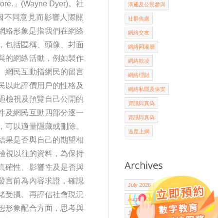
fore.」(Wayne Dyer)。社
溝通及公民參與
因不同意見而影響人際關
社群焦慮
網絡形象是指我們在網絡
網絡交友
，包括匿稱、頭像、封面
網絡同溫層
與的網絡活動，例如製作
網絡欺凌
。網民互動指網民的留言
網絡理財
民以此評價用戶的性格及
網絡私隱及保安
過檢視及預覽自己公開的
資訊與真偽
件及網民互動四部分逐一
資訊與真偽
，可以適量隱藏或刪除。
過度上網
結果是否與自己的期望相
檢視以往的資料，為保持
Archives
真確性、影響性及是否與
發言前為內容求證，確認
July 2026
緒受損。再評估社會現況
August 2025
想形象配合方面，思考與
July 2025