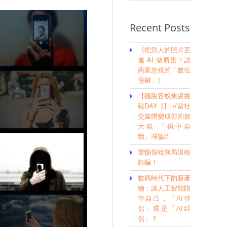
Recent Posts
《把別人的照片丟
進 AI 做廣告？談
商家忽視的「數位
侵權」》
【擺脫容貌焦慮挑
戰DAY 1】 //當社
交媒體變成你的放
大鏡·「鏡中自
我」理論//
警惕假稅務局退稅
詐騙！
數碼時代下的新產
物：讓人工智能陪
伴自己，「AI伴
侶」還是「AI絆
侶」？