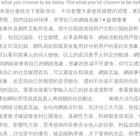
hoose to be today. Not what you’ve chosen to be be
本港社會狀況下更顯突出，不但影響大家使用媒體的習慣，更
界限，我們該如何抉擇，管理自己的網絡形象? ￭ 媒體素養 
絡事件及網民互動所造成。當中自我描述指用戶主動公開的資料
言，包括討論區、社交媒體、分享及轉載等。網絡活動指用戶曾
絡足印及紀錄，網民易於跟蹤及收集用於分析用戶的喜好及形象
可以看到當事人的待人接物。以上的資訊會予人特定的觀感，網
網絡就會有自己的網絡形象，形象的形成不可避免，但可以透
視自己的社交媒體首頁，可以遵從自我描述、網絡言論、網絡事
形象，反思與自己所期望的是否吻合。遇到不合或不適當的內容
開的資訊。透過在搜索引擎輸入自己的姓名或電郵等，查看搜索
通知網站管理員或負責人將相關的信息刪去。 兩個方法均是
的網絡活動及言論。在任何網絡言行前，先評估三大方面，包括
檢查後才確認發放到公開場合。真確性方面，拒絕製造假資訊，
導他。影響性方面，思考發佈內容會否令他人的信譽、利益或情
結果，評估當中的優劣，確認能夠承擔，才下發佈的決定。與理