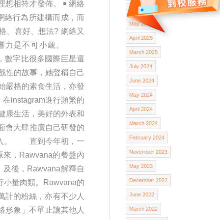
想相符才發佈。 ￭ 網絡
June 2025
網絡行為所建構而成，而
May 2025
格、喜好、想法? 網絡又
April 2025
象的影響力是不可小覷。
March 2025
粉絲，數字比很多國際巨星還
July 2024
劇戲性的故事，她聲稱自己
June 2024
開始嚴格的素食生活，亦發
May 2024
nstagram進行頻繁的
April 2024
的健康生活，美好的外表和
March 2024
面會大肆推廣自己研發的
February 2024
收入。 直到今年初，一
November 2023
來，Rawvana的餐盤內
May 2023
後，Rawvana解釋自
December 2022
量肉類。Rawvana的
June 2022
十萬計的粉絲，亦有不少人
網絡形象」不單止讓其他人
March 2022