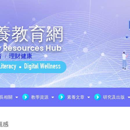
養教育網
cy Resources Hub
育
理財健康
Literacy
Digital Wellness
長相關
教學資源
素養文章
研究及出版
觀感