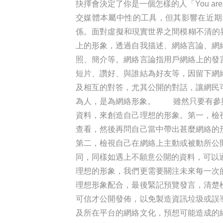
抉擇會決定了你是一個怎樣的人「You are what you c
交媒體本屬中性的工具，但其影響在近期
係。面對虛擬和現實世界之間模糊不清的
上的形象，透過自我描述、網絡言論、網
照、簡介等。網絡言論指用戶網絡上的發
短片、讚好、與誰結為好友等，因留下網
及相互的對答，尤其公開的對話，讓網民
為人，是為網絡形象。 雖然只要有參與
資料，來創造自己理想的形象。第一，檢
查看，然後再問自己當中帶出甚麼網絡的
第二，檢視自己在網絡上主動或被動所公
同，同樣如遇上不願意公開的資料，可以
理想的形象，我們更需要關注未來每一次
理想形象配合，最後緊記預覽發言，清楚
可信才公開發佈，以免製造資訊垃圾或誤
及所在平台的網絡文化，預想可能造成的