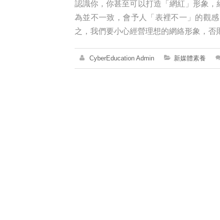
認識你，你甚至可以打造「網紅」形象，
為並不一致，會予人「表裡不一」的觀感
之，我們要小心經營理想的網絡形象，否
CyberEducation Admin
新媒體素養