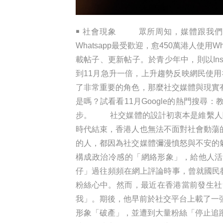
￭ 社會現象 眾所周知，媒體跟我們
Whatsapp最受歡迎，愈450萬港人使用W
載帖子、更新帖子。於青少年中，則以Instagr
到11月急升一倍，上升趨勢反映網民使用社交
了非常重要的角色，那麼社交媒體與現實
是嗎？試看看11月Google的熱門搜
步。 社交媒體的設計初衷本是維繫人際
時代結束，香港人也無法不面對社會動蕩
的人，都因為社交媒體彌漫憤怒與不安的
構成政治冷感的「網絡形象」，給他人活
仔」過往頻頻在網上評論時事，曾就國民教
粉絲心中。然而，最近在香港當前發生社
我」。期後，他早前於社交平台上載了一張
形象「破產」，並遭到大量粉絲「停止追