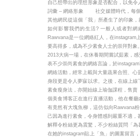
自己想帶出的理想形象是否配合，以免令人
詞彙 – 網絡形象 社交媒體時代，每
其他網民從這個「我」所產生了的印象，就
如何影響我們的生活? 一般人或者對
Rawvana是一位網絡紅人，在inst
要高得多，成為不少素食人士的崇拜對象。
2013大病一場，在休養期間嘗試茹素，
表不少崇尚素食的網絡言論，於instagr
網絡活動，經常上載與大量蔬果合照、心靈
身段更是令人夢寐以求。之後，在線上線
素食瘦身法，亦開始線上瑜伽課程，售賣
個美食博客正在進行直播活動，他在餐廳內巧遇
有竟然有大塊魚柳，這仿似向Rawvana
己因為進行素食，令身體感到嚴重不適，甚
解釋令粉絲更為震驚，不少粉絲質問「為甚
在她的instagram貼上「魚」的圖案