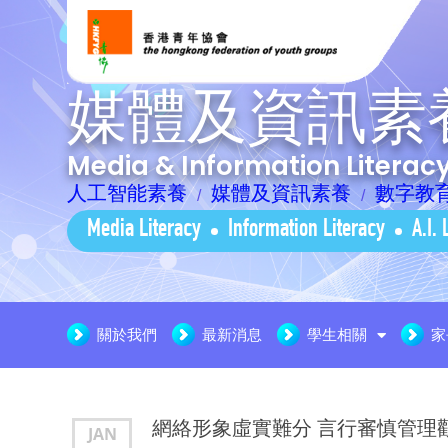
媒體及資訊素
Media & Information Litera
人工智能素養
媒體及資訊素養
數字教
Media Literacy
Information Literacy
A.I. 
關於我們
最新消息
學生相關
家
網絡形象虛實難分 言行審慎管理
JAN