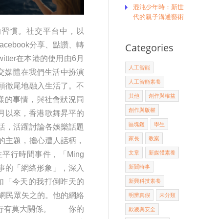
混沌少年時：新世
代的親子溝通藝術
的習慣。社交平台中，以
acebook分享、點讚、轉
Categories
witter在本港的使用由6月
人工智能
 社交媒體在我們生活中扮演
人工智能素養
頭徹尾地融入生活了。不
其他
創作與權益
一樣的事情，與社會狀況同
創作與版權
月以來，香港歌舞昇平的
區塊鏈
學生
活，活躍討論各娛樂話題
家長
教案
的主題，擔心遭人話柄，
文章
新媒體素養
行時間事件，「Ming
時事的「網絡形象」，深入
新聞時事
如「今天的我打倒昨天的
新興科技素養
為網民眾矢之的。他的網絡
明辨真假
未分類
言行有莫大關係。 你的
欺凌與安全