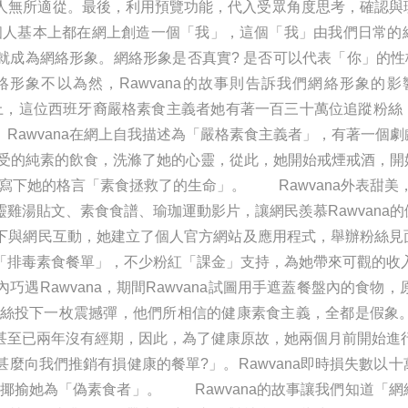
無所適從。最後，利用預覽功能，代入受眾角度思考，確認與理
個人基本上都在網上創造一個「我」，這個「我」由我們日常的
成為網絡形象。網絡形象是否真實? 是否可以代表「你」的性
網絡形象不以為然，Rawvana的故事則告訴我們網絡形
agram上，這位西班牙裔嚴格素食主義者她有著一百三十萬位追蹤
Rawvana在網上自我描述為「嚴格素食主義者」，有著一個
感受的純素的飲食，洗滌了她的心靈，從此，她開始戒煙戒酒，
am寫下她的格言「素食拯救了的生命」。 Rawvana外表甜美，在i
雞湯貼文、素食食譜、瑜珈運動影片，讓網民羨慕Rawvana
下與網民互動，她建立了個人官方網站及應用程式，舉辦粉絲見
「排毒素食餐單」，不少粉紅「課金」支持，為她帶來可觀的
Rawvana，期間Rawvana試圖用手遮蓋餐盤內的食物，原
粉絲投下一枚震撼彈，他們所相信的健康素食主義，全都是假象。及
至已兩年沒有經期，因此，為了健康原故，她兩個月前開始進行小
麼向我們推銷有損健康的餐單?」。Rawvana即時損失數以
留言，揶揄她為「偽素食者」。 Rawvana的故事讓我們知道「