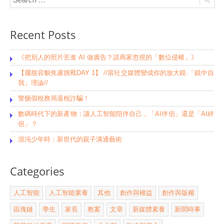
Recent Posts
《把別人的照片丟進 AI 做廣告？談商家忽視的「數位侵權」》
【擺脫容貌焦慮挑戰DAY 1】 //當社交媒體變成你的放大鏡·「鏡中自
我」理論//
警惕假稅務局退稅詐騙！
數碼時代下的新產物：讓人工智能陪伴自己，「AI伴侶」還是「AI絆
侶」？
混沌少年時：新世代的親子溝通藝術
Categories
人工智能
人工智能素養
其他
創作與權益
創作與版權
區塊鏈
學生
家長
教案
文章
新媒體素養
新聞時事