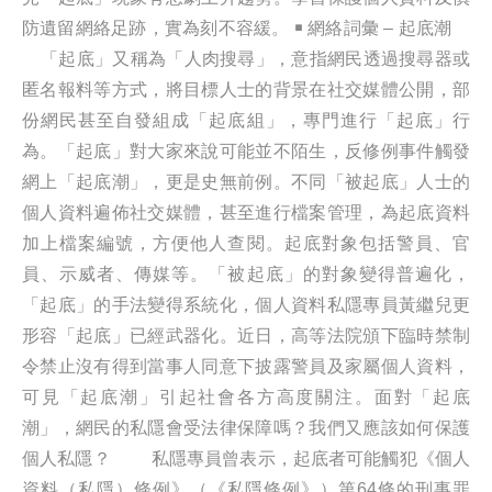
防遺留網絡足跡，實為刻不容緩。 ￭ 網絡詞彙 – 起底潮
「起底」又稱為「人肉搜尋」，意指網民透過搜尋器或
匿名報料等方式，將目標人士的背景在社交媒體公開，部
份網民甚至自發組成「起底組」，專門進行「起底」行
為。「起底」對大家來說可能並不陌生，反修例事件觸發
網上「起底潮」，更是史無前例。不同「被起底」人士的
個人資料遍佈社交媒體，甚至進行檔案管理，為起底資料
加上檔案編號，方便他人查閱。起底對象包括警員、官
員、示威者、傳媒等。「被起底」的對象變得普遍化，
「起底」的手法變得系統化，個人資料私隱專員黃繼兒更
形容「起底」已經武器化。近日，高等法院頒下臨時禁制
令禁止沒有得到當事人同意下披露警員及家屬個人資料，
可見「起底潮」引起社會各方高度關注。面對「起底
潮」，網民的私隱會受法律保障嗎？我們又應該如何保護
個人私隱？ 私隱專員曾表示，起底者可能觸犯《個人
資料（私隱）條例》（《私隱條例》）第64條的刑事罪