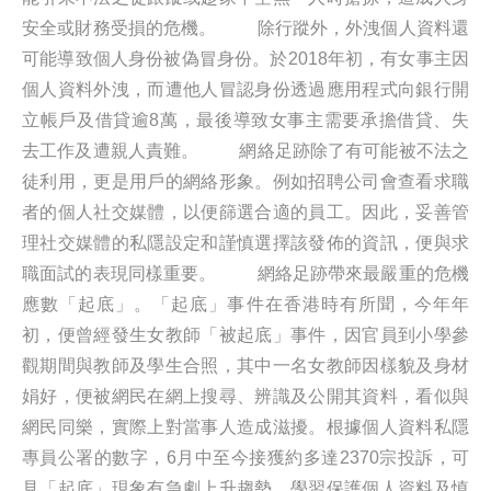
安全或財務受損的危機。 除行蹤外，外洩個人資料還
可能導致個人身份被偽冒身份。於2018年初，有女事主因
個人資料外洩，而遭他人冒認身份透過應用程式向銀行開
立帳戶及借貸逾8萬，最後導致女事主需要承擔借貸、失
去工作及遭親人責難。 網絡足跡除了有可能被不法之
徒利用，更是用戶的網絡形象。例如招聘公司會查看求職
者的個人社交媒體，以便篩選合適的員工。因此，妥善管
理社交媒體的私隱設定和謹慎選擇該發佈的資訊，便與求
職面試的表現同樣重要。 網絡足跡帶來最嚴重的危機
應數「起底」。「起底」事件在香港時有所聞，今年年
初，便曾經發生女教師「被起底」事件，因官員到小學參
觀期間與教師及學生合照，其中一名女教師因樣貌及身材
娟好，便被網民在網上搜尋、辨識及公開其資料，看似與
網民同樂，實際上對當事人造成滋擾。根據個人資料私隱
專員公署的數字，6月中至今接獲約多達2370宗投訴，可
見「起底」現象有急劇上升趨勢。學習保護個人資料及慎