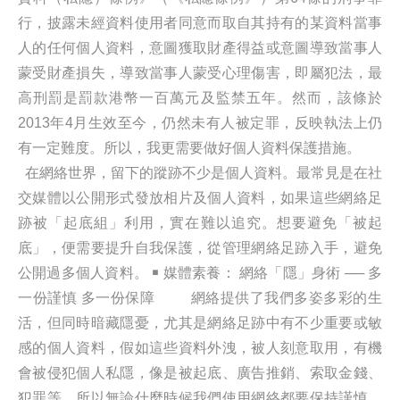
行，披露未經資料使用者同意而取自其持有的某資料當事
人的任何個人資料，意圖獲取財產得益或意圖導致當事人
蒙受財產損失，導致當事人蒙受心理傷害，即屬犯法，最
高刑罰是罰款港幣一百萬元及監禁五年。然而，該條於
2013年4月生效至今，仍然未有人被定罪，反映執法上仍
有一定難度。所以，我更需要做好個人資料保護措施。
在網絡世界，留下的蹤跡不少是個人資料。最常見是在社
交媒體以公開形式發放相片及個人資料，如果這些網絡足
跡被「起底組」利用，實在難以追究。想要避免「被起
底」，便需要提升自我保護，從管理網絡足跡入手，避免
公開過多個人資料。 ￭ 媒體素養： 網絡「隱」身術 ── 多
一份謹慎 多一份保障 網絡提供了我們多姿多彩的生
活，但同時暗藏隱憂，尤其是網絡足跡中有不少重要或敏
感的個人資料，假如這些資料外洩，被人刻意取用，有機
會被侵犯個人私隱，像是被起底、廣告推銷、索取金錢、
犯罪等。所以無論什麼時候我們使用網絡都要保持謹慎。