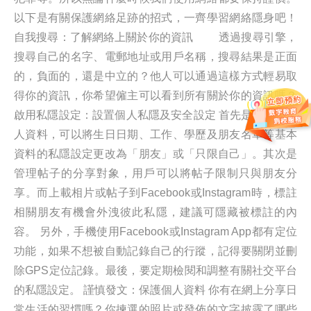
以下是有關保護網絡足跡的招式，一齊學習網絡隱身吧！
自我搜尋：了解網絡上關於你的資訊 透過搜尋引擎，
搜尋自己的名字、電郵地址或用戶名稱，搜尋結果是正面
的，負面的，還是中立的？他人可以通過這樣方式輕易取
得你的資訊，你希望僱主可以看到所有關於你的資訊嗎？
啟用私隱設定：設置個人私隱及安全設定 首先是用戶的個
人資料，可以將生日日期、工作、學歷及朋友名單等基本
資料的私隱設定更改為「朋友」或「只限自己」。其次是
管理帖子的分享對象，用戶可以將帖子限制只與朋友分
享。而上載相片或帖子到Facebook或Instagram時，標註
相關朋友有機會外洩彼此私隱，建議可隱藏被標註的內
容。 另外，手機使用Facebook或Instagram App都有定位
功能，如果不想被自動記錄自己的行蹤，記得要關閉並刪
除GPS定位記錄。最後，要定期檢閱和調整有關社交平台
的私隱設定。 謹慎發文：保護個人資料 你有在網上分享日
常生活的習慣嗎？你揀選的照片或發佈的文字披露了哪些