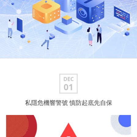
DEC
01
私隱危機響警號 慎防起底先自保