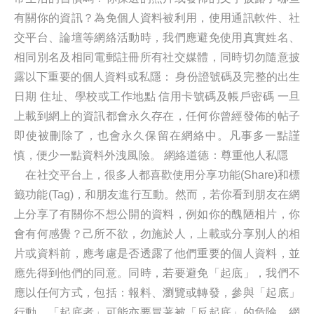
有關你的資訊？為免個人資料被利用，使用通訊軟件、社
交平台、論壇等網絡活動時，我們應避免使用真實姓名、
相同別名及相同電郵註冊所有社交媒體，同時切勿隨意披
露以下重要的個人資料或私隱： 身份證號碼及完整的出生
日期 住址、學校或工作地點 信用卡號碼及帳戶密碼 一旦
上載到網上的資訊都會永久存在，任何你曾經發佈的帖子
即使被刪除了，也會永久保留在網絡中。凡事多一點謹
慎，便少一點資料外洩風險。 網絡道德：尊重他人私隱
在社交平台上，很多人都喜歡使用分享功能(Share)和標
籤功能(Tag)，和朋友進行互動。然而，若你看到朋友在網
上分享了有關你不想公開的資料，例如你的醜陋相片，你
會有何感覺？己所不欲，勿施於人，上載或分享別人的相
片或資料前，應考慮是否透露了他們重要的個人資料，並
應先得到他們的同意。同時，若要避免「起底」，我們不
應以任何方式，包括：報料、瀏覽或轉發，參與「起底」
行動。「起底者」可能亦要冒著被「反起底」的危險，網