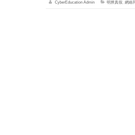
CyberEducation Admin
明辨真假
,
網絡