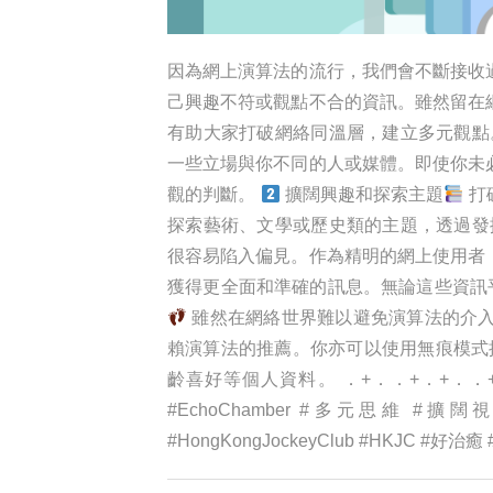
因為網上演算法的流行，我們會不斷接收
己興趣不符或觀點不合的資訊。雖然留在
有助大家打破網絡同溫層，建立多元觀
一些立場與你不同的人或媒體。即使你未
觀的判斷。
擴闊興趣和探索主題
打
探索藝術、文學或歷史類的主題，透過發
很容易陷入偏見。作為精明的網上使用者
獲得更全面和準確的訊息。無論這些資訊
雖然在網絡世界難以避免演算法的介入
賴演算法的推薦。你亦可以使用無痕模式搜
齡喜好等個人資料。 ．+．．+．+．．+
#EchoChamber #多元思維 #擴闊視野 #
#HongKongJockeyClub #HKJC #好治癒 