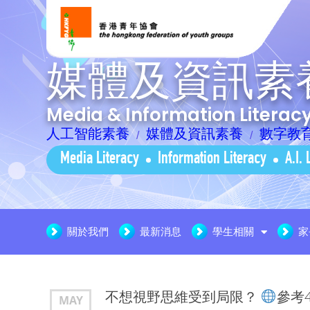
媒體及資訊素
Media & Information Litera
人工智能素養
媒體及資訊素養
數字教
Media Literacy
Information Literacy
A.I. 
關於我們
最新消息
學生相關
家
不想視野思維受到局限？
參考
MAY