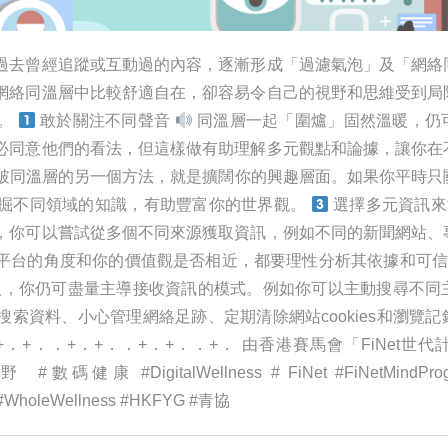
過去曾經追蹤或互動過的內容，逐漸形成「過濾氣泡」及「網絡
網絡同溫層中比較舒適自在，卻容易令自己的視野和思維受到局
點。
敢於關注不同聲音
同溫層一起「圍爐」固然溫暖，仍
必同意他們的看法，但這樣做有助理解多元觀點和論據，讓你在
破同溫層的另一個方法，就是擴闊你的興趣層面。如果你平時只
掘不同領域的知識，有助豐富你的世界觀。
選擇多元資訊
，你可以嘗試從多個不同來源獲取資訊，例如不同的新聞網站、
平台的角度和你的價值觀是否相近，都要理性分析其依據和可
，你仍可盡量主導接收資訊的模式。例如你可以主動搜尋不同
索資料、小心管理網絡足跡、定期清除網站cookies和瀏覽
．+．．+．+．．+．+．．+． 由香港賽馬會「FiNet世代
數碼健康 #DigitalWellness # FiNet #FiNetMind
#WholeWellness #HKFYG #青協