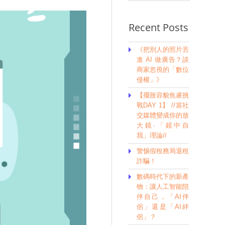
Recent Posts
《把別人的照片丟
進 AI 做廣告？談
商家忽視的「數位
侵權」》
【擺脫容貌焦慮挑
戰DAY 1】 //當社
交媒體變成你的放
大鏡·「鏡中自
我」理論//
警惕假稅務局退稅
詐騙！
數碼時代下的新產
物：讓人工智能陪
伴自己，「AI伴
侶」還是「AI絆
侶」？