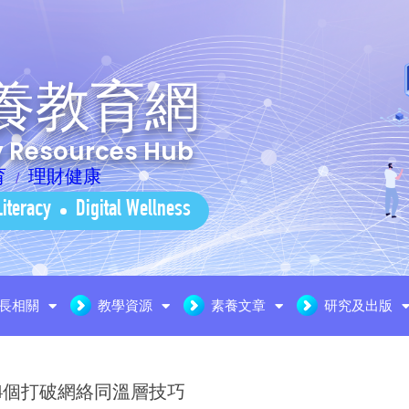
養教育網
cy Resources Hub
育
理財健康
Literacy
Digital Wellness
長相關
教學資源
素養文章
研究及出版
4個打破網絡同溫層技巧