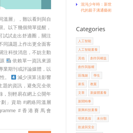
混沌少年時：新世
代的親子溝通藝術
同溫層」，難以看到與自
限。以下幾個簡單提醒，
Categories
可試試走出舒適圈，關注
人工智能
不同議題上作出更全面客
人工智能素養
關注科技消息，不妨主動
其他
創作與權益
來源
依賴單一資訊來源
創作與版權
專業期刊或評論媒體，以
區塊鏈
學生
信性。
減少演算法影響
家長
教案
主題的資訊，避免完全依
文章
新媒體素養
記錄，別輕易在網上公開年
新聞時事
計劃」資助 #網絡同溫層
Programme #香港賽馬會
新興科技素養
明辨真假
未分類
欺凌與安全