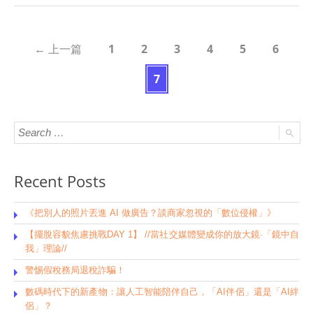
1
2
3
4
5
6
←
上一篇
7
Recent Posts
《把別人的照片丟進 AI 做廣告？談商家忽視的「數位侵權」》
【擺脫容貌焦慮挑戰DAY 1】 //當社交媒體變成你的放大鏡·「鏡中自
我」理論//
警惕假稅務局退稅詐騙！
數碼時代下的新產物：讓人工智能陪伴自己，「AI伴侶」還是「AI絆
侶」？