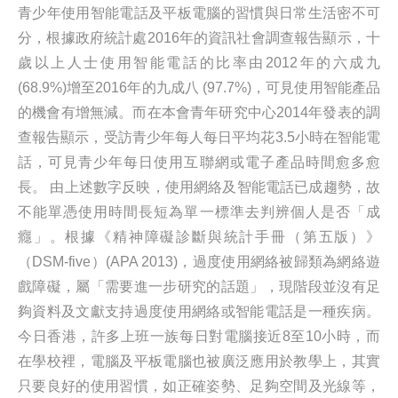
青少年使用智能電話及平板電腦的習慣與日常生活密不可
分，根據政府統計處2016年的資訊社會調查報告顯示，十
歲以上人士使用智能電話的比率由2012年的六成九
(68.9%)增至2016年的九成八 (97.7%)，可見使用智能產品
的機會有增無減。而在本會青年研究中心2014年發表的調
查報告顯示，受訪青少年每人每日平均花3.5小時在智能電
話，可見青少年每日使用互聯網或電子產品時間愈多愈
長。 由上述數字反映，使用網絡及智能電話已成趨勢，故
不能單憑使用時間長短為單一標準去判辨個人是否「成
癮」。根據《精神障礙診斷與統計手冊（第五版）》
（DSM-five）(APA 2013)，過度使用網絡被歸類為網絡遊
戲障礙，屬「需要進一步研究的話題」，現階段並沒有足
夠資料及文獻支持過度使用網絡或智能電話是一種疾病。
今日香港，許多上班一族每日對電腦接近8至10小時，而
在學校裡，電腦及平板電腦也被廣泛應用於教學上，其實
只要良好的使用習慣，如正確姿勢、足夠空間及光線等，