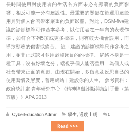
長時間使用對使用者的生活各方面未必有顯著的負面影
響，相反可能十分有建設性。最重要的關鍵在於運用這些
用具對個人會否帶來嚴重的負面影響。對此，DSM-five建
議的診斷標準可作基本參考，以使用者在一年內的表現作
準，如符合下列5項或更多標準，則有較大機會誤用，而
導致顯著的傷害或痛苦。 註：建議的診斷標準只作參考之
用，並非正式認可並用於臨床目的的標準。 網絡本身是一
種工具，沒有好壞之分，端視乎個人能否善用，為個人或
社會帶來正面的頁獻。由現在開始，多留意及反思自己的
使用習慣及態度，善用網絡︳建設你的人生。 參考資料：
政府統計處 青年研究中心 《精神障礙診斷與統計手冊（第
五版）》APA 2013
CyberEducation Admin
學生
,
過度上網
0
Read >>>