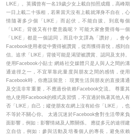
LIKE」。英國曾有一名19歲少女上載自拍照成癮，高峰期
一日上載二十張相，若果當天沒有上載就渾身不自在，心
情隨著多少個「LIKE」而起伏，不能自拔。到底每個
「LIKE」背後又有什麼意義呢？ 可能大家會覺得每一個
「LIKE」都是一個認同，而且中文譯為「讚好」，會令
Facebook使用者從中覺得被讚賞，從而獲得喜悅，感到自
信。追求「LIKE」背後可能是渴望被讚賞、認同及支持。
使用Facebook小貼士 網絡社交媒體只是人與人之間的溝
通途徑之一，不宜單靠此量度與朋友之間的感情，使用
Facebook時，你應該留意： 現實生活與朋友的直接溝通
及交流非常重要，不應過份依賴Facebook交流。 尊重其
他人使用Facebook的模式及習慣，不宜過於執著其他人有
否「LIKE」自己；縱使朋友在網上沒有給你「LIKE」，也
不等於不關心你。 太過沉迷於Facebook會對生活帶來負
面影響，例如：影響情緒及人際關係。 應從多元的途徑建
立自信，例如：參與活動及培養個人的專長，避免依賴