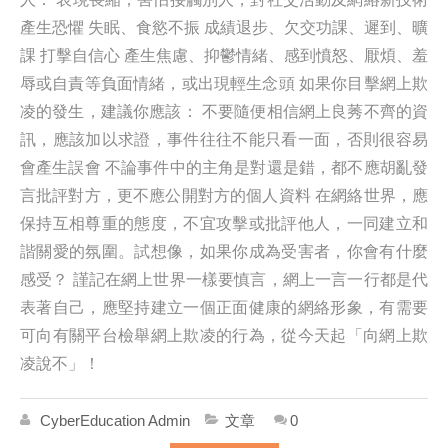
產生恐懼 失眠、食慾不振 成績退步、欠交功課、遲到、曠
課 打擊自信心 產生焦慮、抑鬱情緒、感到憤怒、厭煩、羞
辱或自責等負面情緒，或出現輕生念頭 如果你目擊網上欺
凌的發生，建議你應該： 不要隨便相信網上良莠不齊的資
訊，應該加以求證，事件往往不能只看一面，否則很容易
會產生誤會 不論事件中的主角是對還是錯，都不應胡亂發
言批評對方，更不應公開對方的個人資料 在網絡世界，應
保持互相尊重的態度，不宜攻擊或批評他人，一同建立和
諧關愛的氛圍。試想像，如果你成為受害者，你會有什麼
感受？ 謹記在網上世界一樣要慎言，網上一言一行都是代
表著自己，應堅持建立一個正面健康的網絡形象，有需要
可向有關平台檢舉網上欺凌的行為，從今天起「向網上欺
凌說不」！
CyberEducation Admin
文章
0