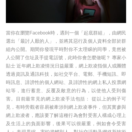
當你在瀏覽Facebook時，遇到一個「起底群組」，由網民
選出「最討人厭的人」，並將其惡行及個人資料全部於群
組內公開。期間你發現平時對你不太理睬的同學，竟然被
人公開了住址及手提電話號，此時你會怎麼做呢？ 專家小
貼士 近年網上欺凌情況日益嚴重，網上欺凌指個人或團體
透過資訊及通訊科技，如社交平台、電郵、手機短訊、即
時訊息、誹謗性的個人網站、及誹謗性的網上私人投票網
站等，進行蓄意、反覆及敵意的行為，以使他人受到傷
害。目前最常見的網上欺凌手法包括： 從以上的例子可
見，有時旁觀者容易被牽涉到網上欺凌事件，但其實參與
網上欺凌者，應該要了解這種行為會對受害人構成心理上
及生活上的負面影響，後果可以很嚴重，例如會令受害
人： 表現畏縮，害怕接觸別人，對社交活動及網絡新技術