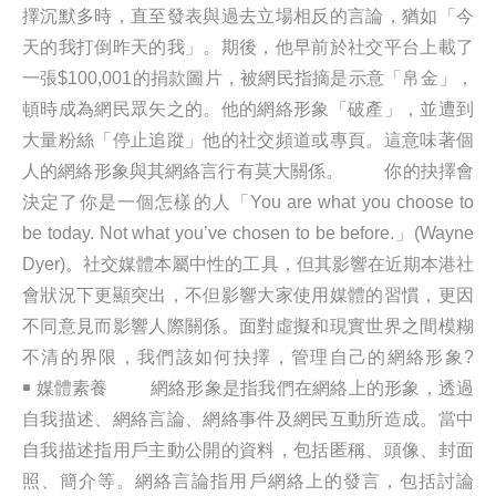
擇沉默多時，直至發表與過去立場相反的言論，猶如「今
天的我打倒昨天的我」。期後，他早前於社交平台上載了
一張$100,001的捐款圖片，被網民指摘是示意「帛金」，
頓時成為網民眾矢之的。他的網絡形象「破產」，並遭到
大量粉絲「停止追蹤」他的社交頻道或專頁。這意味著個
人的網絡形象與其網絡言行有莫大關係。 你的抉擇會
決定了你是一個怎樣的人「You are what you choose to
be today. Not what you’ve chosen to be before.」(Wayne
Dyer)。社交媒體本屬中性的工具，但其影響在近期本港社
會狀況下更顯突出，不但影響大家使用媒體的習慣，更因
不同意見而影響人際關係。面對虛擬和現實世界之間模糊
不清的界限，我們該如何抉擇，管理自己的網絡形象?
￭ 媒體素養 網絡形象是指我們在網絡上的形象，透過
自我描述、網絡言論、網絡事件及網民互動所造成。當中
自我描述指用戶主動公開的資料，包括匿稱、頭像、封面
照、簡介等。網絡言論指用戶網絡上的發言，包括討論