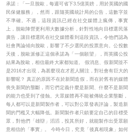
承諾：「一旦脫歐，每週可省下3.5億英鎊，用於英國的國
民保健服務」，然而，跟隨英國統計局的公告，這數字並
不準確。不過，這段資訊已經在社交媒體上瘋傳，事實
上，脫歐陣營更利用大數據分析，針對性地向目標選民落
廣告，讓目標選民在社交媒體看到這段資訊，令他們認為
社會輿論傾向脫歐，影響了不少選民的投票意向。公投數
天後，脫歐派修正這個承諾為「一個願望」，而英國公投
結果為脫歐，相信最終大家都知道。 假消息、假新聞並不
是2016才出現，為甚麼現在才惹人關注，對社會有巨大的
影響呢？ 真正的原因不在於新聞造假，而在於舊有的媒體
喪失新聞的壟斷，而它們定義什麼是新聞、什麼不是新聞
的能力也受到了侵蝕。大眾媒體再不能被傳統企業壟斷，
每人都可以是新聞製作者，可以對公眾發表評論，製造新
聞的門檻又大幅降低。新聞製作者只鎖要定自己的目標受
眾，對他們「雄辯」滔滔，投其所好，就能製作出受眾願
意相信的「事實」。 今時今日，究竟「後真相現象」如何