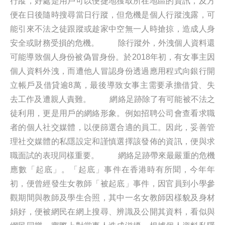
行蹤，好處是用戶可以便捷地獲取所在地區的資訊，及方
便在日後隨時搜尋當日行蹤，但危機是個人行蹤洩露，可
能引來不法之徒跟蹤或趁家中空無一人時搶掠，造成人身
安全或財務受損的危機。 除行蹤外，外洩個人資料還
可能導致個人身份被偽冒身份。於2018年初，有女事主因
個人資料外洩，而遭他人冒認身份透過應用程式向銀行開
立帳戶及借貸逾8萬，最後導致女事主需要承擔借貸、失
去工作及遭親人責難。 網絡足跡除了有可能被不法之
徒利用，更是用戶的網絡形象。例如招聘公司會查看求職
者的個人社交媒體，以便篩選合適的員工。因此，妥善管
理社交媒體的私隱設定和謹慎選擇該發佈的資訊，便與求
職面試的表現同樣重要。 網絡足跡帶來最嚴重的危機
應數「起底」。「起底」事件在香港時有所聞，今年年
初，便曾經發生女教師「被起底」事件，因官員到小學參
觀期間與教師及學生合照，其中一名女教師因樣貌及身材
娟好，便被網民在網上搜尋、辨識及公開其資料，看似與