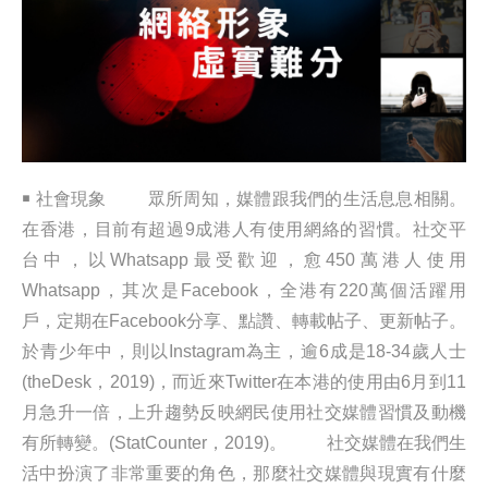
￭ 社會現象 眾所周知，媒體跟我們的生活息息相關。
在香港，目前有超過9成港人有使用網絡的習慣。社交平
台中，以Whatsapp最受歡迎，愈450萬港人使用
Whatsapp，其次是Facebook，全港有220萬個活躍用
戶，定期在Facebook分享、點讚、轉載帖子、更新帖子。
於青少年中，則以Instagram為主，逾6成是18-34歲人士
(theDesk，2019)，而近來Twitter在本港的使用由6月到11
月急升一倍，上升趨勢反映網民使用社交媒體習慣及動機
有所轉變。(StatCounter，2019)。 社交媒體在我們生
活中扮演了非常重要的角色，那麼社交媒體與現實有什麼