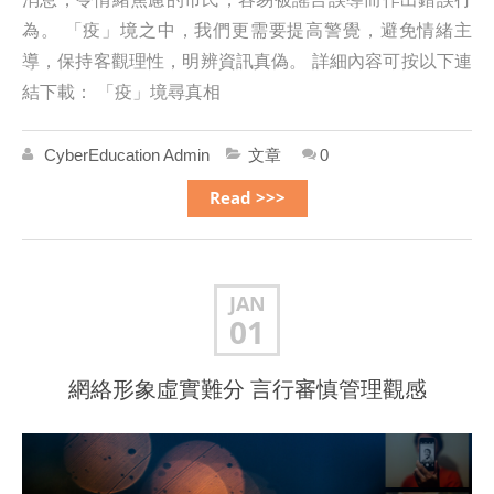
為。 「疫」境之中，我們更需要提高警覺，避免情緒主
導，保持客觀理性，明辨資訊真偽。 詳細內容可按以下連
結下載： 「疫」境尋真相
CyberEducation Admin
文章
0
Read >>>
JAN
01
網絡形象虛實難分 言行審慎管理觀感