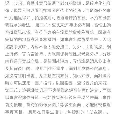
退一步想，直播其實只傳遞了部分的資訊，是碎片化的真
像，觀眾只可以看到拍攝者所帶出的視角，而影像外的事
件則無從得知，拍攝者則可透過選擇拍甚麼、不拍甚麼影
響觀眾的看法。 第二式：查找來源 事出必有因，習慣主動
查找資訊來源。有公信力的主流媒體會較為可信，因為有
完整的內部監察及查核機制，如事實出錯會受警告，因此
述說事實時，內容不會太過分扭曲。另外，面對網媒、網
上流傳、官方言論等，大眾應保持理性思考及分析，分辨
內容是事實或立場，是新聞或評論，弄清誰是消息發出者
及其背後目的。 應用到生活當中，面對朋友傳來的訊息，
如沒有註明出處，應主動查詢來源，知己知彼。面對圖片
時則可以運用「圖片搜尋」以圖搜圖，查找圖片的來源。
第三式：追尋證據 凡事不應單靠來源可信度作決定，而應
以事實證據作分辨。例如搜集多個視角呈現的畫面、事件
前文後理、當時的影像及圖片等多重面向，才能比較接近
事實真相。 應用在日常生活中，常聽到的「朋友講」、