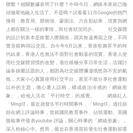
聯繫？相關數據表明了什麼？今時今日，網絡本來就已徹
頭徹尾地融入生活了。不是嗎？試看看11月Google的熱門
搜尋：教育局、鄧炳強、蒙面法、六合彩結果，現實與網
上都在關注一樣的事情，與社會狀況同步。 社交媒體
的設計初衷本是維繫人際關係，因其無遠弗屆之便，不同
聲音能夠得以交流。自今年6月以來，香港歌舞昇平的時
代結束，香港人也無法不面對社會動蕩的現實。香港人使
用社交媒體習慣的改變，過往積極分享日常生活，活躍討
論各娛樂話題的人，都因為社交媒體彌漫憤怒與不安的氣
氛，大家小心翼翼使用社交平台，甚至不敢分享社會運動
以外的主題，擔心遭人話柄，構成政治冷感的「網絡形
象」，給他人活在「平行時空」的感覺。 網絡紅人
「Ming仔」最近就發生平行時間事件，「Ming仔」過往頻
頻在網上評論時事，曾就國民教育事件、佔領運動、英國
脫歐事件發表youtube 評論，關心時事的「網絡形象」，
深入粉絲心中。然而，最近在香港當前發生社會運動卻選