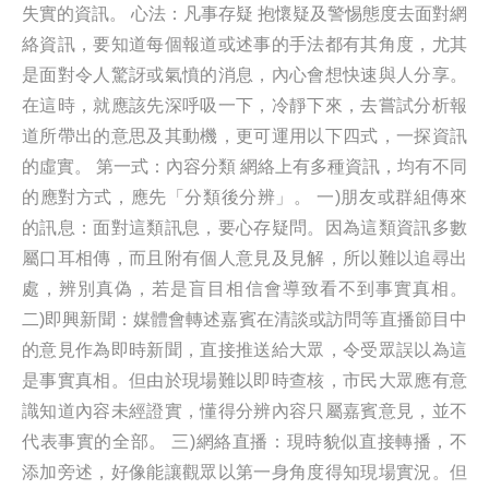
失實的資訊。 心法：凡事存疑 抱懷疑及警惕態度去面對網
絡資訊，要知道每個報道或述事的手法都有其角度，尤其
是面對令人驚訝或氣憤的消息，內心會想快速與人分享。
在這時，就應該先深呼吸一下，冷靜下來，去嘗試分析報
道所帶出的意思及其動機，更可運用以下四式，一探資訊
的虛實。 第一式：內容分類 網絡上有多種資訊，均有不同
的應對方式，應先「分類後分辨」。 一)朋友或群組傳來
的訊息：面對這類訊息，要心存疑問。因為這類資訊多數
屬口耳相傳，而且附有個人意見及見解，所以難以追尋出
處，辨別真偽，若是盲目相信會導致看不到事實真相。
二)即興新聞：媒體會轉述嘉賓在清談或訪問等直播節目中
的意見作為即時新聞，直接推送給大眾，令受眾誤以為這
是事實真相。但由於現場難以即時查核，市民大眾應有意
識知道內容未經證實，懂得分辨內容只屬嘉賓意見，並不
代表事實的全部。 三)網絡直播：現時貌似直接轉播，不
添加旁述，好像能讓觀眾以第一身角度得知現場實況。但