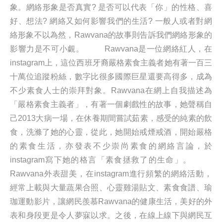
象。網絡形象是否真實? 是否可以代表「你」的性格、喜
好、想法? 網絡又如何影響我們的生活? 一般人或者對網
絡形象不以為然，Rawvana的故事則告訴我們網絡形象的
影響力是不可小覷。 Rawvana是一位網絡紅人，在
instagram上，這位西班牙裔嚴格素食主義者她有著一百三
十萬位追蹤粉絲，數字比很多國際巨星還要高得多，成為
不少素食人士的崇拜對象。Rawvana在網上自我描述為
「嚴格素食主義者」，有著一個劇戲性的故事，她聲稱自
己2013大病一場，在休養期間嘗試茹素，感受的純素的飲
食，洗滌了她的心靈，從此，她開始戒煙戒酒，開始嚴格
的素食生活，亦發表不少崇尚素食的網絡言論，於
instagram寫下她的格言「素食拯救了的生命」。
Rawvana外表甜美，在instagram進行頻繁的網絡活動，
經常上載與大量蔬果合照、心靈雞湯貼文、素食食譜、瑜
珈運動影片，讓網民羨慕Rawvana的健康生活，美好的外
表和身段更是令人夢寐以求。之後，在線上線下與網民互