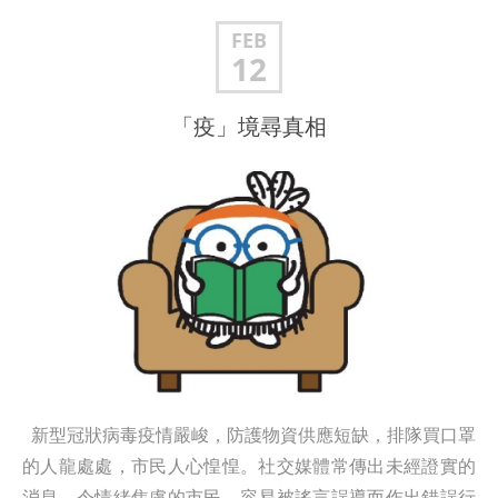
FEB
12
「疫」境尋真相
新型冠狀病毒疫情嚴峻，防護物資供應短缺，排隊買口罩
的人龍處處，市民人心惶惶。社交媒體常傳出未經證實的
消息，令情緒焦慮的市民，容易被謠言誤導而作出錯誤行