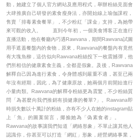
動，她建立了個人官方網站及應用程式，舉辦粉絲見面會
大肆推廣自己研發的素食瘦身法，亦開始線上瑜伽課程，
售賣「排毒素食餐單」，不少粉紅「課金」支持，為她帶
來可觀的收入。 直到今年初，一個美食博客正在進行
直播活動，他在餐廳內巧遇Rawvana，期間Rawvana試圖
用手遮蓋餐盤內的食物，原來，Rawvana的餐盤內有竟然
有大塊魚柳，這仿似向Rawvana粉絲投下一枚震撼彈，他
們所相信的健康素食主義，全都是假象。及後，Rawvana
解釋自己因為進行素食，令身體感到嚴重不適，甚至已兩
年沒有經期，因此，為了健康原故，她兩個月前開始進行
小量肉類。Rawvana的解釋令粉絲更為震驚，不少粉絲質
問「為甚麼向我們推銷有損健康的餐單?」。Rawvana即
時損失數以十萬計的粉絲，亦有不少人在她的instagram貼
上「魚」的圖案留言，揶揄她為「偽素食者」。
Rawvana的故事讓我們知道「網絡形象」不單止讓其他人
認識你，你甚至可以打造「網紅」形象，經營網絡事業，