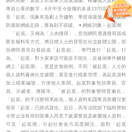
網民同樂，實際上對當事人造成滋擾。根據個人資料私隱
專員公署的數字，6月中至今接獲約多達2370宗投訴，可
見「起底」現象有急劇上升趨勢。學習保護個人資料及慎
防遺留網絡足跡，實為刻不容緩。 ￭ 網絡詞彙 – 起底潮
「起底」又稱為「人肉搜尋」，意指網民透過搜尋器或
匿名報料等方式，將目標人士的背景在社交媒體公開，部
份網民甚至自發組成「起底組」，專門進行「起底」行
為。「起底」對大家來說可能並不陌生，反修例事件觸發
網上「起底潮」，更是史無前例。不同「被起底」人士的
個人資料遍佈社交媒體，甚至進行檔案管理，為起底資料
加上檔案編號，方便他人查閱。起底對象包括警員、官
員、示威者、傳媒等。「被起底」的對象變得普遍化，
「起底」的手法變得系統化，個人資料私隱專員黃繼兒更
形容「起底」已經武器化。近日，高等法院頒下臨時禁制
令禁止沒有得到當事人同意下披露警員及家屬個人資料，
可見「起底潮」引起社會各方高度關注。面對「起底