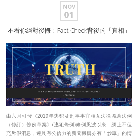
NOV
01
不看你絕對後悔：Fact Check背後的「真相」
由六月引發《2019年逃犯及刑事事宜相互法律協助法例
（修訂）條例草案》(逃犯條例)修例風波以來，網上不但
充斥假消息，連具有公信力的新聞機構亦有「炒車」的情