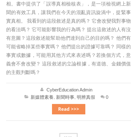
相。書中提供了「誤導真相檢核表」，是一項檢視網上新
聞的有效工具，讓我們在今天的混亂資訊旋渦中，捉緊事
實真相。 我看到的這段敘述是真的嗎？ 它會改變我對事物
的看法嗎？ 它可能影響我的行為嗎？ 提出這敘述的人有沒
有意圖？這段敘述能幫助他們達到自己的目的嗎？ 他們有
可能省略掉某些事實嗎？ 他們提出的證據可靠嗎？ 同樣的
事實或數據，可能用其他方式來表述嗎？若換個方式，意
義會不會改變？ 這段敘述的立論根據，有道德、金錢價值
的主觀判斷嗎？
CyberEducation Admin
新媒體素養
,
新聞時事
,
明辨真假
0
Read >>>