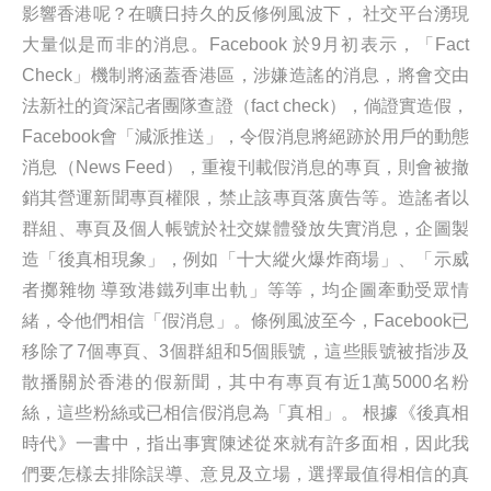
影響香港呢？在曠日持久的反修例風波下， 社交平台湧現
大量似是而非的消息。Facebook 於9月初表示，「Fact
Check」機制將涵蓋香港區，涉嫌造謠的消息，將會交由
法新社的資深記者團隊查證（fact check），倘證實造假，
Facebook會「減派推送」，令假消息將絕跡於用戶的動態
消息（News Feed），重複刊載假消息的專頁，則會被撤
銷其營運新聞專頁權限，禁止該專頁落廣告等。造謠者以
群組、專頁及個人帳號於社交媒體發放失實消息，企圖製
造「後真相現象」，例如「十大縱火爆炸商場」、「示威
者擲雜物 導致港鐵列車出軌」等等，均企圖牽動受眾情
緒，令他們相信「假消息」。條例風波至今，Facebook已
移除了7個專頁、3個群組和5個賬號，這些賬號被指涉及
散播關於香港的假新聞，其中有專頁有近1萬5000名粉
絲，這些粉絲或已相信假消息為「真相」。 根據《後真相
時代》一書中，指出事實陳述從來就有許多面相，因此我
們要怎樣去排除誤導、意見及立場，選擇最值得相信的真