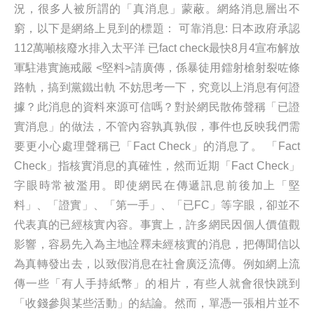
況，很多人被所謂的「真消息」蒙蔽。網絡消息層出不
窮，以下是網絡上見到的標題： 可靠消息: 日本政府承認
112萬噸核廢水排入太平洋 已fact check最快8月4宣布解放
軍駐港實施戒嚴 <堅料>請廣傳，係暴徒用鐳射槍射裂咗條
路軌，搞到黨鐵出軌 不妨思考一下，究竟以上消息有何證
據？此消息的資料來源可信嗎？對於網民散佈聲稱「已證
實消息」的做法，不管內容孰真孰假，事件也反映我們需
要更小心處理聲稱已「Fact Check」的消息了。 「Fact
Check」指核實消息的真確性，然而近期「Fact Check」
字眼時常被濫用。即使網民在傳遞訊息前後加上「堅
料」、「證實」、「第一手」、「已FC」等字眼，卻並不
代表真的已經核實內容。事實上，許多網民因個人價值觀
影響，容易先入為主地詮釋未經核實的消息，把傳聞信以
為真轉發出去，以致假消息在社會廣泛流傳。例如網上流
傳一些「有人手持紙幣」的相片，有些人就會很快跳到
「收錢參與某些活動」的結論。然而，單憑一張相片並不