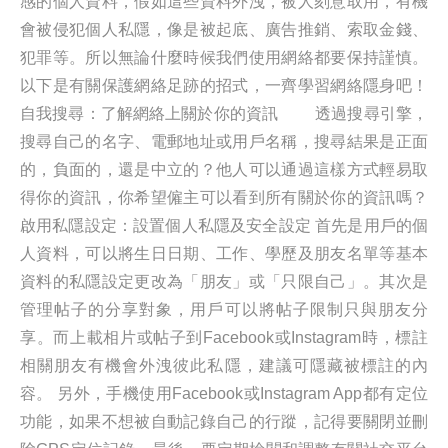
感的個人資料，假如這些資料外洩，被人刻意取用，有機
會被侵犯個人私隱，像是被起底、廣告推銷、索取金錢、
犯罪等。所以無論什麼時候我們使用網絡都要保持謹慎。
以下是有關保護網絡足跡的招式，一齊學習網絡隱身吧！
自我搜尋：了解網絡上關於你的資訊 透過搜尋引擎，
搜尋自己的名字、電郵地址或用戶名稱，搜尋結果是正面
的，負面的，還是中立的？他人可以通過這樣方式輕易取
得你的資訊，你希望僱主可以看到所有關於你的資訊嗎？
啟用私隱設定：設置個人私隱及安全設定 首先是用戶的個
人資料，可以將生日日期、工作、學歷及朋友名單等基本
資料的私隱設定更改為「朋友」或「只限自己」。其次是
管理帖子的分享對象，用戶可以將帖子限制只與朋友分
享。而上載相片或帖子到Facebook或Instagram時，標註
相關朋友有機會外洩彼此私隱，建議可隱藏被標註的內
容。 另外，手機使用Facebook或Instagram App都有定位
功能，如果不想被自動記錄自己的行蹤，記得要關閉並刪