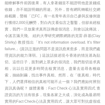
能瞭解事件前因後果，有人拿著錢並不能證明他是派錢或
收錢，亦不能說明錢的用途。另外，曾有網民轉載社交網
絡截圖，聲稱「已FC」有一名青年表示自己參與反修例遊
行獲得2,000元酬勞，對白內文看似言之鑿鑿，但卻未經核
實，我們一旦放棄求真而誤傳虛假消息，則會以訛傳訛，
令謠言滿天飛。 紐約大學研究網際網路的克雷‧薛基(Clay
Shirky) 教授指出「It’s not information overload. It’s filter
failure.」(資訊泛濫的問題不是資訊愈來愈多，而是我們處
理資訊的能力薄弱。) 這說話描述現今香港的情況甚為貼
切。這些日子，面對網上眾多的假消息，我們殷切追求真
相，比以往花更多時間去核實消息，盡量去追尋各種線
索，抽絲剝繭，找出事件真相。然而，在「後真相」時代
下，人們選擇相信的真相可能不止一個？我們應如何辨別
資訊真偽呢？ 媒體素養：Fact Check 心法及實用四式 查
證資訊的方法有很多，現集各家之大成，演化成為最易明
實用的Fact Check心法及實用四式，讓大眾可對抗虛假或