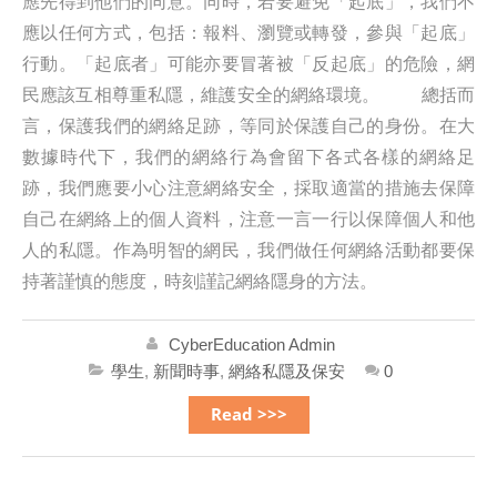
應先得到他們的同意。同時，若要避免「起底」，我們不
應以任何方式，包括：報料、瀏覽或轉發，參與「起底」
行動。「起底者」可能亦要冒著被「反起底」的危險，網
民應該互相尊重私隱，維護安全的網絡環境。 總括而
言，保護我們的網絡足跡，等同於保護自己的身份。在大
數據時代下，我們的網絡行為會留下各式各樣的網絡足
跡，我們應要小心注意網絡安全，採取適當的措施去保障
自己在網絡上的個人資料，注意一言一行以保障個人和他
人的私隱。作為明智的網民，我們做任何網絡活動都要保
持著謹慎的態度，時刻謹記網絡隱身的方法。
CyberEducation Admin
學生
,
新聞時事
,
網絡私隱及保安
0
Read >>>