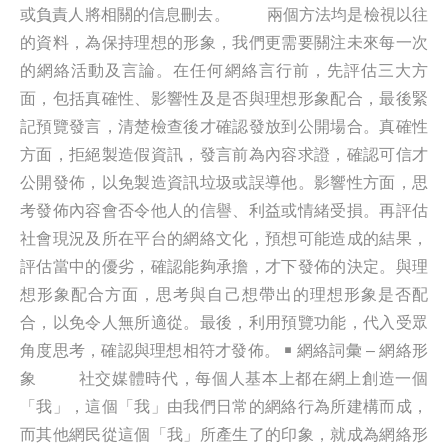
或負責人將相關的信息刪去。 兩個方法均是檢視以往
的資料，為保持理想的形象，我們更需要關注未來每一次
的網絡活動及言論。在任何網絡言行前，先評估三大方
面，包括真確性、影響性及是否與理想形象配合，最後緊
記預覽發言，清楚檢查後才確認發放到公開場合。真確性
方面，拒絕製造假資訊，發言前為內容求證，確認可信才
公開發佈，以免製造資訊垃圾或誤導他。影響性方面，思
考發佈內容會否令他人的信譽、利益或情緒受損。再評估
社會現況及所在平台的網絡文化，預想可能造成的結果，
評估當中的優劣，確認能夠承擔，才下發佈的決定。與理
想形象配合方面，思考與自己想帶出的理想形象是否配
合，以免令人無所適從。最後，利用預覽功能，代入受眾
角度思考，確認與理想相符才發佈。 ￭ 網絡詞彙 – 網絡形
象 社交媒體時代，每個人基本上都在網上創造一個
「我」，這個「我」由我們日常的網絡行為所建構而成，
而其他網民從這個「我」所產生了的印象，就成為網絡形