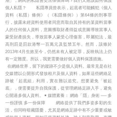
潮」，網民的私隱會受法律保障嗎？我們又應該如何保護
個人私隱？ 私隱專員曾表示，起底者可能觸犯《個人
資料（私隱）條例》（《私隱條例》）第64條的刑事罪
行，披露未經資料使用者同意而取自其持有的某資料當事
人的任何個人資料，意圖獲取財產得益或意圖導致當事人
蒙受財產損失，導致當事人蒙受心理傷害，即屬犯法，最
高刑罰是罰款港幣一百萬元及監禁五年。然而，該條於
2013年4月生效至今，仍然未有人被定罪，反映執法上仍
有一定難度。所以，我更需要做好個人資料保護措施。
在網絡世界，留下的蹤跡不少是個人資料。最常見是在社
交媒體以公開形式發放相片及個人資料，如果這些網絡足
跡被「起底組」利用，實在難以追究。想要避免「被起
底」，便需要提升自我保護，從管理網絡足跡入手，避免
公開過多個人資料。 ￭ 媒體素養： 網絡「隱」身術 ── 多
一份謹慎 多一份保障 網絡提供了我們多姿多彩的生
活，但同時暗藏隱憂，尤其是網絡足跡中有不少重要或敏