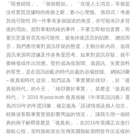
「唔會錯啦」、「個個都知」、「在場人士消息」等都是
沒有實質證據時的推搪之辭，要小心警惕。 第四式：考慮
其他可能性 同一件事有多個描述的角度，亦可能有許多背
後的理由。面對牽動情緒的事件，不要立即相信直覺，而
要注意還有否其他可能性，避免掉進謊言的陷阱。 總括而
言，我們應培養對資訊存疑的態度，主動分析內容、追尋
資訊來源和證據及作多角度思考。如果對資訊存疑，就不
要轉發或作出回應。堅拒成為假新聞、偽資訊、失實資料
的幫兇，是在資訊紛亂的時代自處的必備技能。 網絡詞彙
– 後真相時代 從前，我們認為「事實勝於雄辯」，於「後
真相時代」的今天，「雄辯勝於事實」。甚麼是「後真相
時代」？ 2016 年post-truth 後真相被《牛津英語詞典》選
為2016年的年度詞彙，被定義為「訴諸情感及個人信念，
較陳述客觀事實更能影響輿論的情況」。讓我引用一個經
典的例子解釋甚麼是「後真相」，在2016年英國正在進行
脫歐公投，當時脫歐派在宣傳英國脫歐期間曾作出這樣的