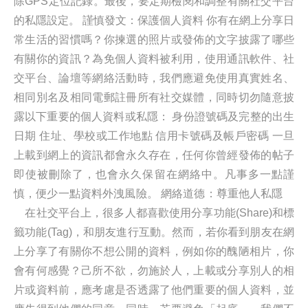
除GPS定位記錄。最後，要定期檢閱和調整有關社交平台
的私隱設定。 謹慎發文：保護個人資料 你有在網上分享日
常生活的習慣嗎？你揀選的照片或發佈的文字披露了哪些
有關你的資訊？為免個人資料被利用，使用通訊軟件、社
交平台、論壇等網絡活動時，我們應避免使用真實姓名、
相同別名及相同電郵註冊所有社交媒體，同時切勿隨意披
露以下重要的個人資料或私隱： 身份證號碼及完整的出生
日期 住址、學校或工作地點 信用卡號碼及帳戶密碼 一旦
上載到網上的資訊都會永久存在，任何你曾經發佈的帖子
即使被刪除了，也會永久保留在網絡中。凡事多一點謹
慎，便少一點資料外洩風險。 網絡道德：尊重他人私隱
在社交平台上，很多人都喜歡使用分享功能(Share)和標
籤功能(Tag)，和朋友進行互動。然而，若你看到朋友在網
上分享了有關你不想公開的資料，例如你的醜陋相片，你
會有何感覺？己所不欲，勿施於人，上載或分享別人的相
片或資料前，應考慮是否透露了他們重要的個人資料，並