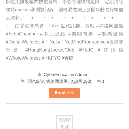
以使用無痕模式搜索資料、小心管理網絡足跡、定期清除
網站cookies和瀏覽記錄，別輕易在網上公開年齡喜好等個
人資料。 ．+．．+．+．．+．+．．+．+．．+．+．．
+． 由香港賽馬會「FiNet世代計劃」資助 #網絡同溫層
#EchoChamber #多元思維 #擴闊視野 #數碼健康
#DigitalWellness # FiNet #FiNetMindProgramme #香港賽
馬會 #HongKongJockeyClub #HKJC #好治癒
#WholeWellness #HKFYG #青協
CyberEducation Admin
明辨真假
,
網絡同溫層
,
資訊與真偽
0
Read >>>
MAY
14