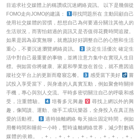
目追求社交媒體上的稱讚或沉迷網絡資訊。 以下是幾個從
FOMO走向JOMO的建議：
尋找問題所在 主動回顧自己
使用社交媒體的習慣，想想自己為何要過分關注其他人的
生活狀況，而害怕錯過的資訊又是否值得花費時間追蹤。
如果是因為寂寞無聊，就應該好好調整自己的心態和生活
重心，不要沉迷瀏覽網絡資訊。
決定生活優次 確定生
活中對自己最重要的事物，並將注意力集中在實現人生目
標。例如當你將健康、家庭和學業放在首位，就不應因追
蹤社交平台上的更新而廢寢忘餐。
感受當下美好 ‍
嘗
試投入享受當下，與身邊的人真實互動，例如聚會時關掉
手機，專心與別人交流。平時多密切關注自己的呼吸和感
受，注重體驗。
培養多元興趣 ‍
尋找上網以外的興
趣，像閱讀、運動、做手工或玩樂器，全身投入在真正熱
愛的活動裡。
適時抽離網絡 每天抽出固定時間，例如
用餐時間和睡前一小時，暫時遠離網絡世界，減少對數碼
媒體的依賴。 ．+．．+．+．．+．+．．+．+．．+．