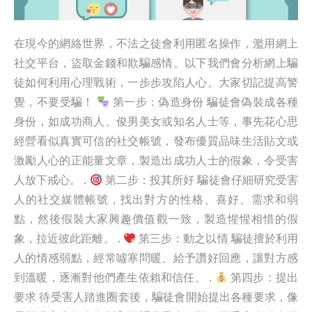
在現今的網絡世界，不法之徒會利用匿名操作，濫用網上
社交平台，盜取金錢和欺騙感情。以下我們會分析網上騙
徒如何利用心理戰術，一步步攻陷人心。大家切記提高警
覺，不要受騙！
第一步：偽造身份 騙徒會偽裝成各種
身份，如成功商人、俊男美女或知名人士等，事先花心思
經營看似真實可信的社交帳號，發布優質品味生活貼文或
激勵人心的正能量文章，製造出成功人士的假象，令受害
人放下戒心。 .
第二步：投其所好 騙徒會仔細研究受害
人的社交媒體帳號，找出對方的性格、喜好、需求和弱
點，然後假裝大家興趣價值觀一致，製造惺惺相惜的假
象，拉近彼此距離。 .
第三步：動之以情 騙徒擅於利用
人的情感弱點，經常噓寒問暖、給予讚好回應，讓對方感
到溫暖，逐漸對他們產生依賴和信任。 .
第四步：提出
要求 待受害人踏進圈套後，騙徒會開始提出各種要求，像