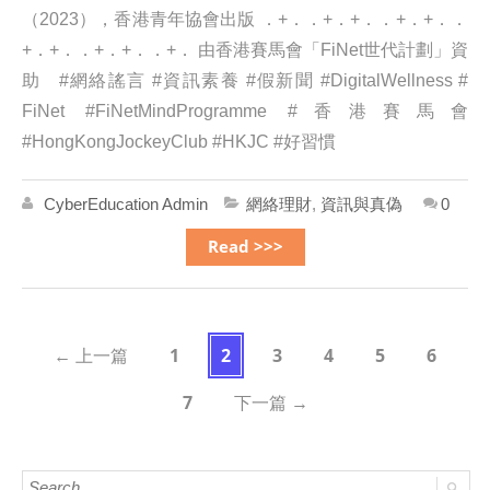
（2023），香港青年協會出版 ．+．．+．+．．+．+．．
+．+．．+．+．．+． 由香港賽馬會「FiNet世代計劃」資
助 #網絡謠言 #資訊素養 #假新聞 #DigitalWellness #
FiNet #FiNetMindProgramme #香港賽馬會
#HongKongJockeyClub #HKJC #好習慣
CyberEducation Admin
網絡理財
,
資訊與真偽
0
Read >>>
1
2
3
4
5
6
←
上一篇
7
下一篇
→