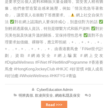
是要求交出個人資料和轉賬大量金錢等。當受害人稍有猶
豫，他們會營造緊迫感來施壓，例如「情況危急等著救
命」，讓受害人在衝動下答應要求。 .
網上社交自保方
法
對在網上認識的人要保持戒心，別盡信對方的話
別輕易透露個人資訊，特別是聯繫方式和賬戶資料
對於
完美包裝及快速升溫的關係，宜保持理性思考
面對不合
理要求如借錢、裸聊等，應立即拒絕 ．+．．+．+．．+．
+．．+．+．．+．+．．+． 由香港賽馬會「FiNet世代計
劃」資助 #網絡安全 #網上騙案 #網上交友
#DigitalWellness #FiNet #FiNetMindProgramme #香港賽
馬會 #HongKongJockeyClub #HKJC #好習慣 #個人成長
#好治癒 #WholeWellness #HKFYG #青協
CyberEducation Admin
明辨真假
,
欺凌與安全
,
網絡私隱及保安
0
Read >>>