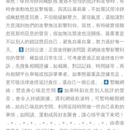
泰然：保持冷靜與幽默感 遭遇不合理的批評和攻擊時，有
時會衝動地想反擊報復。與其以暴易暴，不如嘗試用冷靜
或幽默態度回應，不但能緩解壓力、展現氣度，還能讓對
方意識到他們的攻擊無法影響到你。當然，有時確實很難
忽視那些惡意的聲音，假如無法豁達也沒關係。最重要是
不以別人的錯誤懲罰自己，避免自暴自棄，努力過好每一
天。 .
討回公道：正當途徑解決問題 若網絡攻擊影響到
你的聲譽、權益或日常生活，可考慮透過正規途徑進行申
訴，先搜集相關證據，如截圖、對話記錄、時間線等，再
向相關平台舉報或投訴肇事者。如事態嚴重及證據充足，
更可循法律途徑追討責任，還自己一個公道。 .
暫離網
絡：營造身心喘息空間 ‍
如果時刻在意別人批評的聲
音，會令人持續困擾。遇到網絡欺凌時，可暫時離開網
絡，給自己喘息的空間。利用這段時間做一些自己喜歡的
事情，如閱讀、運動或與好友聚會，讓心情平復下來吧！
．+．．+．+．．+．+．．+．+．．+．+．．+． 由香港