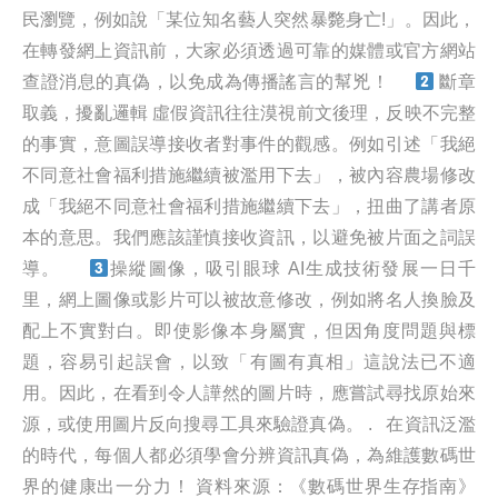
民瀏覽，例如說「某位知名藝人突然暴斃身亡!」。因此，
在轉發網上資訊前，大家必須透過可靠的媒體或官方網站
查證消息的真偽，以免成為傳播謠言的幫兇！
斷章
取義，擾亂邏輯 虛假資訊往往漠視前文後理，反映不完整
的事實，意圖誤導接收者對事件的觀感。例如引述「我絕
不同意社會福利措施繼續被濫用下去」，被內容農場修改
成「我絕不同意社會福利措施繼續下去」，扭曲了講者原
本的意思。我們應該謹慎接收資訊，以避免被片面之詞誤
導。
操縱圖像，吸引眼球 AI生成技術發展一日千
里，網上圖像或影片可以被故意修改，例如將名人換臉及
配上不實對白。即使影像本身屬實，但因角度問題與標
題，容易引起誤會，以致「有圖有真相」這說法已不適
用。因此，在看到令人譁然的圖片時，應嘗試尋找原始來
源，或使用圖片反向搜尋工具來驗證真偽。
. 在資訊泛濫
的時代，每個人都必須學會分辨資訊真偽，為維護數碼世
界的健康出一分力！ 資料來源：《數碼世界生存指南》