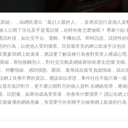
「起底群組」，由網民選出「最討人厭的人」，並將其惡行及個人
被人公開了住址及手提電話號，此時你會怎麼做呢？ 專家小貼士
通訊科技，如社交平台、電郵、手機短訊、即時訊息、誹謗性的
意的行為，以使他人受到傷害。目前最常見的網上欺凌手法包括：
其實參與網上欺凌者，應該要了解這種行為會對受害人構成心理
畏縮，害怕接觸別人，對社交活動及網絡新技術產生恐懼 失眠
慮、抑鬱情緒、感到憤怒、厭煩、羞辱或自責等負面情緒，或出
相信網上良莠不齊的資訊，應該加以求證，事件往往不能只看一面
亂發言批評對方，更不應公開對方的個人資料 在網絡世界，應保
圍。試想像，如果你成為受害者，你會有什麼感受？ 謹記在網上
正面健康的網絡形象，有需要可向有關平台檢舉網上欺凌的行為