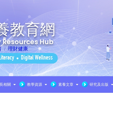
養教育網
cy Resources Hub
育
理財健康
Literacy
Digital Wellness
長相關
教學資源
素養文章
研究及出版