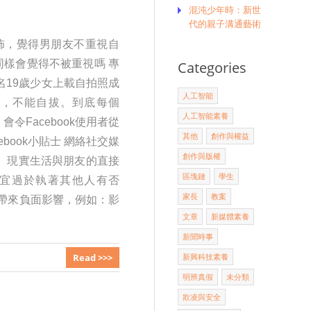
混沌少年時：新世
代的親子溝通藝術
發佈，覺得男朋友不重視自
同樣會覺得不被重視嗎 專
Categories
一名19歲少女上載自拍照成
人工智能
伏，不能自拔。到底每個
人工智能素養
令Facebook使用者從
其他
創作與權益
book小貼士 網絡社交媒
創作與版權
： 現實生活與朋友的直接
區塊鏈
學生
，不宜過於執著其他人有否
家長
教案
生活帶來負面影響，例如：影
文章
新媒體素養
。
新聞時事
Read >>>
新興科技素養
明辨真假
未分類
欺凌與安全