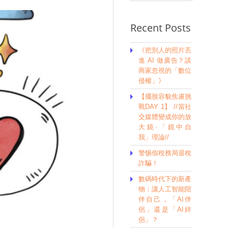
Recent Posts
《把別人的照片丟
進 AI 做廣告？談
商家忽視的「數位
侵權」》
【擺脫容貌焦慮挑
戰DAY 1】 //當社
交媒體變成你的放
大鏡·「鏡中自
我」理論//
警惕假稅務局退稅
詐騙！
數碼時代下的新產
物：讓人工智能陪
伴自己，「AI伴
侶」還是「AI絆
侶」？