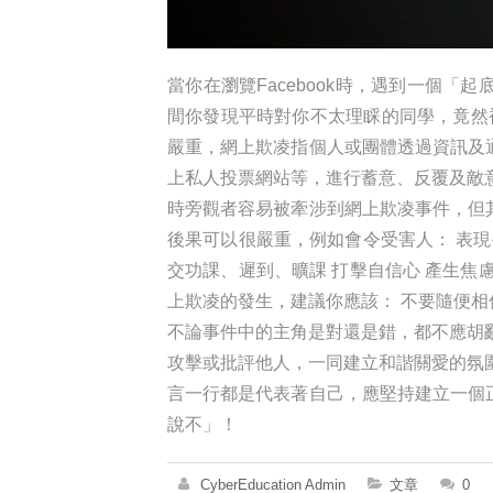
當你在瀏覽Facebook時，遇到一個
間你發現平時對你不太理睬的同學，竟然
嚴重，網上欺凌指個人或團體透過資訊及
上私人投票網站等，進行蓄意、反覆及敵
時旁觀者容易被牽涉到網上欺凌事件，但
後果可以很嚴重，例如會令受害人： 表現
交功課、遲到、曠課 打擊自信心 產生焦
上欺凌的發生，建議你應該： 不要隨便
不論事件中的主角是對還是錯，都不應胡
攻擊或批評他人，一同建立和諧關愛的氛
言一行都是代表著自己，應堅持建立一個
說不」！
CyberEducation Admin
文章
0