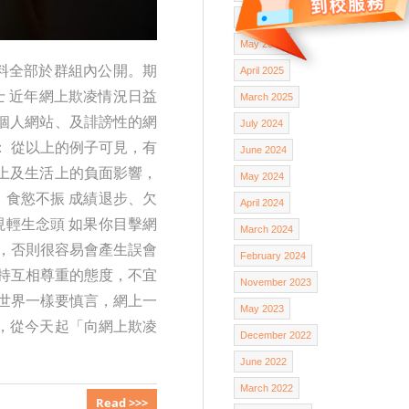
June 2025
May 2025
資料全部於群組內公開。期
April 2025
 近年網上欺凌情況日益
March 2025
個人網站、及誹謗性的網
July 2024
 從以上的例子可見，有
June 2024
上及生活上的負面影響，
May 2024
、食慾不振 成績退步、欠
April 2024
現輕生念頭 如果你目擊網
March 2024
，否則很容易會產生誤會
February 2024
持互相尊重的態度，不宜
November 2023
世界一樣要慎言，網上一
May 2023
，從今天起「向網上欺凌
December 2022
June 2022
March 2022
Read >>>