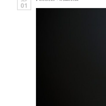
SEP
01