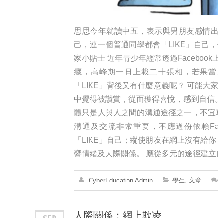
思思今年就讀中五，表示與男朋友感情出現
己，連一個普通同學都會「LIKE」自己
家小貼士 近年青少年經常透過Facebo
癮，高峰期一日上載二十張相，若果當
「LIKE」背後又有什麼意義呢？ 可能大家
中覺得被讚賞，從而獲得喜悅，感到自信。追
體只是人與人之間的溝通途徑之一，不宜單
溝通及交流非常重要，不應過份依賴Fac
「LIKE」自己；縱使朋友在網上沒有給你「
響情緒及人際關係。 應從多元的途徑建立自
CyberEducation Admin
學生
,
文章
人際關係：網上欺凌