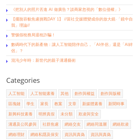
《把別人的照片丟進 AI 做廣告？談商家忽視的「數位侵權」》
【擺脫容貌焦慮挑戰DAY 1】 //當社交媒體變成你的放大鏡·「鏡中自
我」理論//
警惕假稅務局退稅詐騙！
數碼時代下的新產物：讓人工智能陪伴自己，「AI伴侶」還是「AI絆
侶」？
混沌少年時：新世代的親子溝通藝術
Categories
人工智能
人工智能素養
其他
創作與權益
創作與版權
區塊鏈
學生
家長
教案
文章
新媒體素養
新聞時事
新興科技素養
明辨真假
未分類
欺凌與安全
溝通及公民參與
社群焦慮
網絡交友
網絡同溫層
網絡欺凌
網絡理財
網絡私隱及保安
資訊與真偽
資訊與真偽