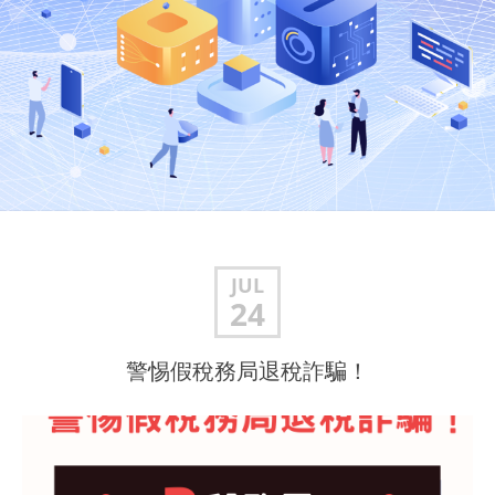
JUL
24
警惕假稅務局退稅詐騙！