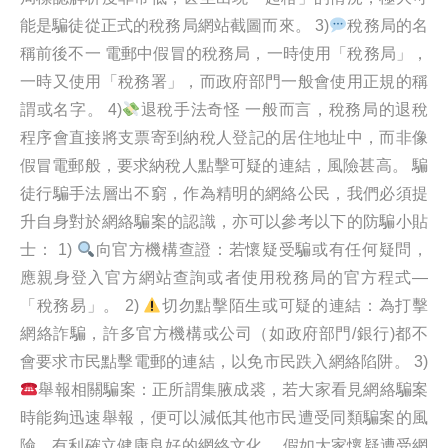
能是騙徒從正式的稅務局網站截圖而來。 3)
稅務局的名
稱前後不一 電郵中假冒的稅務局，一時使用「稅務局」，
一時又使用「稅務署」，而政府部門一般會使用正規的稱
謂或名字。 4)
退稅手法奇怪 一般而言，稅務局的退稅
程序會直接將支票寄到納稅人登記的居住地址中，而非像
假冒電郵般，要求納稅人點擊可疑的連結，風險甚高。 騙
徒行騙手法層出不窮，作為精明的網絡公民，我們必須提
升自身對於網絡騙案的認識，亦可以參考以下的防騙小貼
士： 1)
向官方機構查證：若懷疑受騙或有任何疑問，
應親身登入官方網站查詢或者使用稅務局的官方程式—
「稅務易」。 2)
切勿點擊陌生或可疑的連結：為打擊
網絡詐騙，許多官方機構或公司（如政府部門/銀行)都不
會要求市民點擊電郵的連結，以免市民跌入網絡陷阱。 3)
舉報相關騙案：正所謂集腋成裘，若大家看見網絡騙案
時能夠迅速舉報，便可以減低其他市民遭受同類騙案的風
險，有利確立健康良好的網絡文化。 假如大家懷疑遭受網