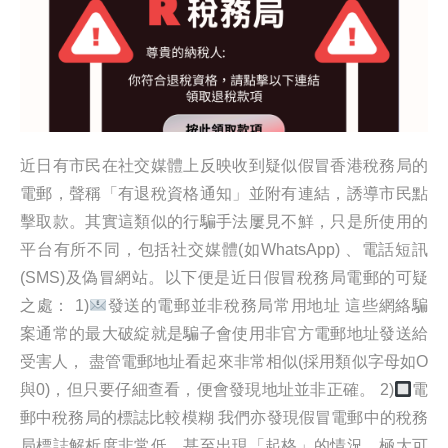
近日有市民在社交媒體上反映收到疑似假冒香港稅務局的
電郵，聲稱「有退稅資格通知」並附有連結，誘導市民點
擊取款。其實這類似的行騙手法屢見不鮮，只是所使用的
平台有所不同，包括社交媒體(如WhatsApp) 、電話短訊
(SMS)及偽冒網站。以下便是近日假冒稅務局電郵的可疑
之處： 1)
發送的電郵並非稅務局常用地址 這些網絡騙
案通常的最大破綻就是騙子會使用非官方電郵地址發送給
受害人， 盡管電郵地址看起來非常相似(採用類似字母如O
與0)，但只要仔細查看，便會發現地址並非正確。 2)
電
郵中稅務局的標誌比較模糊 我們亦發現假冒電郵中的稅務
局標誌解析度非常低，甚至出現「起格」的情況，極大可