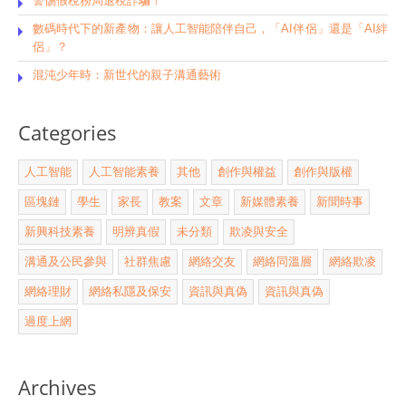
警惕假稅務局退稅詐騙！
數碼時代下的新產物：讓人工智能陪伴自己，「AI伴侶」還是「AI絆
侶」？
混沌少年時：新世代的親子溝通藝術
Categories
人工智能
人工智能素養
其他
創作與權益
創作與版權
區塊鏈
學生
家長
教案
文章
新媒體素養
新聞時事
新興科技素養
明辨真假
未分類
欺凌與安全
溝通及公民參與
社群焦慮
網絡交友
網絡同溫層
網絡欺凌
網絡理財
網絡私隱及保安
資訊與真偽
資訊與真偽
過度上網
Archives