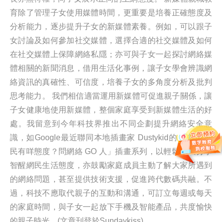
育除了管理子女使用媒體時間，更重要是培養正確態度及
分析能力，逐步提升子女的新媒體素養。例如，可以跟子
女討論及如何參加社交媒體，選擇合適的社交媒體及如何
在社交媒體上保障網絡私隱；亦可與子女一起探討網絡媒
體相關的新聞消息，借用生活化事例，讓子女學會辨識網
絡資訊的真確性、可信度，培養子女的多角度分析及批判
思考能力。 我們相信適當運用新媒體可促進親子關係，讓
子女健康地使用新媒體，整個家庭享受到新媒體生活的好
處。我留意到今年科技界推出不同企劃提升網絡安全意
識，如Google最近聯同本地插畫家 Dustykid的 「智醒網
民有咩態度？問網絡 GO 人」插畫系列，以輕鬆手法分享
智醒網民生活態度，亦鼓勵家庭成員主動了解大家所遇到
的網絡問題，甚至提供技術支援，促進跨代數碼共融。不
過，科技不應取代親子的互動和溝通，可訂立每週或每天
的家庭時間，與子女一起放下手機及智能產品，共度愉快
的親子時光。(文章刊登於Sundaykiss)