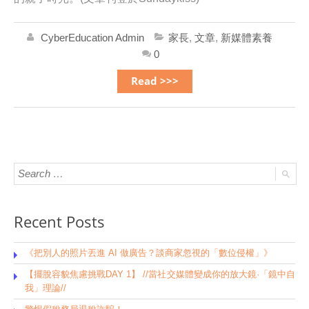
CyberEducation Admin
家長
,
文章
,
新媒體素養
0
Read >>>
Recent Posts
《把別人的照片丟進 AI 做廣告？談商家忽視的「數位侵權」》
【擺脫容貌焦慮挑戰DAY 1】 //當社交媒體變成你的放大鏡·「鏡中自
我」理論//