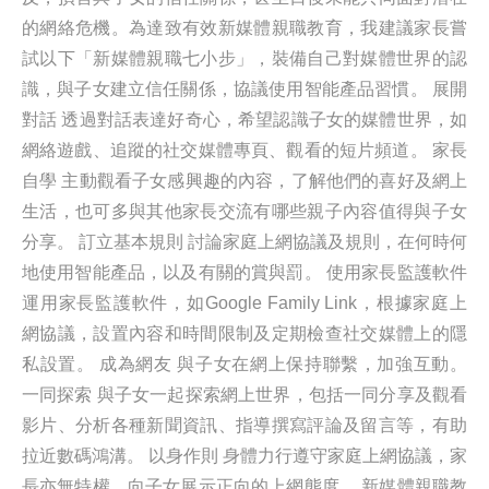
的網絡危機。為達致有效新媒體親職教育，我建議家長嘗
試以下「新媒體親職七小步」，裝備自己對媒體世界的認
識，與子女建立信任關係，協議使用智能產品習慣。 展開
對話 透過對話表達好奇心，希望認識子女的媒體世界，如
網絡遊戲、追蹤的社交媒體專頁、觀看的短片頻道。 家長
自學 主動觀看子女感興趣的內容，了解他們的喜好及網上
生活，也可多與其他家長交流有哪些親子內容值得與子女
分享。 訂立基本規則 討論家庭上網協議及規則，在何時何
地使用智能產品，以及有關的賞與罰。 使用家長監護軟件
運用家長監護軟件，如Google Family Link，根據家庭上
網協議，設置內容和時間限制及定期檢查社交媒體上的隱
私設置。 成為網友 與子女在網上保持聯繫，加強互動。
一同探索 與子女一起探索網上世界，包括一同分享及觀看
影片、分析各種新聞資訊、指導撰寫評論及留言等，有助
拉近數碼鴻溝。 以身作則 身體力行遵守家庭上網協議，家
長亦無特權，向子女展示正向的上網態度。 新媒體親職教