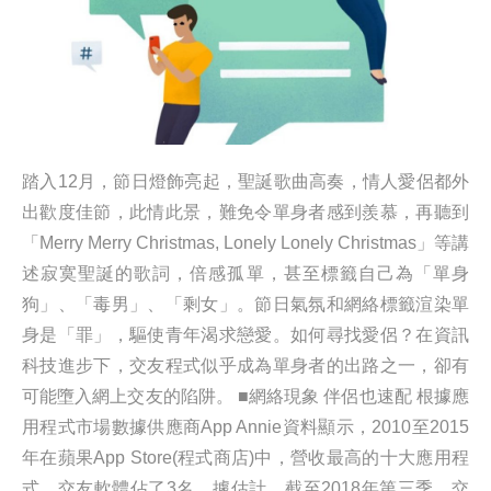
踏入12月，節日燈飾亮起，聖誕歌曲高奏，情人愛侶都外
出歡度佳節，此情此景，難免令單身者感到羨慕，再聽到
「Merry Merry Christmas, Lonely Lonely Christmas」等講
述寂寞聖誕的歌詞，倍感孤單，甚至標籤自己為「單身
狗」、「毒男」、「剩女」。節日氣氛和網絡標籤渲染單
身是「罪」，驅使青年渴求戀愛。如何尋找愛侶？在資訊
科技進步下，交友程式似乎成為單身者的出路之一，卻有
可能墮入網上交友的陷阱。 ■網絡現象 伴侶也速配 根據應
用程式市場數據供應商App Annie資料顯示，2010至2015
年在蘋果App Store(程式商店)中，營收最高的十大應用程
式，交友軟體佔了3名。據估計，截至2018年第三季，交