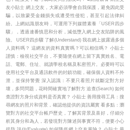
友小貼士 網上交友，大家必須學會自我保護，避免因此受
騙，以致蒙受金錢損失或遭受性侵犯，甚至引起法律糾
紛。上網結識朋友時，可運用下列媒體素養「USER四步
驟」，透過連番慎思和分析，減低墮入網上交友陷阱的風
險。 USER四步驟 了解(Understand) 我在網上披露過多個
人資料嗎？ 這網友的資料真實嗎？可以相信嗎？ 小貼士
謹慎：檢視社交平台，不要隨便在網上留下真實姓名、電
話、電郵、住址、就讀學校名稱及私密照片。必要時可以
使用社交平台及通訊軟件的封鎖功能，確保個人資料不外
泄，並保持警覺 深入認識：不要只看照片就斷定對方好
壞，多問問題，花時間確實地了解對方 追查(Search) 如何
查證對方身分或資料是否真實？ 小貼士 善用搜尋工具：搜
尋網友的照片和背景，確認他提供的資訊屬實 看多點：瀏
覽對方的社交平台帳戶歷史，了解其背景及喜好，仔細分
析其身分和為人，若發現對方陳述與事實不符，便要小心
提防 評估(Evaluate) 如何降低網上交友風險？ 小貼士 最