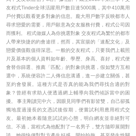
友程式Tinder全球活躍用戶數目達5000萬，其中410萬用
戶付費以觀看更多對象的信息。龐大用戶數字反映都市人
尋求戀愛的需要，用戶願意為交友服務付費，程式公司因
而獲利。 程式做媒人為你挑選對象 交友程式為繁忙的都市
人帶來快捷的約會途徑，然而，其宣揚的「速配文化」及
戀愛價值觀值得深思。一般的交友程式，只要我們上載照
片及基本的個人資料如年齡、學歷、身高、喜好，程式便
會替你篩選、推薦「匹配」的對象供挑選，假如雙方互相
選中，系統便容許二人傳信息溝通，進一步建立關係，甚
至約會發展。這種方式是否真的能為我們尋找合適的對
象？曾經有求助人便透過網上輔導向我們傾訴當中的困
擾。 事主剛讀完中六，因眼見同學們有影皆雙，自己卻孤
獨地度過漫長的文憑試後假期，便嘗試利用應用程式交
友。最初她本着隨意試試的心態，明白網友並非絕對可
信。不過，當程式為他配對了一名男子，雙方隨即展開對
談，她很快便對對方產生好感，開始拍拖，甚至發生性關