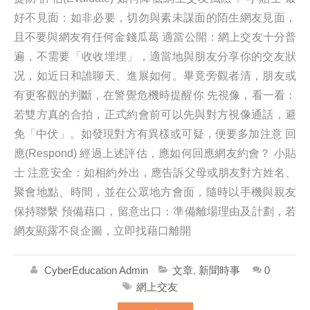
好不見面：如非必要，切勿與素未謀面的陌生網友見面，
且不要與網友有任何金錢瓜葛 適當公開：網上交友十分普
遍，不需要「收收埋埋」，適當地與朋友分享你的交友狀
况，如近日和誰聊天、進展如何。畢竟旁觀者清，朋友或
有更客觀的判斷，在警覺危機時提醒你 先視像，看一看：
若雙方真的合拍，正式約會前可以先與對方視像通話，避
免「中伏」。如發現對方有異樣或可疑，便要多加注意 回
應(Respond) 經過上述評估，應如何回應網友約會？ 小貼
士 注意安全：如相約外出，應告訴父母或朋友對方姓名、
聚會地點、時間，並在公眾地方會面，隨時以手機與親友
保持聯繫 預備藉口，留意出口：準備離場理由及計劃，若
網友顯露不良企圖，立即找藉口離開
CyberEducation Admin
文章
,
新聞時事
0
網上交友