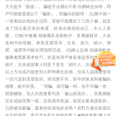
大大提升「顏值」。 騙徒手法層出不窮 在網絡交友時，用
戶可能會透過以下「騙術」，欺騙你的眼球： (1)萬中挑一
一張看似自然的生活照，背後可能重拍了三四十遍，就是
為了找出最完美的角度，拼湊出無瑕的自己，令人人喜
愛。 (2)軟件修圖 藉修圖及美顏軟件、多層濾鏡等，大改
造相中的容貌、身形及環境等，拉長、放大、縮小、增
肥、減肥等均能在彈指間完成。 (3)網上盜相 拍攝和軟件
修圖都需要基本技巧，於是有用戶會直接盜用他人的網上
相片，在未經當事人同意下冒充「相中人」在網上交友。
以上方法或許能使別人即時產生好感，但深入認識後發現
一切只是刻意塑造的、與現實不符，當中的落差和被騙的
感覺，絕不好受。 「照騙」或可騙一時，但不可騙一世，
經接觸後，別人仍然會看到其「廬山真面目」。其實網絡
交友就如現實一樣，交友講求真誠，假若在素未謀面前，
已經被你蒙騙，還會與你成為好友嗎？若對方連你真面目
也不能接受，還可成為長久的朋友嗎？ ■網絡素養 網上交