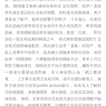
係。 關係建立無根 緣份快來快去 交往期間，他們一直使
用非綁定電話的社交程式聯繫。豈料發生性關係後，男方
便更改了帳戶，她再也聯繫不到對方，十分傷心，但更悲
哀的是她仍然寄望在交友程式中再次尋找男方，希望再續
前緣。若用網絡潮語形容她的情况，便是「沉船」，即沉
溺在一段沒有結果的關係之中。 程式無助透徹認識對方 交
友程式標榜極速配對，因此吸引追求「速食」的用戶，就
如上述事件中的男方，認為網上情緣來得快完得快，當想
結束一段關係時，只要刪除僅有的聯絡方法，基本上可以
和對方斷絕來往，關係也在不知不覺間消失，繼而可用另
一個身分重新結識對象，有人稱這類人為「網上獵食
者」。 上文事主使用交友程式時，或不自覺以貌取人，被
對方俊俏的大頭照(profile picture)吸引，未有深入了解對
方的戀愛觀，便展開戀情、發生關係，以致泥足深陷，被
情所困。 雖然，近來有部分交友程式會以社交媒體帳戶驗
證用戶身分，確保帳戶屬實，試圖建立安全可靠的交友環