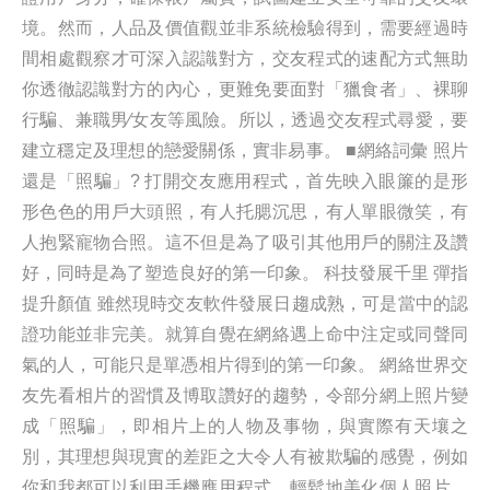
境。然而，人品及價值觀並非系統檢驗得到，需要經過時
間相處觀察才可深入認識對方，交友程式的速配方式無助
你透徹認識對方的內心，更難免要面對「獵食者」、裸聊
行騙、兼職男∕女友等風險。所以，透過交友程式尋愛，要
建立穩定及理想的戀愛關係，實非易事。 ■網絡詞彙 照片
還是「照騙」? 打開交友應用程式，首先映入眼簾的是形
形色色的用戶大頭照，有人托腮沉思，有人單眼微笑，有
人抱緊寵物合照。這不但是為了吸引其他用戶的關注及讚
好，同時是為了塑造良好的第一印象。 科技發展千里 彈指
提升顏值 雖然現時交友軟件發展日趨成熟，可是當中的認
證功能並非完美。就算自覺在網絡遇上命中注定或同聲同
氣的人，可能只是單憑相片得到的第一印象。 網絡世界交
友先看相片的習慣及博取讚好的趨勢，令部分網上照片變
成「照騙」，即相片上的人物及事物，與實際有天壤之
別，其理想與現實的差距之大令人有被欺騙的感覺，例如
你和我都可以利用手機應用程式，輕鬆地美化個人照片，