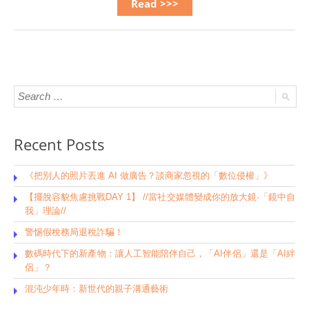
Read >>>
Recent Posts
《把別人的照片丟進 AI 做廣告？談商家忽視的「數位侵權」》
【擺脫容貌焦慮挑戰DAY 1】 //當社交媒體變成你的放大鏡·「鏡中自
我」理論//
警惕假稅務局退稅詐騙！
數碼時代下的新產物：讓人工智能陪伴自己，「AI伴侶」還是「AI絆
侶」？
混沌少年時：新世代的親子溝通藝術