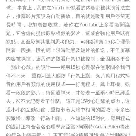
球。 事實上，我們在YouTube觀看的內容都被其演算法左
右，推薦影片預設為自動播放，目的就是吸引用戶停留更
長時間，增加廣告收益。若你在YouTube上多看新聞議
題，它會偏向提供觀點相似的影片，這或會強化用戶既有
觀點，甚至影響其批判思考能力。 ■網絡詞彙 15秒心理學
隨着一段接一段的網上限時動態及短片的推送，不但屏幕
內容被操控，連我們的觀看行為也被控制，全因網絡平台
「別出心裁」的設計——運用15秒心理學在無形間令我們
停不下來。 重複刺激大腦致「行為上癮」 短片應用程式抖
音的用戶有類似的使用模式——打開程式、戴上耳機、觀
看一段段的影片，待回過神來，才發現一至兩小時已經過
去，卻不太記得看了什麼。 這正是15秒心理學的威力，透
過小小的互動細節，重複刺激大腦中相同的區域，令多巴
胺激增，導致「行為上癮」。 在短短的15秒內，應用程式
的設計正符合著名心理學家亞當?阿爾特(Adam Alter)提出
的行為上癮要素： 1. 不可預知的積極回饋 每次滑動智能