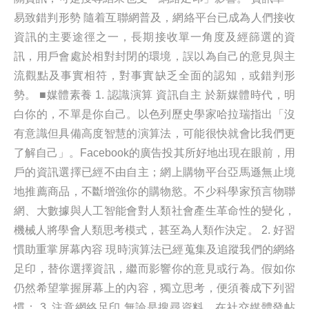
易致錯判形勢 隨着互聯網普及，網絡平台已成為人們接收
資訊的主要途徑之一，長期接收單一角度及經篩選的資
訊，用戶會處於相對封閉的環境，誤以為自己的意見與主
流觀點及事實相符，對事實缺乏全面的認知，或錯判形
勢。 ■媒體素養 1. 認識演算 資訊自主 於新媒體時代，明
白你的，不單是你自己。以色列歷史學家哈拉瑞指出「沒
有意識但具備高度智慧的演算法，可能很快就會比我們更
了解自己」。Facebook的廣告投其所好地出現在眼前，用
戶的資訊選擇已經不由自主；網上購物平台亞馬遜無止境
地推薦商品，不斷增強你的購物慾。不少科學家預言物聯
網、大數據與人工智能會對人類社會產生革命性的變化，
機械人將學會人類思考模式，甚至為人類作決定。 2. 好習
慣助重掌屏幕內容 現時演算法已經蒐集及追蹤我們的網絡
足印，替你選擇資訊，繼而影響你的意見或行為。假如你
仍然希望掌握屏幕上的內容，獨立思考，便須養成下列習
慣： 3. 注意網絡足印 無論是搜尋資料、在社交媒體發帖