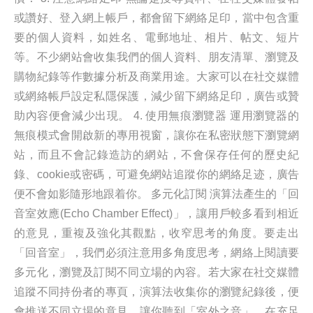
或讚好、登入網上帳戶，都會留下網絡足印，當中包含重
要的個人資料，如姓名、電郵地址、相片、帖文、短片
等。不少網站會收集我們的個人資料、朋友清單、瀏覽及
購物紀錄等作數據分析及商業用途。大家可以在社交媒體
或網絡帳戶設定私隱保護，減少留下網絡足印，廣告或贊
助內容便會減少出現。 4. 使用無痕瀏覽器 運用瀏覽器的
無痕模式會開啟新的專用視窗，讓你在私密狀態下瀏覽網
站，而且不會記錄造訪的網站，不會保存任何的歷史紀
錄、cookie或密碼，可避免網站追蹤你的網絡足迹，廣告
便不會如影隨形地跟着你。 多元化訂閱 演算法產生的「回
音室效應(Echo Chamber Effect)」，讓用戶較多看到相近
的意見，重複及強化其觀點，收窄思考的角度。要走出
「回音室」，我們必須注意用多角度思考，網絡上閱讀要
多元化，瀏覽及訂閱不同立場的內容。若大家在社交媒體
追蹤不同持份者的專頁，演算法收集你的瀏覽紀錄後，便
會推送不同立場的意見，讓你聽到「室外之音」，在充足