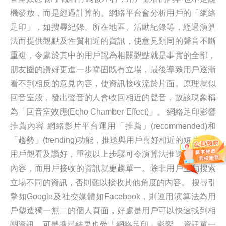
機發放，而是經過計算的。網絡平台會分析用戶的「網絡
足印」，如搜尋紀錄、所在地區、活動紀錄等，經過演算
法而提供觀點及性質相近的資訊，使意見類同的聲音不斷
重複，令處於其中的用戶認為相關觀點就是事實的全部，
朋友圈的讚好更進一步鞏固既有立場，最後導致用戶逐漸
看不到相反的意見內容，使資訊接收流於片面。原理就似
回音室般，發出聲音的人會收回相近的聲音，故該現象稱
為「回音室效應(Echo Chamber Effect)」。 網絡足印影響
推薦內容 網絡影片平台運用「推薦」(recommended)和
「趨勢」(trending)功能，推送與用戶喜好相近的短片，讓
用戶觀看及讚好，重複以上步驟可令演算法推送更準確的
內容，而用戶接收的資訊就更趨單一。除非用戶主動搜索
立場不同的資訊，否則難以接收其他角度的內容。 搜尋引
擎如Google及社交媒體如Facebook，則運用演算法為用
戶塑造獨一無二的個人頁面，好處是用戶可以快速找到相
關資訊，可是搜尋結果也受「網絡足印」影響。 資訊單一