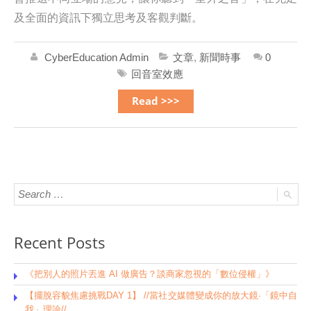
及全面的資訊下獨立思考及客觀判斷。
CyberEducation Admin
文章
,
新聞時事
0
回音室效應
Read >>>
Recent Posts
《把別人的照片丟進 AI 做廣告？談商家忽視的「數位侵權」》
【擺脫容貌焦慮挑戰DAY 1】 //當社交媒體變成你的放大鏡·「鏡中自
我」理論//