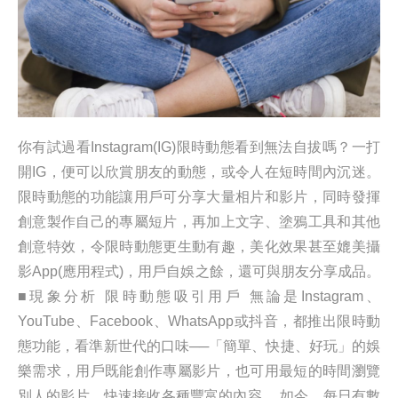
你有試過看Instagram(IG)限時動態看到無法自拔嗎？一打
開IG，便可以欣賞朋友的動態，或令人在短時間內沉迷。
限時動態的功能讓用戶可分享大量相片和影片，同時發揮
創意製作自己的專屬短片，再加上文字、塗鴉工具和其他
創意特效，令限時動態更生動有趣，美化效果甚至媲美攝
影App(應用程式)，用戶自娛之餘，還可與朋友分享成品。
■現象分析 限時動態吸引用戶 無論是Instagram、
YouTube、Facebook、WhatsApp或抖音，都推出限時動
態功能，看準新世代的口味──「簡單、快捷、好玩」的娛
樂需求，用戶既能創作專屬影片，也可用最短的時間瀏覽
別人的影片，快速接收各種豐富的內容。 如今，每日有數