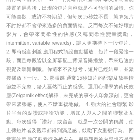
裝置的屏幕後，出現的短片內容就是不可預測的回饋。你
可能喜歡，或許不符期望，但每次15秒並不長，就算短片
不討好都不會帶來過多的負面情緒。反而每次不知好壞的
影片，會帶來間歇性的快感(又稱間歇性變量獎勵，
intermittent variable rewards)，讓人更期待下一段短片。
2. 即時感官刺激 應用程式預設自動播放，短片一段緊接一
段，而且每段皆以全屏幕配上背景音樂播放，帶來迅速的
視覺及聽覺刺激。你還來不及思考，短片已經結束，並緊
接播放下一段。 3. 緊張感 通常15秒短片的配樂及故事情
節並不完整，給人戛然而止的感覺。運用心理學的蔡氏效
應(Zeigarnik effect)解釋，未完成的事令人印象深刻，更會
帶來緊張感，使人不斷重複地做。 4. 強大的社會聯繫 影
片平台的點讚或評論功能，增加人與人之間的聯繫及互
動。每次獲得「讚好」或留言，就是一次公開的稱讚，使
上傳短片者及觀眾都得到滿足感，鼓勵下次重複行為。 回
音室效應 除了觀看行為被左右，用戶觀看的內容也不是隨