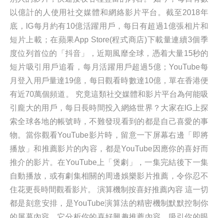
以億計的人使用社交媒體和網絡影片平台。截至2018年
底，IG每月約有10億活躍用戶，每日有超過1億張相片和
短片上載；在蘋果App Store(程式商店)下載量連續3個季
度位列首位的「抖音」，近期風靡全球，憑着大量15秒的
短片吸引用戶追看，每月活躍用戶超過5億；YouTube每
月登入用戶量達19億，每日觀看時數達10億，單在香港便
有近70萬個頻道。 究竟這類社交媒體和影片平台為何能吸
引龐大的用戶，每日長時間投入網絡世界？大家在IG上探
索全球各地的帳號時，不難發現看到的都是自己喜愛的事
物。當你觀看YouTube影片時，留意一下屏幕右邊「即將
播放」和推薦影片的內容，都是YouTube因應你的喜好而
推介的影片。在YouTube上「煲劇」，一集完結後下一集
自動播放，或有劇集相關的周邊娛樂影片推薦，令你忍不
住花更長時間觀看影片。 演算機制按喜好推薦內容 這一切
都是刻意安排，是YouTube演算法的精密機制默默控制你
的屏幕內容，它分析你的喜好興趣推薦內容，吸引你的眼