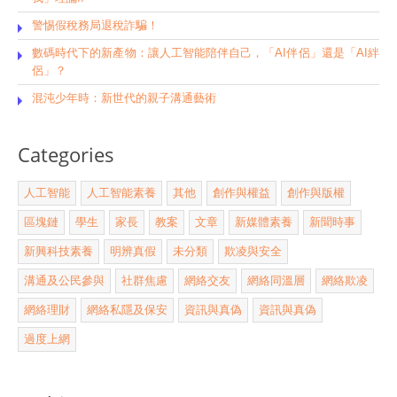
警惕假稅務局退稅詐騙！
數碼時代下的新產物：讓人工智能陪伴自己，「AI伴侶」還是「AI絆
侶」？
混沌少年時：新世代的親子溝通藝術
Categories
人工智能
人工智能素養
其他
創作與權益
創作與版權
區塊鏈
學生
家長
教案
文章
新媒體素養
新聞時事
新興科技素養
明辨真假
未分類
欺凌與安全
溝通及公民參與
社群焦慮
網絡交友
網絡同溫層
網絡欺凌
網絡理財
網絡私隱及保安
資訊與真偽
資訊與真偽
過度上網