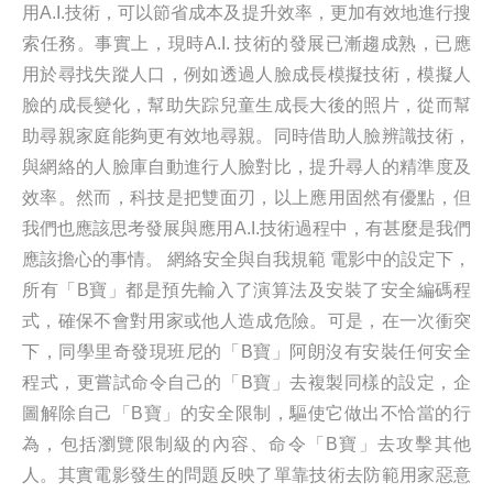
用A.I.技術，可以節省成本及提升效率，更加有效地進行搜
索任務。事實上，現時A.I. 技術的發展已漸趨成熟，已應
用於尋找失蹤人口，例如透過人臉成長模擬技術，模擬人
臉的成長變化，幫助失踪兒童生成長大後的照片，從而幫
助尋親家庭能夠更有效地尋親。同時借助人臉辨識技術，
與網絡的人臉庫自動進行人臉對比，提升尋人的精準度及
效率。然而，科技是把雙面刃，以上應用固然有優點，但
我們也應該思考發展與應用A.I.技術過程中，有甚麼是我們
應該擔心的事情。 網絡安全與自我規範 電影中的設定下，
所有「B寶」都是預先輸入了演算法及安裝了安全編碼程
式，確保不會對用家或他人造成危險。可是，在一次衝突
下，同學里奇發現班尼的「B寶」阿朗沒有安裝任何安全
程式，更嘗試命令自己的「B寶」去複製同樣的設定，企
圖解除自己「B寶」的安全限制，驅使它做出不恰當的行
為，包括瀏覽限制級的內容、命令「B寶」去攻擊其他
人。其實電影發生的問題反映了單靠技術去防範用家惡意