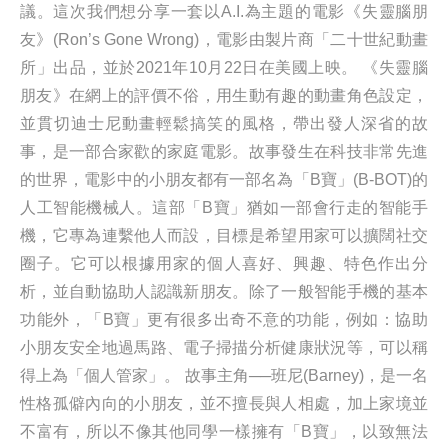
議。這次我們想分享一套以A.I.為主題的電影《失靈腦朋
友》(Ron’s Gone Wrong)，電影由製片商「二十世紀動畫
所」出品，並於2021年10月22日在美國上映。 《失靈腦
朋友》在網上的評價不俗，用生動有趣的動畫角色設定，
並貫切迪士尼動畫輕鬆搞笑的風格，帶出發人深省的故
事，是一部合家歡的家庭電影。故事發生在科技非常先進
的世界，電影中的小朋友都有一部名為「B寶」(B-BOT)的
人工智能機械人。這部「B寶」猶如一部會行走的智能手
機，它專為連繫他人而設，目標是希望用家可以擴闊社交
圈子。它可以根據用家的個人喜好、興趣、特色作出分
析，並自動協助人認識新朋友。除了一般智能手機的基本
功能外，「B寶」更有很多出奇不意的功能，例如：協助
小朋友安全地過馬路、電子掃描分析健康狀況等，可以稱
得上為「個人管家」。 故事主角──班尼(Barney)，是一名
性格孤僻內向的小朋友，並不擅長與人相處，加上家境並
不富有，所以不像其他同學一樣擁有「B寶」，以致無法