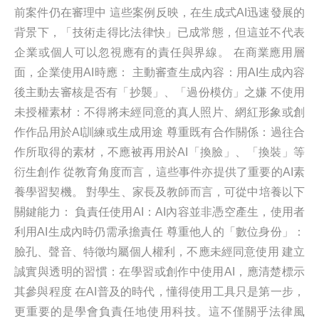
前案件仍在審理中 這些案例反映，在生成式AI迅速發展的
背景下，「技術走得比法律快」已成常態，但這並不代表
企業或個人可以忽視應有的責任與界線。 在商業應用層
面，企業使用AI時應： 主動審查生成內容：用AI生成內容
後主動去審核是否有「抄襲」、「過份模仿」之嫌 不使用
未授權素材：不得將未經同意的真人照片、網紅形象或創
作作品用於AI訓練或生成用途 尊重既有合作關係：過往合
作所取得的素材，不應被再用於AI「換臉」、「換裝」等
衍生創作 從教育角度而言，這些事件亦提供了重要的AI素
養學習契機。 對學生、家長及教師而言，可從中培養以下
關鍵能力： 負責任使用AI：AI內容並非憑空產生，使用者
利用AI生成內時仍需承擔責任 尊重他人的「數位身份」：
臉孔、聲音、特徵均屬個人權利，不應未經同意使用 建立
誠實與透明的習慣：在學習或創作中使用AI，應清楚標示
其參與程度 在AI普及的時代，懂得使用工具只是第一步，
更重要的是學會負責任地使用科技。這不僅關乎法律風