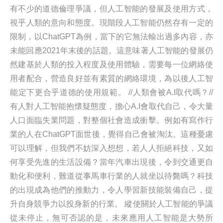
有不少的道德倫理爭議，但人工智能的發展及使用方式，
視乎人類的意向和態度。現階段人工智能仍然存有一定的
限制，以ChatGPT為例，當下的它無法輸出過多內容，亦
未能回應2021年末後的話題。這意味著人工智能的發展仍
然建基於人類的投入程度及使用體驗，需要每一位網絡使
用者配合，營造良好並有素質的網絡環境，為以後人工智
能定下更合乎道德的使用規範。 //人類會被A.I取代嗎？//
有人對人工智能抱懷疑態度，擔心A.I會取代自己，令大量
人口面臨失業問題，對整個社會造成衝擊。例如有寫作行
業的人在ChatGPT面世後，覺得自己會被淘汰。這種憂慮
可以理解，但我們不妨深入想想，若人人拒絕科技，又如
何享受先進的生活設備？當年汽車出現後，令到交通更自
動化和便利，難道從事馬車行業的人就坐以待斃嗎？科技
的出現成為他們的推動力，令人學習新技能裝備自己，提
升自身競爭力以投身新的行業。 縱使關於人工智能的爭議
從未停止，無可否認的是，未來應用人工智能是大勢所