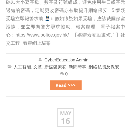
碼以大小寫字母、數字及符號組成，避免使用生日或字元
過短的密碼，定期更改密碼亦有助提升網絡保安 5.懷疑
受騙立即報警求助
‍♀ 假如懷疑如果受騙，應該截圖保留
證據，並立即向警方尋求協助、報案處理，電子報案中
心：https://www.police.gov.hk/ 【媒體素養動畫短片】社
交工程│看穿網上騙案
CyberEducation Admin
人工智能
,
文章
,
新媒體素養
,
新聞時事
,
網絡私隱及保安
0
Read >>>
MAY
16