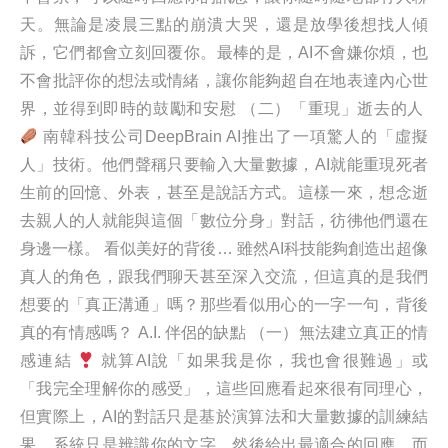
天。無論是凌晨三點的崩潰大哭，還是放學後想找人傾
訴，它們都會立刻回覆你。最棒的是，AI不會嫌你煩，也
不會批評你的想法或情緒，讓你能夠超自在地表達內心世
界，並得到即時的鼓勵和安慰 （二）「重現」逝去的人
南韓科技公司DeepBrain AI推出了一項驚人的「虛擬
人」技術。他們聲稱只要輸入大量數據，AI就能重現死者
生前的回憶、外表，甚至是說話方式。這樣一來，想念逝
去親人的人就能與這個「數位分身」對話，彷彿他們還在
身邊一樣。 看似美好的背後… 雖然AI科技能夠創造出超像
真人的角色，跟我們聊天甚至深入交流，但這真的是我們
想要的「真正溝通」嗎？那些看似用心的一字一句，背後
真的有情感嗎？ A.I. 伴侶的缺點 （一）無法建立真正的情
感連結
就算AI說「如果我是你，我也會很難過」或
「我完全理解你的感受」，這些回應看起來很有同理心，
但實際上，AI的對話只是基於演算法和大量數據的訓練結
果。系統只是辨識你的文字，然後給出最適合的回應，而