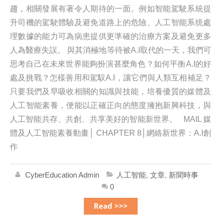
趨，相關發展有著令人期待的一面。例如智能駕駛系統提
升司機的駕駛體驗及避免道路上的危險、人工智能系统處
理數據的能力可為病患提供更準確的治療方案及避免更多
人為醫療失誤。 與其消極地等待被A.I取代的一天，我們可
思考自己在未來世界能夠扮演甚麼角色？如何平衡A.I的好
處及挑戰？怎樣善用和駕馭A.I，讓它們與人類互相補足？
只要我們及早吸收相關的知識與技能，培養優質的媒體及
人工智能素養，便能以正確正向的態度擁抱新興科技，與
人工智能共存、共創、共享美好的智能新世界。 MAIL 媒
體及人工智能素養動畫│ CHAPTER 8│網絡新世界：A.I創
作
CyberEducation Admin
人工智能
,
文章
,
新聞時事
0
Read >>>