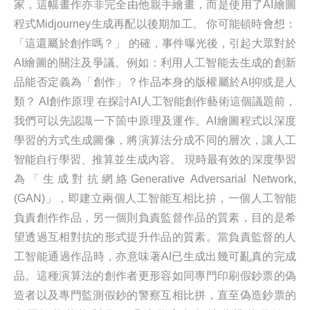
家，這幅畫作亦非完全由他親手繪畫，而是使用了AI繪圖
程式Midjourney生成再配以後期加工。 你可能頓時會想：
「這還屬於創作嗎？」 的確，事件曝光後，引起大眾對於
AI繪圖的關注及爭議。例如：利用人工智能去生成的創新
品能否定義為「創作」？作品本身的版權屬於AI抑或是人
類？ AI創作原理 在探討AI人工智能創作藝術這個議題前，
我們可以先認識一下箇中原理及運作。AI繪圖程式以深度
學習的方式生成圖像，將演算法分成不同的層次，讓人工
智能自行學習、推算並生成內容。 現時最有效的深度學習
為「生成對抗網絡Generative Adversarial Network,
(GAN)」，即建立兩個人工智能互相比拚，一個人工智能
負責創作作品，另一個則負責監督作品的質素，目的是希
望透過互相對抗的形式提升作品的質素。當負責監督的人
工智能通過作品時，亦意味著AI已生成出幾可亂真的完成
品。這種演算法的創作者更形容如同專門印刷假鈔票的偽
造者以及專門監測假鈔的警察互相比拼，直至偽造鈔票的