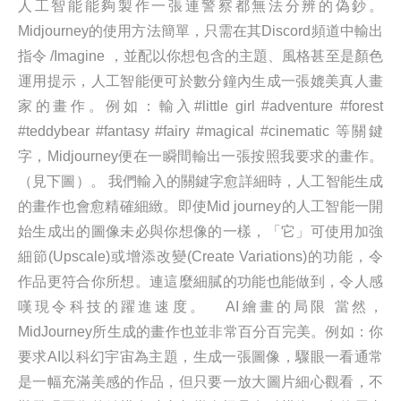
人工智能能夠製作一張連警察都無法分辨的偽鈔。
Midjourney的使用方法簡單，只需在其Discord頻道中輸出
指令 /Imagine ，並配以你想包含的主題、風格甚至是顏色
運用提示，人工智能便可於數分鐘內生成一張媲美真人畫
家的畫作。例如：輸入#little girl #adventure #forest
#teddybear #fantasy #fairy #magical #cinematic 等關鍵
字，Midjourney便在一瞬間輸出一張按照我要求的畫作。
（見下圖）。 我們輸入的關鍵字愈詳細時，人工智能生成
的畫作也會愈精確細緻。即使Mid journey的人工智能一開
始生成出的圖像未必與你想像的一樣，「它」可使用加強
細節(Upscale)或增添改變(Create Variations)的功能，令
作品更符合你所想。連這麼細膩的功能也能做到，令人感
嘆現令科技的躍進速度。 AI繪畫的局限 當然，
MidJourney所生成的畫作也並非常百分百完美。例如：你
要求AI以科幻宇宙為主題，生成一張圖像，驟眼一看通常
是一幅充滿美感的作品，但只要一放大圖片細心觀看，不