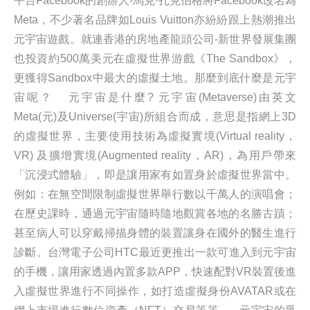
平台Facebook的創辦人-馬克·扎克伯格將Facebook改名為
Meta，不少著名品牌如Louis Vuitton亦紛紛跟上熱潮推出
元宇宙遊戲。就連香港的房地產龍頭公司-新世界發展集團
也投資約500萬美元在虛擬世界游戲《The Sandbox》，
更獲得Sandbox中最大的虛擬土地。那麼到底什麼是元宇
宙呢？ 元宇宙是什麼? 元宇宙(Metaverse)由英文
Meta(元)及Universe(宇宙)所組合而成，意思是指網上3D
的虛擬世界，主要使用技術為虛擬實境(Virtual reality，
VR) 及擴增實境(Augmented reality，AR)，為用戶帶來
「沉浸式體驗」，即是讓用家有如置身於虛擬世界當中。
例如：在無空間限制虛擬世界舉行數以千萬人的演唱會；
在歷史課時，通過元宇宙隨時隨地觀賞各地的名勝古蹟；
甚至病人可以穿戴掃描身體的裝置讓身在國外的醫生進行
診斷。台灣電子公司HTC最近更推出一款可進入到元宇宙
的手機，讓用家透過內置多款APP，快速配對VR裝置後進
入虛擬世界進行不同操作，如打造虛擬身份AVATAR或在