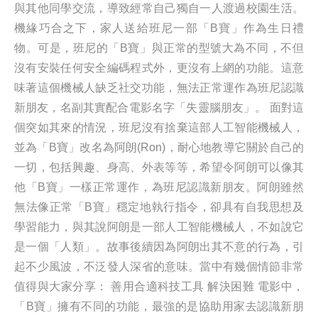
與其他同學交流，導致經常自己獨自一人渡過校園生活。
機緣巧合之下，家人送給班尼一部「B寶」作為生日禮
物。可是，班尼的「B寶」與正常的型號大為不同，不但
沒有安裝任何安全編碼程式外，更沒有上網的功能。這意
味著這個機械人缺乏社交功能，無法正常運作為班尼認識
新朋友，名副其實配合電影名字「失靈腦朋友」。 面對這
個突如其來的情況，班尼沒有捨棄這部人工智能機械人，
並為「B寶」改名為阿朗(Ron)，耐心地教導它關於自己的
一切，包括興趣、身高、外表等等，希望令阿朗可以像其
他「B寶」一樣正常運作，為班尼認識新朋友。阿朗雖然
無法像正常「B寶」穩定地執行指令，卻具有自我思想及
學習能力，與其說阿朗是一部人工智能機械人，不如說它
是一個「人類」。故事後續因為阿朗出其不意的行為，引
起不少風波，不泛發人深省的意味。當中有幾個情節非常
值得與大家分享： 善用合適科技工具 解決困難 電影中，
「B寶」擁有不同的功能，最強的是協助用家去認識新朋