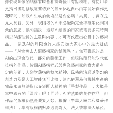
難發現圖像的結構有時會相當奇怪且有點模糊。有使用者
更指出後期修改這些瑕疵的甚至比起自己由零開始創作更
花時間，所以AI生成的藝術品是否必屬「高質」，實在是
見人見智。另外，現階段的AI未必能夠完全準確消化到詞
彙的意思，換句話說，這類AI繪圖的用家或需要多花時間
構思AI能理解的主題與內容，才可有效產出心目中的藝術
品。 談及AI的局限也許未能安撫大家心中的最大疑慮
——「AI會奪去人類藝術家的飯碗嗎？」無可否認的是，
AI的出現會取代一部分的藝術工作，但現階段只能取代低
技術的作品，皆因AI藝術程式與專業藝術家的實力還有一
定的差距，人類對藝術的執著精神、風格的演繹以變幻的
創造力及是人工智能無可比擬，這也解釋為何機械生產的
物品永遠無法取代充滿匠人精神的「手製作品」，大概是
當中獨有的「溫度」吧！同時，AI雖然能夠創作作品，但
作品的版權仍然是屬於人類。根據《中華人民共和國著作
權法》，享有版權的對象必需為人、法人或非法人單位。