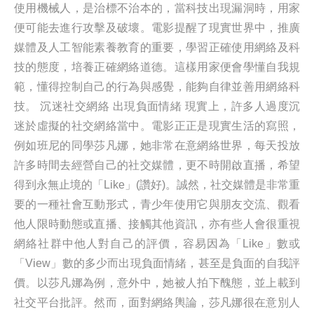
使用機械人，是治標不治本的，當科技出現漏洞時，用家
便可能去進行攻擊及破壞。電影提醒了現實世界中，推廣
媒體及人工智能素養教育的重要，學習正確使用網絡及科
技的態度，培養正確網絡道德。這樣用家便會學懂自我規
範，懂得控制自己的行為與感覺，能夠自律並善用網絡科
技。 沉迷社交網絡 出現負面情緒 現實上，許多人過度沉
迷於虛擬的社交網絡當中。電影正正是現實生活的寫照，
例如班尼的同學莎凡娜，她非常在意網絡世界，每天投放
許多時間去經營自己的社交媒體，更不時開啟直播，希望
得到永無止境的「Like」(讚好)。誠然，社交媒體是非常重
要的一種社會互動形式，青少年使用它與朋友交流、觀看
他人限時動態或直播、接觸其他資訊，亦有些人會很重視
網絡社群中他人對自己的評價，容易因為「Like」數或
「View」數的多少而出現負面情緒，甚至是負面的自我評
價。以莎凡娜為例，意外中，她被人拍下醜態，並上載到
社交平台批評。然而，面對網絡輿論，莎凡娜很在意別人