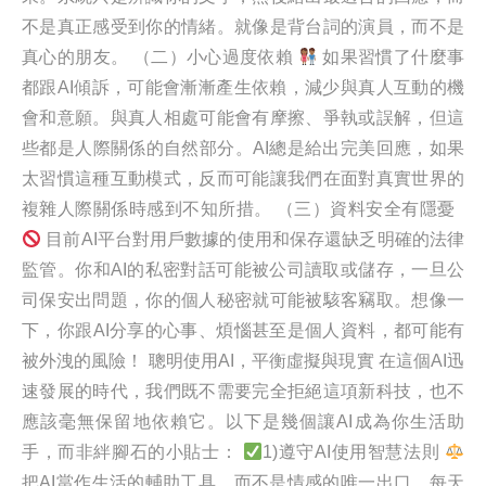
不是真正感受到你的情緒。就像是背台詞的演員，而不是
真心的朋友。 （二）小心過度依賴
如果習慣了什麼事
都跟AI傾訴，可能會漸漸產生依賴，減少與真人互動的機
會和意願。與真人相處可能會有摩擦、爭執或誤解，但這
些都是人際關係的自然部分。AI總是給出完美回應，如果
太習慣這種互動模式，反而可能讓我們在面對真實世界的
複雜人際關係時感到不知所措。 （三）資料安全有隱憂
目前AI平台對用戶數據的使用和保存還缺乏明確的法律
監管。你和AI的私密對話可能被公司讀取或儲存，一旦公
司保安出問題，你的個人秘密就可能被駭客竊取。想像一
下，你跟AI分享的心事、煩惱甚至是個人資料，都可能有
被外洩的風險！ 聰明使用AI，平衡虛擬與現實 在這個AI迅
速發展的時代，我們既不需要完全拒絕這項新科技，也不
應該毫無保留地依賴它。以下是幾個讓AI成為你生活助
手，而非絆腳石的小貼士：
1)遵守AI使用智慧法則
把AI當作生活的輔助工具，而不是情感的唯一出口。每天