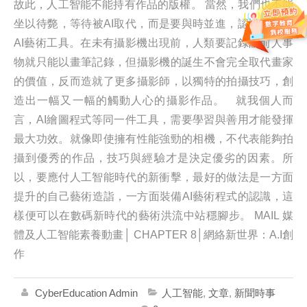
故此，人工智能不能持有作品的版權。 當然，我們也不能
坐以待斃，等待被AI取代，而是要與時並進，認識與善用
AI藝術工具。在未有攝影機出現前，人類要記錄眼前人事
物就只能以畫筆記錄，但攝影機的誕生不會完全取代畫家
的價值，反而造就了更多攝影師，以獨特的拍攝技巧，創
造出一幅又一幅的觸動人心的攝影作品。 就我個人而
言，AI繪圖程式等同一件工具，需要學習與善用才能發揮
最大功效。就像即使擁有性能強勁的相機，不代表能夠拍
攝到優秀的作品，技巧與經驗才是決定優劣的因素。所
以，要應付人工智能時代的新衝擊，最好的做法是一方面
提升的自己藝術造詣，一方面裝備AI藝術程式的認識，這
樣便可以在數碼新時代的藝術洪流中站穩腳步。 MAIL 媒
體及人工智能素養動畫│ CHAPTER 8│網絡新世界：A.I創
作
CyberEducation Admin
人工智能
,
文章
,
新聞時事