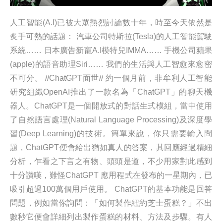
人工智能(A.I)已被大眾熱烈討論數十年，時至今天依然是
炙手可熱的話題： 汽車公司特斯拉(Tesla)的人工智能駕駛
系統…… 日本廣告新寵A.I模特兒IMMA…… 手機公司蘋果
(apple)的語音助理Siri…… 我們的生活與人工智愈來愈密
不可分。 //ChatGPT面世// 約一個月前，非牟利人工智能
研究組織OpenAI推出了一款名為「ChatGPT」的聊天機
器人。ChatGPT是一個開放式的對話生式模組，當中使用
了自然語言處理(Natural Language Processing)及深度學
習(Deep Learning)的技術。簡單來說，你只需要輸入問
題，ChatGPT便會給出猶如真人的答案，其回應經過精細
分析，乍看之下言之有物、頭頭是道，不少用家對此感到
十分讚嘆，難怪ChatGPT 應用程式在發布的一星期內，已
吸引超過100萬個用戶使用。 ChatGPT的基本功能是回答
問題，例如當你詢問：「如何製作紐約芝士蛋糕？」不出
數秒它便會詳細列出製作蛋糕的材料、方法及步驟。有人