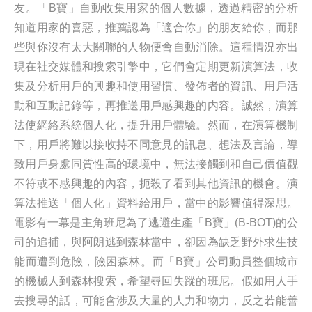
友。「B寶」自動收集用家的個人數據，透過精密的分析
知道用家的喜惡，推薦認為「適合你」的朋友給你，而那
些與你沒有太大關聯的人物便會自動消除。這種情況亦出
現在社交媒體和搜索引擎中，它們會定期更新演算法，收
集及分析用戶的興趣和使用習慣、發佈者的資訊、用戶活
動和互動記錄等，再推送用戶感興趣的内容。誠然，演算
法使網絡系統個人化，提升用戶體驗。然而，在演算機制
下，用戶將難以接收持不同意見的訊息、想法及言論，導
致用戶身處同質性高的環境中，無法接觸到和自己價值觀
不符或不感興趣的內容，扼殺了看到其他資訊的機會。演
算法推送「個人化」資料給用戶，當中的影響值得深思。
電影有一幕是主角班尼為了逃避生產「B寶」(B-BOT)的公
司的追捕，與阿朗逃到森林當中，卻因為缺乏野外求生技
能而遭到危險，險困森林。而「B寶」公司動員整個城市
的機械人到森林搜索，希望尋回失蹤的班尼。假如用人手
去搜尋的話，可能會涉及大量的人力和物力，反之若能善