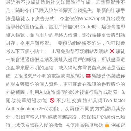
最近有不少騙徒透過社交媒體進行詐騙，若然警覺性不
足，隨時令自己跌入陷阱並蒙受金錢損失。最新的詐騙手
法是騙徒以下廣告形式，令虛假的WhatsApp網頁出現在
搜尋器的置頂位置，當用戶掃描QR Code時，騙徒會隨即
駭入帳號，並向用戶的聯絡人借錢，部分騙徒更會將對話
封存，令用戶難察覺。 要預防網絡騙案陷阱，你可以參
考以下五個小貼士： 1.避免點擊可疑網站及網站
騙徒
一般會透過虛假連結及網址入侵用戶的帳號，所以盡量避
免點擊來歷不明的連結，載入網站亦需要留意網址是否正
確 2.拒接來歷不明的電話或開啟視訊
騙徒會偽裝成你
的親友獲取你的個人資料，更可能會在視訊的過程將你的
外貌截圖，利用A.I.偽造虛假的影片後進行敲詐或勒索 3.
開啟雙重認證功能
不少社交媒體都具備Two factor
Authentication (2FA)功能，以兩種不同的方式證明其身
分，例如需輸入PIN碼或電郵認證，確保帳戶的身份已驗
證，減低被黑客入侵的機會 4.使用高強度密碼
例如密