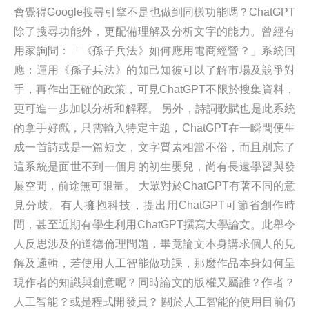
會覺得Google搜尋引擎不是也做到同樣功能嗎？ChatGPT
除了搜尋功能外，更配備理解及分析文字的能力。曾經有
用家詢問：「《孫子兵法》如何應用電商經營？」系統回
應：運用《孫子兵法》的知己知彼可以了解市場及競爭對
手，再作出正確的政策，可見ChatGPT不限於搜集資料，
更可進一步加以分析和解釋。 另外，詩詞歌賦也是此系統
的拿手好戲，只需輸入特定主題，ChatGPT在一瞬間便生
成一首詩或是一篇短文，文字質素相當不俗，而且別忘了
這系統是面世不到一個月的初生嬰兒，尚有長遠學習與發
展空間，前途無可限量。 大眾對於ChatGPT有著不同的意
見分歧。有人擁抱科技，提出用ChatGPT可節省創作時
間，甚至近期有學生利用ChatGPT撰寫大學論文。此舉令
人反思涉及的道德倫理問題，畢竟論文本身講求個人的見
解及邏輯，若使用人工智能做功課，那麼作品本身如何呈
現作者的知識與創意呢？同時論文的版權又屬誰？作者？
人工智能？或是程式開發員？ 關於人工智能的使用目前仍