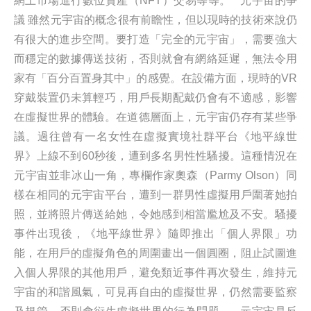
網上市場進行數位資產（NFT）交易等等。 元宇宙的爭
議 雖然元宇宙的概念很有前瞻性，但以現時的技術來說仍
有很大的進步空間。要打造「完全的元宇宙」，需要強大
而穩定的數據傳送技術，否則就會有網絡延遲，無法令用
家有「百分百置身其中」的感覺。在設備方面，現時的VR
穿戴裝置仍未算輕巧，用戶長期配戴仍會有不適感，影響
在虛擬世界的體驗。在道德層面上，元宇宙仍存有某些爭
議。過往曾有一名女性在虛擬實境社群平台《地平線世
界》上線不到60秒後，遭到多名男性性騷擾。這種情況在
元宇宙並非冰山一角，專欄作家奧森（Parmy Olson）同
樣在相同的元宇宙平台，遭到一群男性虛擬用戶圍著她拍
照，並將照片傳送給她，令她感到相當尷尬及不安。騷擾
事件出現後，《地平線世界》隨即推出「個人界限」功
能，在用戶的虛擬角色的周圍畫出一個圓圈，阻止試圖進
入個人界限的其他用戶，避免類近事件再次發生，維持元
宇宙的和諧風氣，可見再自由的虛擬世界，仍然需要監察