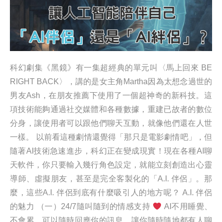
科幻劇集《黑鏡》有一集超經典的單元叫〈馬上回來 BE
RIGHT BACK〉，講的是女主角Martha因為太想念過世的
男友Ash，在朋友推薦下使用了一個超神奇的新科技。這
項技術能夠通過社交媒體和各種數據，重建已故者的數位
分身，讓使用者可以跟他們聊天互動，就像他們還在人世
一樣。 以前看這種劇情還覺得「那只是電影劇情吧」，但
隨著AI技術急速進步，科幻正在變成現實！現在各種AI聊
天軟件，你只要輸入幾行角色設定，就能立刻創造出心靈
導師、虛擬朋友，甚至是完全客製化的「A.I. 伴侶」。那
麼，這些A.I. 伴侶到底有什麼吸引人的地方呢？ A.I. 伴侶
的魅力 （一）24/7隨叫隨到的情感支持
AI不用睡覺、
不會累，可以隨時回應你的訊息，讓你隨時隨地都有人聊