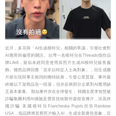
近月，多宗與「AI生成模特兒」相關的爭議，引發社會對
AI應用與倫理的關注。台灣一名模特兒在Threads指控品
牌Life8，疑似未經同意使用其照片生成AI模特兒販售服
飾。雖然品牌回應「並非以特定人士為對象」，但生成圖
片卻出現與事主相同的獨特紋身，引發公眾質疑。事件最
終雖以下架商品告一段落，但亦反映部分企業對AI應用缺
乏基本素養。 類似事件亦在全球發生： 韓國女星李智慧被
詐騙集團利用AI換臉及聲音技術製作虛假宣傳片，涉及跨
國詐騙 美國模特兒Francheska Pujols控告Rainbow
USA，指品牌將其舊照片輸入AI，生成全新廣告形象，目