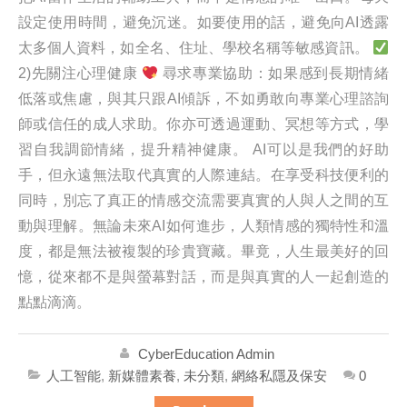
設定使用時間，避免沉迷。如要使用的話，避免向AI透露
太多個人資料，如全名、住址、學校名稱等敏感資訊。
2)先關注心理健康
尋求專業協助：如果感到長期情緒
低落或焦慮，與其只跟AI傾訴，不如勇敢向專業心理諮詢
師或信任的成人求助。你亦可透過運動、冥想等方式，學
習自我調節情緒，提升精神健康。 AI可以是我們的好助
手，但永遠無法取代真實的人際連結。在享受科技便利的
同時，別忘了真正的情感交流需要真實的人與人之間的互
動與理解。無論未來AI如何進步，人類情感的獨特性和溫
度，都是無法被複製的珍貴寶藏。畢竟，人生最美好的回
憶，從來都不是與螢幕對話，而是與真實的人一起創造的
點點滴滴。
CyberEducation Admin
人工智能
,
新媒體素養
,
未分類
,
網絡私隱及保安
0