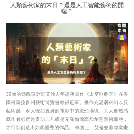
人類藝術家的末日？還是人工智能藝術的開
端？
39歲的遊戲設計師艾倫去年憑藉畫作《太空歌劇院》在美
國科羅拉多州藝術博覽會奪得冠軍。畫作充滿著科幻以及
藝術感，令人恍如置身於電影中的魔幻場境，旁人自然感
慨作者必定是畫功非凡或是充滿如梵高般創意藝術細胞，
才可以創造出如此優秀的作品。 事實上，艾倫並非專業畫