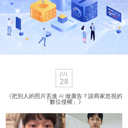
JUL
28
《把別人的照片丟進 AI 做廣告？談商家忽視的
「數位侵權」》