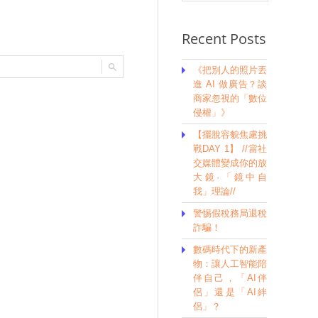
Recent Posts
《把別人的照片丟
進 AI 做廣告？談
商家忽視的「數位
侵權」》
【擺脫容貌焦慮挑
戰DAY 1】 //當社
交媒體變成你的放
大鏡·「鏡中自
我」理論//
警惕假稅務局退稅
詐騙！
數碼時代下的新產
物：讓人工智能陪
伴自己，「AI伴
侶」還是「AI絆
侶」？