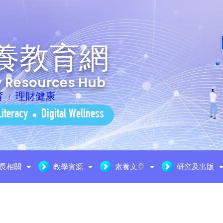
養教育網
cy Resources Hub
育
理財健康
Literacy
Digital Wellness
長相關
教學資源
素養文章
研究及出版