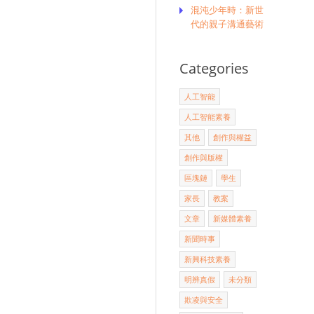
混沌少年時：新世
代的親子溝通藝術
Categories
人工智能
人工智能素養
其他
創作與權益
創作與版權
區塊鏈
學生
家長
教案
文章
新媒體素養
新聞時事
新興科技素養
明辨真假
未分類
欺凌與安全