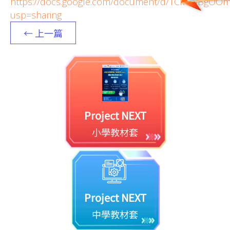
https://docs.google.com/document/d/1Ck4iwBg
usp=sharing
← 上一篇
Project NEXT
小學教材套
Project NEXT
中學教材套