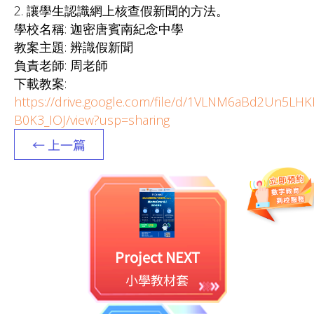
2. 讓學生認識網上核查假新聞的方法。
學校名稱: 迦密唐賓南紀念中學
教案主題: 辨識假新聞
負責老師: 周老師
下載教案:
https://drive.google.com/file/d/1VLNM6aBd2Un5LH
B0K3_IOJ/view?usp=sharing
← 上一篇
Project NEXT
小學教材套