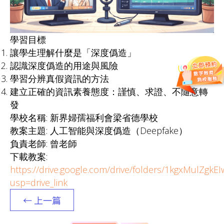
學習目標
讓學生理解什麼是「深度僞造」
認識深度僞造的用途與風險
學習分辨真假資訊的方法
建立正確的資訊素養態度：謹慎、求證、不隨意轉
發
學校名稱: 新界婦孺福利會梁省德學校
教案主題: 人工智能與深度僞造（Deepfake）
負責老師: 曾老師
下載教案:
https://drive.google.com/drive/folders/1kgxMulZgk
usp=drive_link
← 上一篇