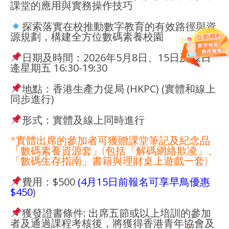
課堂的應用與實務操作技巧
探索落實在校推動數字教育的有效路徑與資
源規劃，構建全方位數碼素養校園
日期及時間：2026年5月8日、15日及22日
逄星期五 16:30-19:30
地點：香港生產力促局 (HKPC) (實體和線上
同步進行)
形式：實體及線上同時進行
*實體出席的參加者可獲贈課堂筆記及紀念品
「數碼素養資源套」(包括「解碼網絡欺凌」、
「數碼生存指南」書籍與理財桌上遊戲一套)
費用：$500
(
4月15日前報名可享早鳥優惠
$450
)
獲發證書條件: 出席五節或以上培訓的參加
者及通過課程考核後，將獲得香港青年協會及