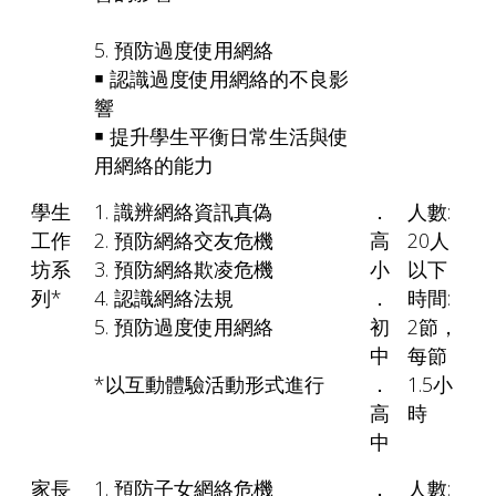
5. 預防過度使用網絡
￭ 認識過度使用網絡的不良影
響
￭ 提升學生平衡日常生活與使
用網絡的能力
學生
1. 識辨網絡資訊真偽
．
人數:
工作
2. 預防網絡交友危機
高
20人
坊系
3. 預防網絡欺凌危機
小
以下
列*
4. 認識網絡法規
．
時間:
5. 預防過度使用網絡
初
2節，
中
每節
*以互動體驗活動形式進行
．
1.5小
高
時
中
家長
1. 預防子女網絡危機
．
人數: