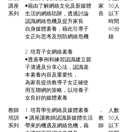
講座
￭藉由了解網絡文化及新媒體
家
50人
系列
生活的網絡陷阱，透過討論
長
以下
認識網絡危機及提升家長
時間:
自身媒體素養，藉此引導子
60分
女正向思考及預防網絡危機
鐘
2. 培育子女網絡素養
￭透過事例和練習認識建立親
子溝通及分享心法，認識基
本素養內容及重要性，
為家長提供教導子女正確使
用互聯網的策略，以培養子
女良好的媒體素養
教師
1. 培育學生網絡及媒體素養
．
人數:
培訓
￭ 講座讓教師認識新媒體生活
教
50人
系列
帶來的機遇及網絡危機，藉
師
以下