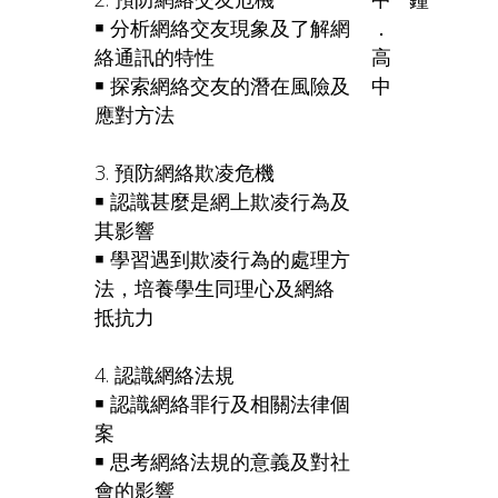
￭ 分析網絡交友現象及了解網
．
絡通訊的特性
高
￭ 探索網絡交友的潛在風險及
中
應對方法
3. 預防網絡欺凌危機
￭ 認識甚麼是網上欺凌行為及
其影響
￭ 學習遇到欺凌行為的處理方
法，培養學生同理心及網絡
抵抗力
4. 認識網絡法規
￭ 認識網絡罪行及相關法律個
案
￭ 思考網絡法規的意義及對社
會的影響