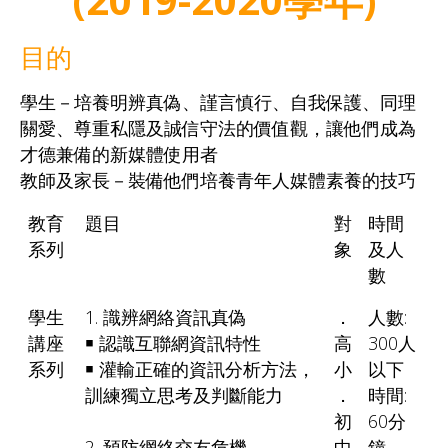
目的
學生－培養明辨真偽、謹言慎行、自我保護、同理
關愛、尊重私隱及誠信守法的價值觀，讓他們成為
才德兼備的新媒體使用者
教師及家長－裝備他們培養青年人媒體素養的技巧
教育
題目
對
時間
系列
象
及人
數
學生
1. 識辨網絡資訊真偽
．
人數:
講座
￭ 認識互聯網資訊特性
高
300人
系列
￭ 灌輸正確的資訊分析方法，
小
以下
訓練獨立思考及判斷能力
．
時間:
初
60分
2. 預防網絡交友危機
中
鐘