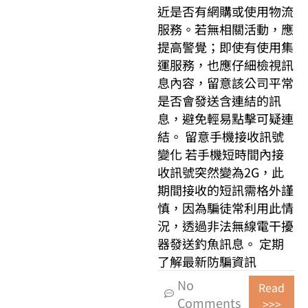
近是否有網購或使用物流
服務。若無相關活動，應
提高警覺；即使有使用集
運服務，也應仔細檢視訊
息內容，留意該公司平常
是否會發送含連結的訊
息，避免輕易點擊可疑連
結。 留意手機接收訊號
變化 若手機短時間內接
收訊號突然變為2G，此
期間接收的短訊需格外謹
慎，因為騙徒常利用此情
況，透過非法無線電干擾
器發送釣魚訊息。 定期
了解最新防騙資訊
No
Read
Comments
>>>