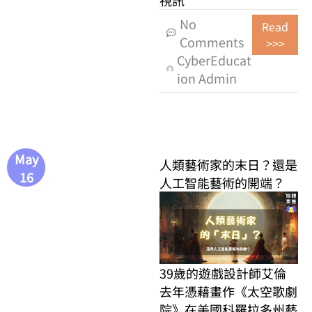
視訊
No
Read
Comments
>>>
CyberEducat
ion Admin
May
人類藝術家的末日？還是
16
人工智能藝術的開端？
39歲的遊戲設計師艾倫
去年憑藉畫作《太空歌劇
院》在美國科羅拉多州藝