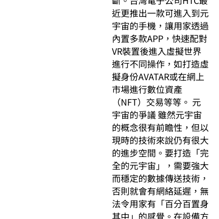
斷。台灣電子公司HTC最
近更推出一款可進入到元
宇宙的手機，讓用家透過
內置多款APP，快速配對
VR裝置後進入虛擬世界
進行不同操作，如打造虛
擬身份AVATAR或在網上
市場進行數位資產
（NFT）交易等等。 元
宇宙的爭議 雖然元宇宙
的概念很有前瞻性，但以
現時的技術來說仍有很大
的進步空間。要打造「完
全的元宇宙」，需要強大
而穩定的數據傳送技術，
否則就會有網絡延遲，無
法令用家有「百分百置身
其中」的感覺。在設備方