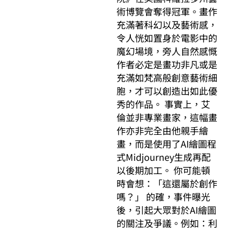
術博覽會奪得冠軍。畫作
充滿著科幻以及藝術感，
令人恍如置身於電影中的
魔幻場境，旁人自然感慨
作者必定是畫功非凡或是
充滿如梵高般創意藝術細
胞，才可以創造出如此優
秀的作品。 事實上，艾
倫並非專業畫家，這幅畫
作亦非完全由他親手繪
畫，而是使用了AI繪圖程
式Midjourney生成再配
以後期加工。 你可能頓
時會想：「這還屬於創作
嗎？」 的確，事件曝光
後，引起大眾對於AI繪圖
的關注及爭議。例如：利