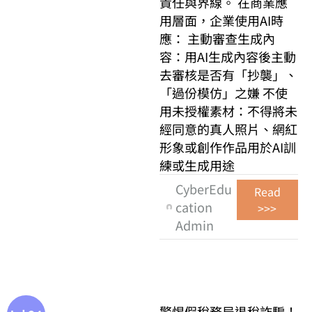
責任與界線。 在商業應
用層面，企業使用AI時
應： 主動審查生成內
容：用AI生成內容後主動
去審核是否有「抄襲」、
「過份模仿」之嫌 不使
用未授權素材：不得將未
經同意的真人照片、網紅
形象或創作作品用於AI訓
練或生成用途
CyberEdu
Read
cation
>>>
Admin
警惕假稅務局退稅詐騙！