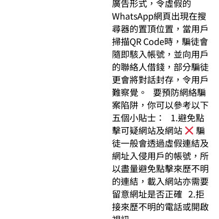
廣告形式，令虛假的
WhatsApp網頁出現在搜
尋器的置頂位置，當用戶
掃描QR Code時，騙徒會
隨即駭入帳號，並向用戶
的聯絡人借錢，部分騙徒
更會將對話封存，令用戶
難察覺。 要預防網絡騙
案陷阱，你可以參考以下
五個小貼士： 1.避免點
擊可疑網站及網站
騙
徒一般會透過虛假連結及
網址入侵用戶的帳號，所
以盡量避免點擊來歷不明
的連結，載入網站亦需要
留意網址是否正確 2.拒
接來歷不明的電話或開啟