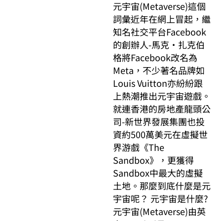
元宇宙(Metaverse)這個
詞彙近年在網上冒起，繼
知名社交平台Facebook
的創辦人-馬克·扎克伯
格將Facebook改名為
Meta，不少著名品牌如
Louis Vuitton亦紛紛跟
上熱潮推出元宇宙遊戲。
就連香港的房地產龍頭公
司-新世界發展集團也投
資約500萬美元在虛擬世
界游戲《The
Sandbox》，更獲得
Sandbox中最大的虛擬
土地。那麼到底什麼是元
宇宙呢？ 元宇宙是什麼?
元宇宙(Metaverse)由英