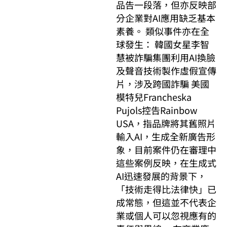
品告一段落，但亦反映部
分企業對AI應用缺乏基本
素養。 類似事件亦在全
球發生： 韓國女星李智
慧被詐騙集團利用AI換臉
及聲音技術製作虛假宣傳
片，涉及跨國詐騙 美國
模特兒Francheska
Pujols控告Rainbow
USA，指品牌將其舊照片
輸入AI，生成全新廣告形
象，目前案件仍在審理中
這些案例反映，在生成式
AI迅速發展的背景下，
「技術走得比法律快」已
成常態，但這並不代表企
業或個人可以忽視應有的