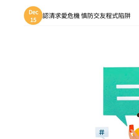
Dec
認清求愛危機 慎防交友程式陷阱
15