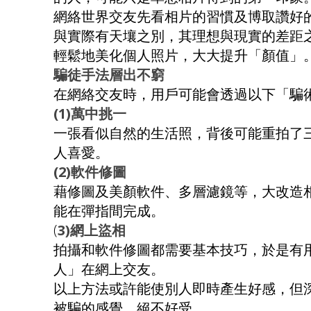
網絡世界交友先看相片的習慣及博取讚好
與實際有天壤之別，其理想與現實的差距
輕鬆地美化個人照片，大大提升「顏值」
騙徒手法層出不窮
在網絡交友時，用戶可能會透過以下「騙
(1)萬中挑一
一張看似自然的生活照，背後可能重拍了
人喜愛。
(2)軟件修圖
藉修圖及美顏軟件、多層濾鏡等，大改造
能在彈指間完成。
(
3)網上盜相
拍攝和軟件修圖都需要基本技巧，於是有
人」在網上交友。
以上方法或許能使別人即時產生好感，但
被騙的感覺，絕不好受。