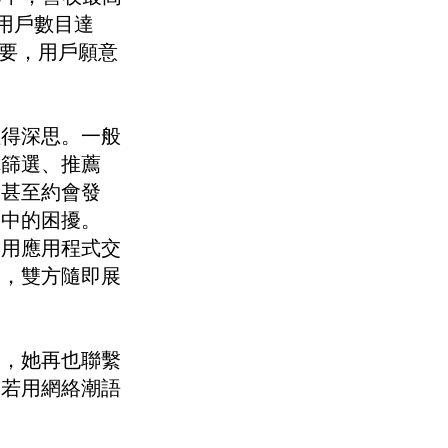
躍用戶數目達
需要，用戶願意
值得深思。一般
你篩選、推薦
，甚至約會發
當中的困擾。
利用應用程式交
子，雙方隨即展
戶，她再也聯繫
。若用網絡潮語