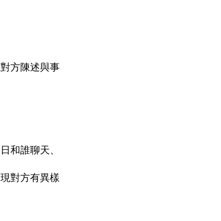
現對方陳述與事
近日和誰聊天、
發現對方有異樣