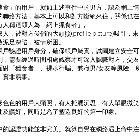
速食」的用戶，就如上述事件中的男方，認為網上
的聯絡方法，基本上可以和對方斷絕來往，關係也
有人稱這類人為「網上獵食者」。
對方俊俏的大頭照(profile picture)吸引
致泥足深陷，被情所困。
帳戶驗證用戶身分，確保帳戶屬實，試圖建立安全
到，需要經過時間相處觀察才可深入認識對方，交
面對「獵食者」、裸聊行騙、兼職男∕女友等風險。
，實非易事。
形色色的用戶大頭照，有人托腮沉思，有人單眼微
注及讚好，同時是為了塑造良好的第一印象。
中的認證功能並非完美。就算自覺在網絡遇上命中
。