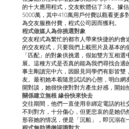
的十大應用程式，交友軟體佔了3名。據估計
5000萬，其中410萬用戶付費以觀看
為交友服務付費，程式公司因而獲利。
程式做媒人為你挑選對象
交友程式為繁忙的都市人帶來快捷的約會
的交友程式，只要我們上載照片及基本的
「匹配」的對象供挑選，假如雙方互相選
展。這種方式是否真的能為我們尋找合適
事主剛讀完中六，因眼見同學們有影皆雙
友。最初她本着隨意試試的心態，明白網
開對談，她很快便對對方產生好感，開始
關係建立無根 緣份快來快去
交往期間，他們一直使用非綁定電話的社
不到對方，十分傷心，但更悲哀的是她仍
形容她的情况，便是「沉船」，即沉溺在
程式無助透徹認識對方