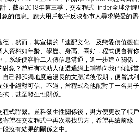
，截至2018年第三季，交友程式Tinder全球活
更多對象的信息。龐大用戶數字反映都市人尋求戀愛的
途徑，然而，其宣揚的「速配文化」及戀愛價值觀
個人資料如年齡、學歷、身高、喜好，程式便會替
中，系統便容許二人傳信息溝通，進一步建立關係
的對象？曾經有求助人便透過網上輔導向我們傾訴
，自己卻孤獨地度過漫長的文憑試後假期，便嘗試
友並非絕對可信。不過，當程式為他配對了一名男
拍拖，甚至發生性關係。
交程式聯繫。豈料發生性關係後，男方便更改了帳
然寄望在交友程式中再次尋找男方，希望再續前緣
一段沒有結果的關係之中。