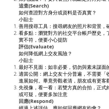
追查(Search)
如何查證對方身分或資料是否真實？
小貼士
善用搜尋工具：搜尋網友的照片和背景，
看多點：瀏覽對方的社交平台帳戶歷史，
實不符，便要小心提防
評估(Evaluate)
如何降低網上交友風險？
小貼士
最好不見面：如非必要，切勿與素未謀面
適當公開：網上交友十分普遍，不需要「
進展如何。畢竟旁觀者清，朋友或有更客
先視像，看一看：若雙方真的合拍，正式
或可疑，便要多加注意
回應(Respond)
經過上述評估，應如何回應網友約會？