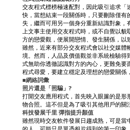
交友程式標榜極速配對，因此吸引追求「
快，當想結束一段關係時，只要刪除僅有
失，繼而可用另一個身分重新結識對象，
上文事主使用交友程式時，或不自覺以貌取人，被
方的戀愛觀，便展開戀情、發生關係，以
雖然，近來有部分交友程式會以社交媒體
境。然而，人品及價值觀並非系統檢驗得
式無助你透徹認識對方的內心，更難免要
程式尋愛，要建立穩定及理想的戀愛關係
■網絡詞彙
照片還是「照騙」?
打開交友應用程式，首先映入眼簾的是形
物合照。這不但是為了吸引其他用戶的關
科技發展千里 彈指提升顏值
雖然現時交友軟件發展日趨成熟，可是當
的人，可能只是單憑相片得到的第一印象