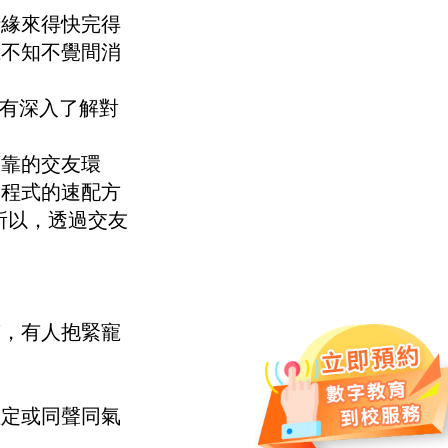
情緣來得快完得
在不知不覺間消
，未有深入了解對
可靠的交友環
友程式的速配方
所以，透過交友
笑，有人抱緊寵
注定或同聲同氣