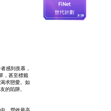
FiNet
世代計劃
身者感到羨慕，
倍感孤單，甚至標籤
年渴求戀愛。如
交友的陷阱。
店)中，營收最高