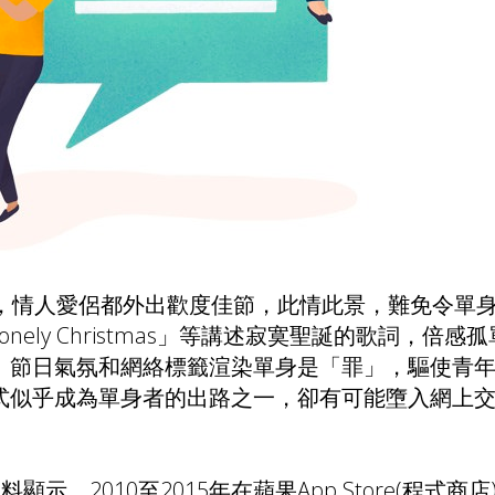
奏，情人愛侶都外出歡度佳節，此情此景，難免令單
onely Lonely Christmas」等講述寂寞聖誕的歌詞，
。節日氣氛和網絡標籤渲染單身是「罪」，驅使青
式似乎成為單身者的出路之一，卻有可能墮入網上
顯示，2010至2015年在蘋果App Store(程式商