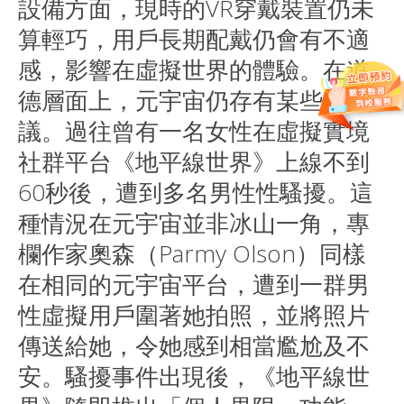
設備方面，現時的VR穿戴裝置仍未
算輕巧，用戶長期配戴仍會有不適
感，影響在虛擬世界的體驗。在道
德層面上，元宇宙仍存有某些爭
議。過往曾有一名女性在虛擬實境
社群平台《地平線世界》上線不到
60秒後，遭到多名男性性騷擾。這
種情況在元宇宙並非冰山一角，專
欄作家奧森（Parmy Olson）同樣
在相同的元宇宙平台，遭到一群男
性虛擬用戶圍著她拍照，並將照片
傳送給她，令她感到相當尷尬及不
安。騷擾事件出現後，《地平線世