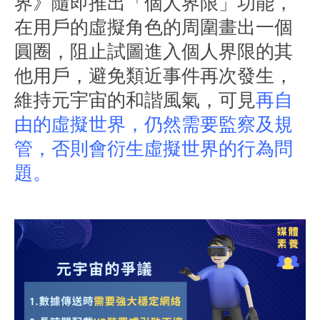
界》隨即推出「個人界限」功能，
在用戶的虛擬角色的周圍畫出一個
圓圈，阻止試圖進入個人界限的其
他用戶，避免類近事件再次發生，
維持元宇宙的和諧風氣，可見
再自
由的虛擬世界，仍然需要監察及規
管，否則會衍生虛擬世界的行為問
題。