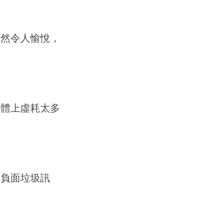
固然令人愉悅，
媒體上虛耗太多
濾負面垃圾訊