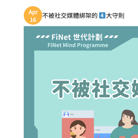
Apr
不被社交媒體綁架的
大守則
16