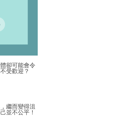
媒體卻可能會令
我不受歡迎？
彩，繼而變得沮
自己並不公平！
。