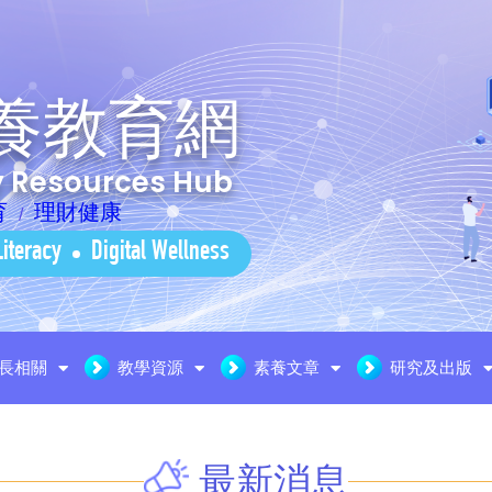
養教育網
cy Resources Hub
育
理財健康
Literacy
Digital Wellness
長相關
教學資源
素養文章
研究及出版
最新消息