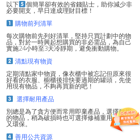
以下
個簡單卻有效的省錢貼士，助你減少非
必要開支，早日達成理財目標！
購物前列清單
每次購物前先列好清單，堅持只買計劃中的物
品，對於一時興起想購買的非必需品，為自己
實施24小時至3天冷靜期，避免衝動購物。
清點現有物資
定期清點家中物資，像衣櫃中被忘記但原來很
好看的衣服、櫥櫃後排快要過期的罐頭，先使
用現有物品，不夠再買新的吧！
選擇耐用產品
別總是為了貪方便而常用即棄產品，選擇耐用
的物品，稍為破損時也可選擇修補重用，省錢
又環保。
善用公共資源
️