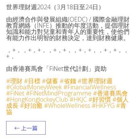
世界理財週2024（3月18日至24日）
由經濟合作與發展組織(OEDC) / 國際金融理財
教育網絡（INFE）推動的年度活動，提倡理財
知識和能力對兒童和青年人的重要性，使他們
有能力作出明智的財務決定，達到財務健康。
．+．．+．+．．+．+．．+．+．．+．+．．
+．
由香港賽馬會「FiNet世代計劃」資助
#理財 #目標 #儲蓄 #省錢 #世界理財週
#GlobalMoneyWeek #FinancialWellness
#FiNet #FiNetMindProgramme #香港賽馬會
#HongKongJockeyClub #HKJC #好習慣 #個人
成長 #好治癒 #WholeWellness #HKFYG #青
協
← 上一篇