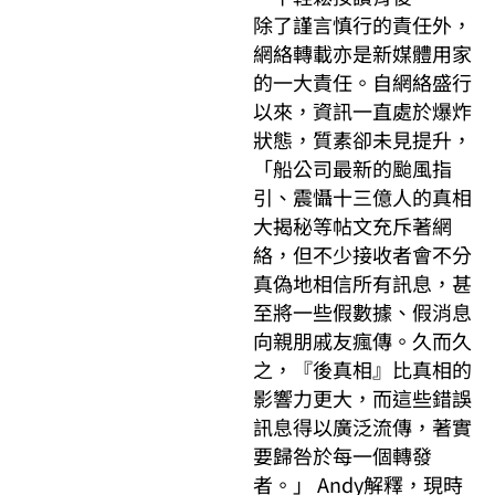
除了謹言慎行的責任外，
網絡轉載亦是新媒體用家
的一大責任。自網絡盛行
以來，資訊一直處於爆炸
狀態，質素卻未見提升，
「船公司最新的颱風指
引、震懾十三億人的真相
大揭秘等帖文充斥著網
絡，但不少接收者會不分
真偽地相信所有訊息，甚
至將一些假數據、假消息
向親朋戚友瘋傳。久而久
之，『後真相』比真相的
影響力更大，而這些錯誤
訊息得以廣泛流傳，著實
要歸咎於每一個轉發
者。」 Andy解釋，現時