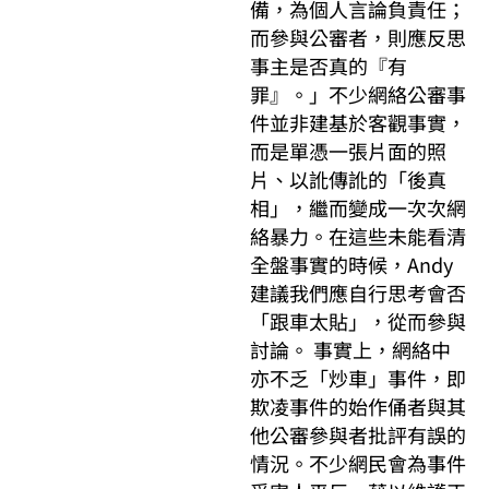
備，為個人言論負責任；
而參與公審者，則應反思
事主是否真的『有
罪』。」不少網絡公審事
件並非建基於客觀事實，
而是單憑一張片面的照
片、以訛傳訛的「後真
相」，繼而變成一次次網
絡暴力。在這些未能看清
全盤事實的時候，Andy
建議我們應自行思考會否
「跟車太貼」，從而參與
討論。 事實上，網絡中
亦不乏「炒車」事件，即
欺凌事件的始作俑者與其
他公審參與者批評有誤的
情況。不少網民會為事件