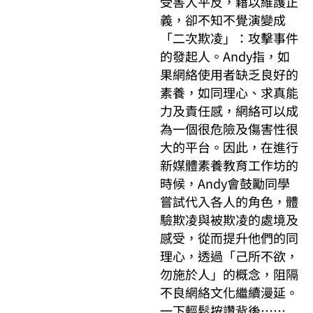
受害人平反，藉以維護正
義，卻不知不覺演變成
「二次欺凌」：攻擊事件
的發起人。Andy指，如
果網絡使用者缺乏良好的
素養，如同理心、求真能
力及責任感，網絡可以成
為一個很危險及傷害性很
大的平台。因此，在進行
新媒體素養教育工作坊的
時候，Andy會鼓勵同學
嘗試代入各人的角色，體
驗欺凌與被欺凌的處境及
感受，從而提升他們的同
理心，透過「己所不欲，
勿施於人」的概念，阻隔
不良網絡文化繼續漫延。
一下輕鬆按讚背後……