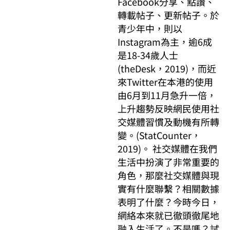
Facebook分享、點讚、
轉載帖子、更新帖子。於
青少年中，則以
Instagram為主，逾6成
是18-34歲人士
(theDesk，2019)，而近
來Twitter在本港的使用
由6月到11月急升一倍，
上升趨勢反映網民使用社
交媒體習慣及動機有所轉
變。(StatCounter，
2019)。 社交媒體在我們
生活中扮演了非常重要的
角色，那麼社交媒體與現
實有什麼聯繫？相關數據
表明了什麼？今時今日，
網絡本來就已徹頭徹尾地
融入生活了。不是嗎？試