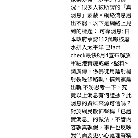
況，很多人被所謂的「真
消息」蒙蔽。網絡消息層
出不窮，以下是網絡上見
到的標題： 可靠消息: 日
本政府承認112萬噸核廢
水排入太平洋 已fact
check最快8月4宣布解放
軍駐港實施戒嚴 <堅料>
請廣傳，係暴徒用鐳射槍
射裂咗條路軌，搞到黨鐵
出軌 不妨思考一下，究
竟以上消息有何證據？此
消息的資料來源可信嗎？
對於網民散佈聲稱「已證
實消息」的做法，不管內
容孰真孰假，事件也反映
我們需要更小心處理聲稱