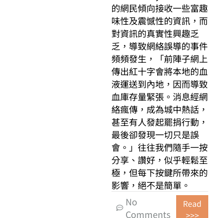
的網民傾向接收一些富趣
味性及震憾性的資訊，而
對資訊的真實性興趣乏
乏，導致網絡誤導的事件
頻頻發生，「前陣子網上
傳出紅十字會將本地的血
液運送到內地，因而導致
血庫存量緊張。消息經網
絡瘋傳，成為城中熱話，
甚至有人發起罷捐行動，
最後卻發現一切只是誤
會。」往往我們隨手一按
分享、讚好，似乎輕鬆至
極，但每下按鍵所帶來的
影響，絕不是簡單。
No
Read
Comments
>>>