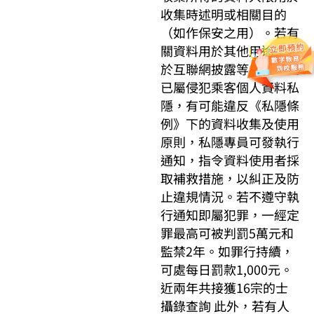
收集時述明或相關目的
（如作保安之用）。若有
關資料用於其他用途，如
於互聯網披露等，本質上
已屬侵犯乘客個人資料私
隱，有可能違反《私隱條
例》下的資料收集及使用
原則，私隱專員可發執行
通知，指令資料使用者採
取補救措施，以糾正及防
止違規情況。若不遵守執
行通知即屬犯罪，一經定
罪最高可被判罰5萬元和
監禁2年。如罪行持續，
可處每日罰款1,000元。
近兩年共接獲16宗的士
攝錄查詢 此外，若有人