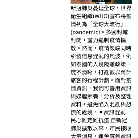
新冠肺炎蔓延全球，世界
衛生組織(WHO)宣布將疫
情列為「全球大流行」
(pandemic)。多國封城
封關，盡力遏制疫情擴
散。然而，疫情嚴峻同時
引發信息混亂的風波，例
如泰國的入境隔離政策一
度不清晰，打亂數以萬計
旅客的行程計劃。面對疫
情資訊，我們可善用資訊
與媒體素養，分析及整理
資料，避免陷入混亂與恐
慌的處境。 ￭ 資訊混亂
民心難定難抗疫 自新冠
肺炎擴散以來，市民接收
大量消息，難免感到資訊