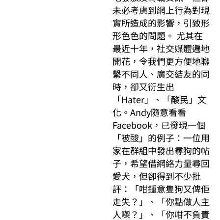
未必考慮到網上行為對現
實所造成的影響，引致形
形色色的問題。 尤其在
最近十年，社交媒體遍地
開花，令我們更方便地聯
繫不同人、廣交結友的同
時，卻又衍生出
「Hater」、「酸民」文
化。Andy隨意看看
Facebook，已發現一個
「被酸」的例子：一位用
家在群組中發出尋狗的帖
子，希望借網絡力量尋回
愛犬，但卻得到不少批
評：「咁鍾意隻狗又俾佢
走失？」、「你點做人主
人㗎？」、「你咁不負責