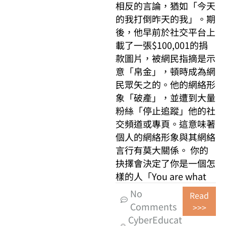
相反的言論，猶如「今天
的我打倒昨天的我」。期
後，他早前於社交平台上
載了一張$100,001的捐
款圖片，被網民指摘是示
意「帛金」，頓時成為網
民眾矢之的。他的網絡形
象「破產」，並遭到大量
粉絲「停止追蹤」他的社
交頻道或專頁。這意味著
個人的網絡形象與其網絡
言行有莫大關係。 你的
抉擇會決定了你是一個怎
樣的人「You are what
No
Read
Comments
>>>
CyberEducat