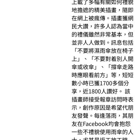
上載了多幅有關如何禮貌
地擔遮的精美插畫，隨即
在網上被瘋傳。插畫獲網
民大讚，許多人認為當中
的禮儀雖然非常基本，但
並非人人做到。訊息包括
「不要將濕雨傘放在椅子
上」、「不要對着別人開
傘或收傘」、「撐傘走路
時應眼看前方」等，短短
數小時已獲1700多個分
享，近1800人讚好。 該
插畫師接受報章訪問時表
示，創作原因是希望代朋
友發聲。每逢落雨，其朋
友在Facebook均會抱怨
一些不禮貌使用雨傘的人
士，尤其是返工放工時