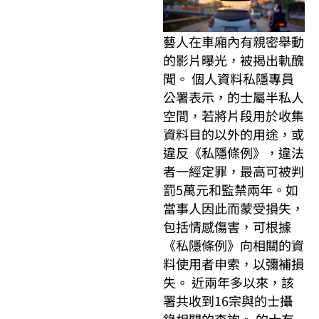
藝人在車廂內有親密舉動
的影片曝光，被揭出軌醜
聞。 個人資料私隱專員
公署表示，的士屬半私人
空間，若將片段用於收集
資料目的以外的用途，或
違反《私隱條例》，違法
者一經定罪，最高可被判
罰5萬元和監禁兩年。如
當事人因此而蒙受損失，
包括情感傷害，可根據
《私隱條例》向相關的資
料使用者申索，以彌補損
失。 近兩年多以來，該
署共收到16宗與的士攝