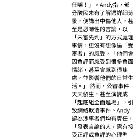
任㗎！」。Andy指，部
分酸民未有了解過詳細背
景，便講出中傷他人，甚
至是恐嚇性的言論，以
「未審先判」的方式處理
事情，更沒有想像過「受
審者」的感受，「他們會
因負評而感受到很多負面
情緒，甚至會感到很焦
慮，並影響他們的日常生
活。」 然而，公審事件
天天發生，甚至演變成
「起底組全面進場」，引
致網絡欺凌事件。Andy
認為涉事者們均有責任，
「發表言論的人，需有接
受正評或負評的心理準