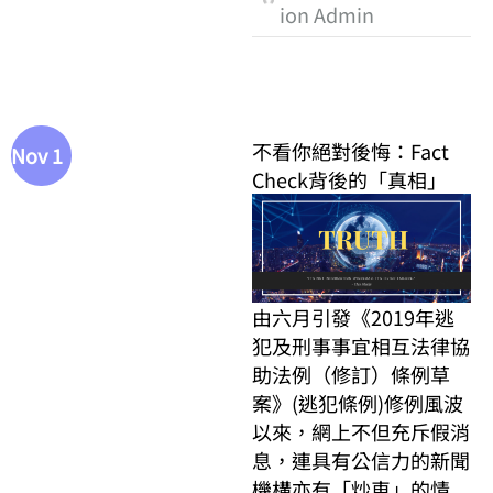
ion Admin
不看你絕對後悔：Fact
Nov 1
Check背後的「真相」
由六月引發《2019年逃
犯及刑事事宜相互法律協
助法例（修訂）條例草
案》(逃犯條例)修例風波
以來，網上不但充斥假消
息，連具有公信力的新聞
機構亦有「炒車」的情