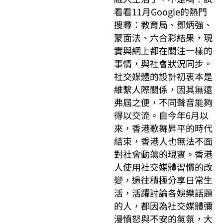
看看11月Google的熱門
搜尋：教育局、鄧炳強、
蒙面法、六合彩結果，現
實與網上都在關注一樣的
事情，與社會狀況同步。
社交媒體的設計初衷本是
維繫人際關係，因其無遠
弗屆之便，不同聲音能夠
得以交流。自今年6月以
來，香港歌舞昇平的時代
結束，香港人也無法不面
對社會動蕩的現實。香港
人使用社交媒體習慣的改
變，過往積極分享日常生
活，活躍討論各娛樂話題
的人，都因為社交媒體彌
漫憤怒與不安的氣氛，大