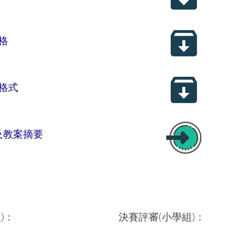
格
格式
及教案摘要
)：
決賽評審(小學組)：