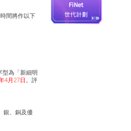
FiNet
世代計劃
及時間將作以下
字型為「新細明
0年4月27日
。評
、銀、銅及優