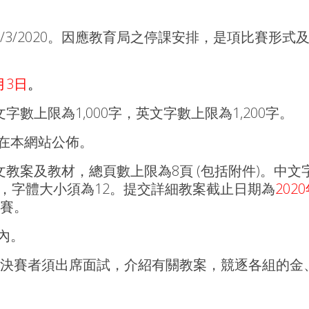
3/2020。因應教育局之停課安排，是項比賽形式
月3日
。
數上限為1,000字，英文字數上限為1,200字。
在本網站公佈。
教案及教材，總頁數上限為8頁 (包括附件)。中文
an」，字體大小須為12。提交詳細教案截止日期為
202
決賽。
內。
決賽者須出席面試，介紹有關教案，競逐各組的金