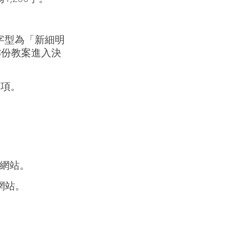
字型為「新細明
出8份教案進入決
獎項。
劃網站。
網站。