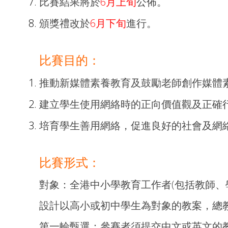
比賽結果將於
6月上旬
公佈。
頒獎禮改於
6月下旬
進行。
比賽目的：
推動新媒體素養教育及鼓勵老師創作媒體
建立學生使用網絡時的正向價值觀及正確
培育學生善用網絡，促進良好的社會及網
比賽形式：
對象：全港中小學教育工作者(包括教師、
設計以高小或初中學生為對象的教案，總
第一輪甄選：參賽者須提交中文或英文的教案