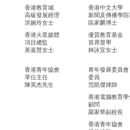
香港教育城
香港中文大學
高級發展經理
新聞及傳播學院
洪婉玲女士
區家麟博士
香港火星媒體
優質教育基金
項目總監
首席督學
黃嘉慧女士
林詠宜女士
香港青年協會
青年發展委員會
單位主任
委員
陳英杰先生
范凱傑律師
香港電腦教育學
顧問
羅家華副校長
香港青年協會