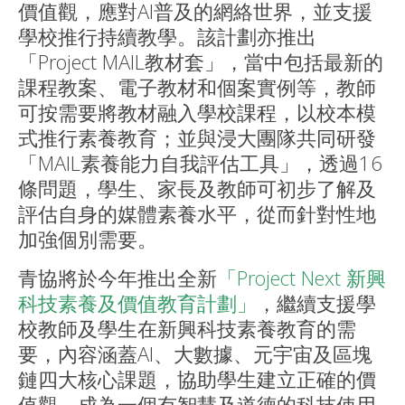
價值觀，應對AI普及的網絡世界，並支援
學校推行持續教學。該計劃亦推出
「Project MAIL教材套」，當中包括最新的
課程教案、電子教材和個案實例等，教師
可按需要將教材融入學校課程，以校本模
式推行素養教育；並與浸大團隊共同研發
「MAIL素養能力自我評估工具」，透過16
條問題，學生、家長及教師可初步了解及
評估自身的媒體素養水平，從而針對性地
加強個別需要。
青協將於今年推出全新
「Project Next 新興
科技素養及價值教育計劃」
，繼續支援學
校教師及學生在新興科技素養教育的需
要，內容涵蓋AI、大數據、元宇宙及區塊
鏈四大核心課題，協助學生建立正確的價
值觀，成為一個有智慧及道德的科技使用