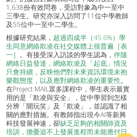
1,638份有效問卷，受訪對象為中一至中
三學生。研究亦深入訪問了11位中學教師
及55位中一至中二學生。
根據研究結果，
超過四成半（45.6%）學
生同意網絡欺凌在社交媒體上很普遍［表
一］
。有接受深入訪談的學生認為，
伴隨
網絡日益發達，網絡欺凌及「起底」情況
只會持續，反映他們對未來資訊環境未抱
樂觀態度，以及應對網絡欺凌的重要性
。
在Project MAIL眾多課程中，學生表示最實
用的是「欺凌與安全」，從中學習到怎樣
分辨「開玩笑」及「欺凌」，並認識了相
關的應對措施。有教師指出現今AI等新興
科技發展神速，卻
缺乏足夠的相關師資及
培訓，擔憂追不上發展進程而未能應付日