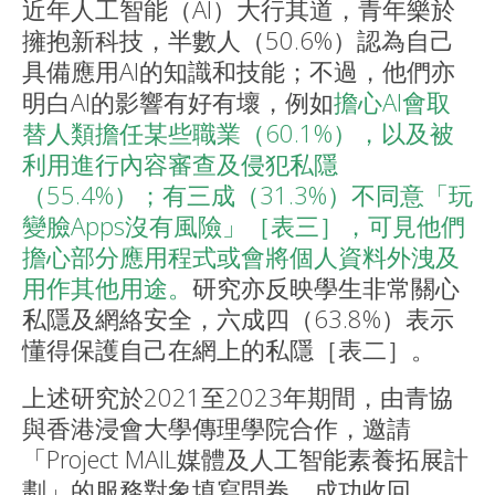
近年人工智能（AI）大行其道，青年樂於
擁抱新科技，半數人（50.6%）認為自己
具備應用AI的知識和技能；不過，他們亦
明白AI的影響有好有壞，例如
擔心AI會取
替人類擔任某些職業（60.1%），以及被
利用進行內容審查及侵犯私隱
（55.4%）；有三成（31.3%）不同意「玩
變臉Apps沒有風險」［表三］，可見他們
擔心部分應用程式或會將個人資料外洩及
用作其他用途。
研究亦反映學生非常關心
私隱及網絡安全，六成四（63.8%）表示
懂得保護自己在網上的私隱［表二］。
上述研究於2021至2023年期間，由青協
與香港浸會大學傳理學院合作，邀請
「Project MAIL媒體及人工智能素養拓展計
劃」的服務對象填寫問卷，成功收回