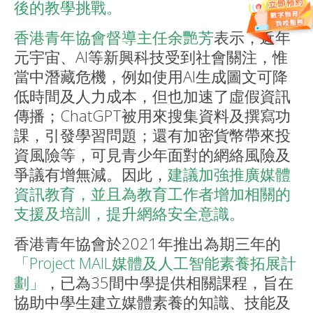
後的教學挑戰。
香港青年協會督導主任余艷芳
表示，近年
元宇宙、AI等新興科技受到社會關注，惟
當中潛藏危機，例如使用AI生成圖文可降
低時間及人力成本，但也加速了虛假資訊
傳播；ChatGPT被用來搜集資料及撰寫功
課，引發學習問題；還有加密貨幣帶來投
資風險等，可見青少年面對的網絡風險及
爭議有增無減。因此，
建議加強推廣媒體
資訊教育，並且為教育工作者增加相關的
支援及培訓，提升網絡安全意識。
香港青年協會於2021年推出為期三年的
「Project MAIL媒體及人工智能素養拓展計
劃」
，已為35間中學提供相關課程，旨在
協助中學生建立媒體素養的知識、技能及