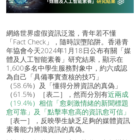
網絡世界虛假資訊泛濫，青年若不懂
「Fact Check」，隨時誤墮陷阱。香港青
年協會今天2024年1月18日公布有關「媒
體及人工智能素養」研究結果，顯示在
1,600多名中學生服務對象中，約六成認
為自己「具備事實查核的技巧」
（58.6%）及「懂得分辨資訊的真偽」
（61.5%）［表二］，然而分別有
近兩成
（19.4%）相信「愈刺激情緒的新聞標題
愈可靠」及「點擊率愈高的資訊愈可信」
［表一］，反映學生缺乏足夠的媒體資訊
素養能力辨識資訊的真偽。